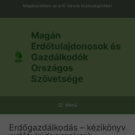
Kilépés
Magánerdőben az erő! Várunk közösségünkbe!
a
tartalomba
Magán
Erdőtulajdonosok és
Gazdálkodók
Országos
Szövetsége
Menü
Erdőgazdálkodás – kézikönyv