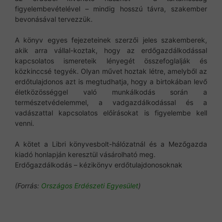
figyelembevételével – mindig hosszú távra, szakember
bevonásával tervezzük.
A könyv egyes fejezeteinek szerzői jeles szakemberek,
akik arra vállal-koztak, hogy az erdőgazdálkodással
kapcsolatos ismereteik lényegét összefoglalják és
közkinccsé tegyék. Olyan művet hoztak létre, amelyből az
erdőtulajdonos azt is megtudhatja, hogy a birtokában levő
életközösséggel való munkálkodás során a
természetvédelemmel, a vadgazdálkodással és a
vadászattal kapcsolatos előírásokat is figyelembe kell
venni.
A kötet a Libri könyvesbolt-hálózatnál és a Mezőgazda
kiadó honlapján keresztül vásárolható meg.
Erdőgazdálkodás – kézikönyv erdőtulajdonosoknak
(Forrás:
Országos Erdészeti Egyesület
)