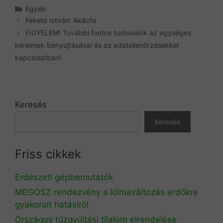
Kategória
Egyéb
Fekete István: Akácfa
FIGYELEM! További fontos tudnivalók az egységes
kérelmek benyújtásával és az adatellenőrzésekkel
kapcsolatban!
Keresés
Keresés
Friss cikkek
Erdészeti gépbemutatók
MEGOSZ rendezvény a klímaváltozás erdőkre
gyakorolt hatásiról
Országos tűzgyújtási tilalom elrendelése