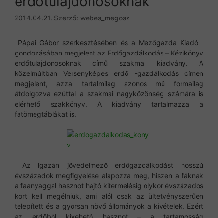
erdőtulajdonosoknak
2014.04.21.
Szerző:
webes_megosz
Pápai Gábor szerkesztésében és a Mezőgazda Kiadó
gondozásában megjelent az Erdőgazdálkodás – Kézikönyv
erdőtulajdonosoknak című szakmai kiadvány. A
közelmúltban Versenyképes erdő -gazdálkodás címen
megjelent, azzal tartalmilag azonos mű formailag
átdolgozva ezúttal a szakmai nagyközönség számára is
elérhető szakkönyv. A kiadvány tartalmazza a
fatömegtáblákat is.
Az igazán jövedelmező erdőgazdálkodást hosszú
évszázadok megfigyelése alapozza meg, hiszen a fáknak
a faanyaggal hasznot hajtó kitermelésig olykor évszázados
kort kell megélniük, ami alól csak az ültetvényszerűen
telepített és a gyorsan növő állományok a kivételek. Ezért
az erdőből kivehető hasznot – a tartamosság