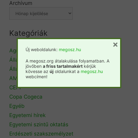
Archívum
Kategóriák
×
Új weboldalunk:
megosz.hu
Agrárminisztérium
Állásbörze
A megosz.org átalakulása folyamatban. A
jövőben
a friss tartalmakért
kérjük
Álláshirdetés
kövesse az
új
oldalunkat a
megosz.hu
webcímen!
AM Erdőrendezési Főosztály
CEPF
Copa Cogeca
Egyéb
Egyetemi hírek
Egyetemi szintű oktatás
Erdészeti szakszemélyzet