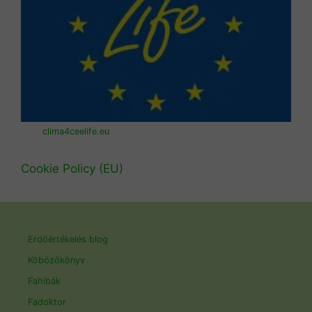
clima4ceelife.eu
Cookie Policy (EU)
Erdőértékelés blog
Köbözőkönyv
Fahibák
Fadoktor