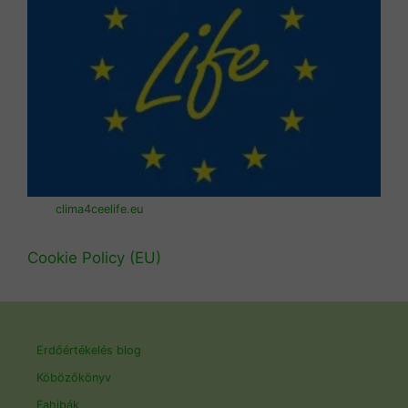
clima4ceelife.eu
Cookie Policy (EU)
Erdőértékelés blog
Köbözőkönyv
Fahibák