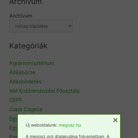
Archívum
Archívum
Kategóriák
Agrárminisztérium
Állásbörze
Álláshirdetés
AM Erdőrendezési Főosztály
CEPF
Copa Cogeca
×
Egyéb
Új weboldalunk:
megosz.hu
Egyetemi hírek
A megosz.org átalakulása folyamatban. A
Egyetemi szintű oktatás