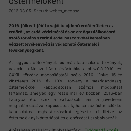
őstermelőként
2016.08.05.
Szerző:
webes_megosz
2016. július 1-jétől a saját tulajdonú erdőterületen az
erdőről, az erdő védelméről és az erdőgazdálkodásról
szóló törvény szerinti erdei haszonvétel keretében
végzett tevékenység is végezhető őstermelői
tevékenységként.
Az egyes adótörvények és más kapcsolódó törvények,
valamint a Nemzeti Adó- és Vámhivatalról szóló 2010. évi
CXXII. törvény módosításáról szóló 2016. június 15-én
kihirdetett 2016. évi LXVI. törvény a mezőgazdasági
őstermelőkkel kapcsolatosan számos módosítást
tartalmaz, amelyek egy része már év közben, 2016-ban
hatályba lép. Ezek a változások nem a jövedelem
meghatározásával kapcsolatosak, hanem az őstermelőkkel
kapcsolatos meghatározásokat egészítik ki, illetve az
őstermelők nyilvántartását és ellenőrzését szabályozzák.
A részletes szabályok itt olvashatóak:
Erdőgazdálkodás