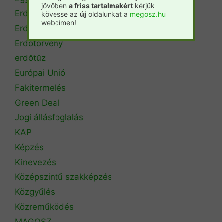
jövőben
a friss tartalmakért
kérjük
Erdészeti szakszemélyzet
kövesse az
új
oldalunkat a
megosz.hu
webcímen!
Erdőtérkép
Erdőtörvény
erdőtűz
Európai Unió
Fakitermelés
Green Deal
Jogi állásfoglalás
KAP
Képzés
Kinevezés
Középszintű szakképzés
Közgyűlés
Közreműködés
MAGOSZ