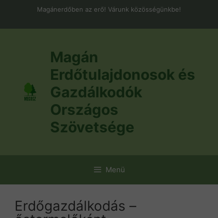
Kilépés
Magánerdőben az erő! Várunk közösségünkbe!
a
tartalomba
Magán
Erdőtulajdonosok és
Gazdálkodók
Országos
Szövetsége
Menü
Erdőgazdálkodás –