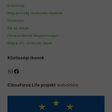
Erdőtérkép
Magyarország növényzete képekben
Növénytan
Fák és cserjék
Famatuzsálemek Magyarországon
Magtár Kft - Erdészeti Gépek
Közösségi ikonok
Mail
Facebook
Climaforce Life projekt
weboldala: