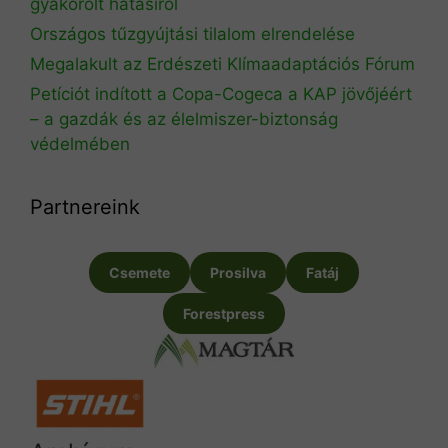
gyakorolt hatásiról
Országos tűzgyújtási tilalom elrendelése
Megalakult az Erdészeti Klímaadaptációs Fórum
Petíciót indított a Copa-Cogeca a KAP jövőjéért
– a gazdák és az élelmiszer-biztonság
védelmében
Partnereink
Csemete
Prosilva
Fatáj
Forestpress