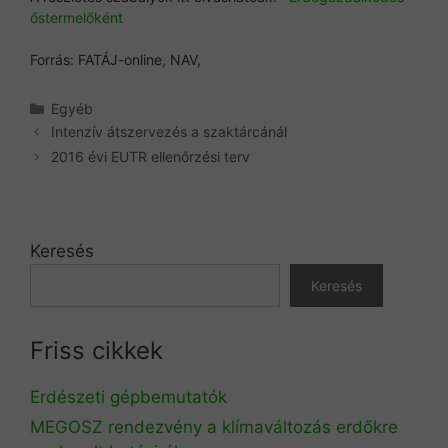
őstermelőként
Forrás: FATÁJ-online, NAV,
Kategória
Egyéb
Intenzív átszervezés a szaktárcánál
2016 évi EUTR ellenőrzési terv
Keresés
Keresés
Friss cikkek
Erdészeti gépbemutatók
MEGOSZ rendezvény a klímaváltozás erdőkre