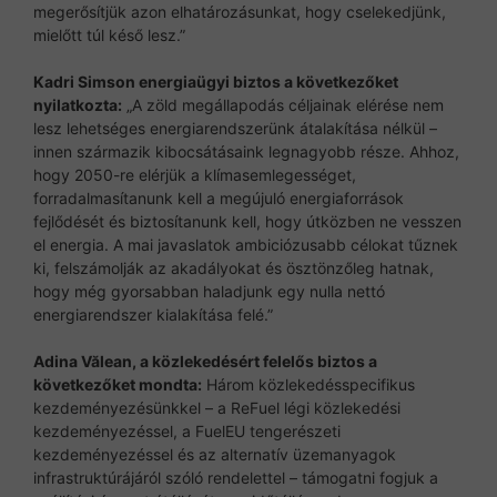
megerősítjük azon elhatározásunkat, hogy cselekedjünk,
mielőtt túl késő lesz.”
Kadri Simson energiaügyi biztos a következőket
nyilatkozta:
„A zöld megállapodás céljainak elérése nem
lesz lehetséges energiarendszerünk átalakítása nélkül –
innen származik kibocsátásaink legnagyobb része. Ahhoz,
hogy 2050-re elérjük a klímasemlegességet,
forradalmasítanunk kell a megújuló energiaforrások
fejlődését és biztosítanunk kell, hogy útközben ne vesszen
el energia. A mai javaslatok ambiciózusabb célokat tűznek
ki, felszámolják az akadályokat és ösztönzőleg hatnak,
hogy még gyorsabban haladjunk egy nulla nettó
energiarendszer kialakítása felé.”
Adina Vălean, a közlekedésért felelős biztos a
következőket mondta:
Három közlekedésspecifikus
kezdeményezésünkkel – a ReFuel légi közlekedési
kezdeményezéssel, a FuelEU tengerészeti
kezdeményezéssel és az alternatív üzemanyagok
infrastruktúrájáról szóló rendelettel – támogatni fogjuk a