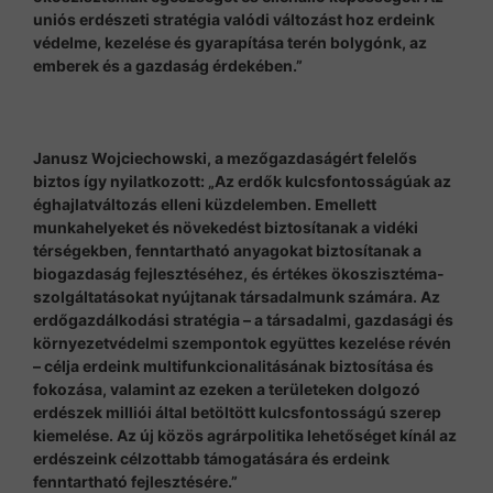
uniós erdészeti stratégia valódi változást hoz erdeink
védelme, kezelése és gyarapítása terén bolygónk, az
emberek és a gazdaság érdekében.”
Janusz Wojciechowski, a mezőgazdaságért felelős
biztos így nyilatkozott: „Az erdők kulcsfontosságúak az
éghajlatváltozás elleni küzdelemben. Emellett
munkahelyeket és növekedést biztosítanak a vidéki
térségekben, fenntartható anyagokat biztosítanak a
biogazdaság fejlesztéséhez, és értékes ökoszisztéma-
szolgáltatásokat nyújtanak társadalmunk számára. Az
erdőgazdálkodási stratégia – a társadalmi, gazdasági és
környezetvédelmi szempontok együttes kezelése révén
– célja erdeink multifunkcionalitásának biztosítása és
fokozása, valamint az ezeken a területeken dolgozó
erdészek milliói által betöltött kulcsfontosságú szerep
kiemelése. Az új közös agrárpolitika lehetőséget kínál az
erdészeink célzottabb támogatására és erdeink
fenntartható fejlesztésére.”