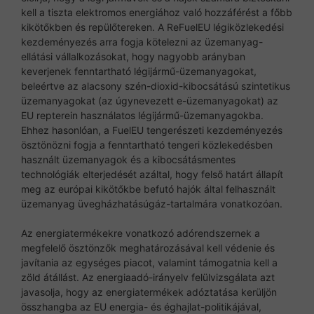
kell a tiszta elektromos energiához való hozzáférést a főbb
kikötőkben és repülőtereken. A ReFuelEU légiközlekedési
kezdeményezés arra fogja kötelezni az üzemanyag-
ellátási vállalkozásokat, hogy nagyobb arányban
keverjenek fenntartható légijármű-üzemanyagokat,
beleértve az alacsony szén-dioxid-kibocsátású szintetikus
üzemanyagokat (az úgynevezett e-üzemanyagokat) az
EU repterein használatos légijármű-üzemanyagokba.
Ehhez hasonlóan, a FuelEU tengerészeti kezdeményezés
ösztönözni fogja a fenntartható tengeri közlekedésben
használt üzemanyagok és a kibocsátásmentes
technológiák elterjedését azáltal, hogy felső határt állapít
meg az európai kikötőkbe befutó hajók által felhasznált
üzemanyag üvegházhatásúgáz-tartalmára vonatkozóan.
Az energiatermékekre vonatkozó adórendszernek a
megfelelő ösztönzők meghatározásával kell védenie és
javítania az egységes piacot, valamint támogatnia kell a
zöld átállást. Az energiaadó-irányelv felülvizsgálata azt
javasolja, hogy az energiatermékek adóztatása kerüljön
összhangba az EU energia- és éghajlat-politikájával,