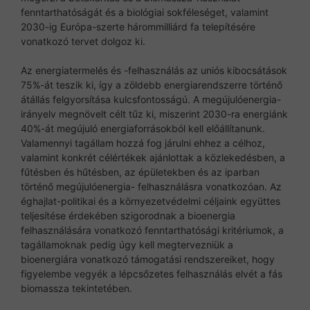
fenntarthatóságát és a biológiai sokféleséget, valamint
2030-ig Európa-szerte hárommilliárd fa telepítésére
vonatkozó tervet dolgoz ki.
Az energiatermelés és -felhasználás az uniós kibocsátások
75%-át teszik ki, így a zöldebb energiarendszerre történő
átállás felgyorsítása kulcsfontosságú. A megújulóenergia-
irányelv megnövelt célt tűz ki, miszerint 2030-ra energiánk
40%-át megújuló energiaforrásokból kell előállítanunk.
Valamennyi tagállam hozzá fog járulni ehhez a célhoz,
valamint konkrét célértékek ajánlottak a közlekedésben, a
fűtésben és hűtésben, az épületekben és az iparban
történő megújulóenergia- felhasználásra vonatkozóan. Az
éghajlat-politikai és a környezetvédelmi céljaink együttes
teljesítése érdekében szigorodnak a bioenergia
felhasználására vonatkozó fenntarthatósági kritériumok, a
tagállamoknak pedig úgy kell megtervezniük a
bioenergiára vonatkozó támogatási rendszereiket, hogy
figyelembe vegyék a lépcsőzetes felhasználás elvét a fás
biomassza tekintetében.