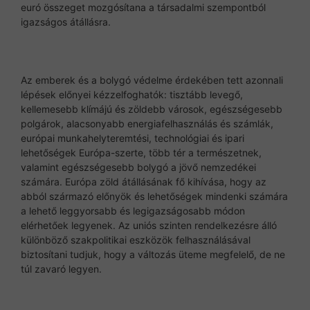
euró összeget mozgósítana a társadalmi szempontból
igazságos átállásra.
Az emberek és a bolygó védelme érdekében tett azonnali
lépések előnyei kézzelfoghatók: tisztább levegő,
kellemesebb klímájú és zöldebb városok, egészségesebb
polgárok, alacsonyabb energiafelhasználás és számlák,
európai munkahelyteremtési, technológiai és ipari
lehetőségek Európa-szerte, több tér a természetnek,
valamint egészségesebb bolygó a jövő nemzedékei
számára. Európa zöld átállásának fő kihívása, hogy az
abból származó előnyök és lehetőségek mindenki számára
a lehető leggyorsabb és legigazságosabb módon
elérhetőek legyenek. Az uniós szinten rendelkezésre álló
különböző szakpolitikai eszközök felhasználásával
biztosítani tudjuk, hogy a változás üteme megfelelő, de ne
túl zavaró legyen.