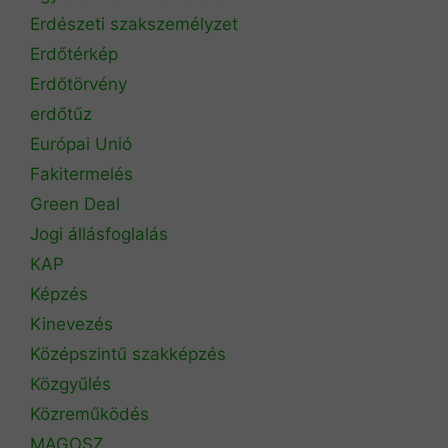
Erdészeti szakszemélyzet
Erdőtérkép
Erdőtörvény
erdőtűz
Európai Unió
Fakitermelés
Green Deal
Jogi állásfoglalás
KAP
Képzés
Kinevezés
Középszintű szakképzés
Közgyűlés
Közreműködés
MAGOSZ