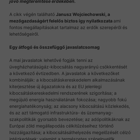
jövő megteremtése érdekében.
A cikk végén található
Janusz Wojciechowski, a
mezőgazdaságért felelős biztos így nyilatkozata
ami
fontos megállapításokat tartalmaz az erdők szerepéről és
lehetőségeiről.
Egy átfogó és összefüggő javaslatcsomag
A mai javaslatok lehetővé fogják tenni az
üvegházhatásúgáz-kibocsátás nagyarányú csökkentését
a következő évtizedben. A javaslatok a következőket
kombinálják: a kibocsátáskereskedelem alkalmazásának
kiterjesztése új ágazatokra és az EU jelenlegi
kibocsátáskereskedelmi rendszerének szigorítása; a
megújuló energia használatának fokozása; nagyobb fokú
energiahatékonyság; az alacsony kibocsátású közlekedés,
és az azt támogató infrastruktúra- és üzemanyag-
szakpolitikák gyorsabb bevezetése; az adópolitikáknak az
Európai zöld megállapodás célkitűzéseihez történő
hozzáigazítása; a kibocsátásáthelyezés megelőzését célzó
intézkedések; valamint a természetes szénelnyelők