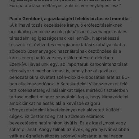
Európa átállása méltányos, zöld és versenyképes lesz.”
Paolo Gentiloni, a gazdaságért felelős biztos ezt mondta:
„A klímaváltozás kezelésére irányuló erőfeszítéseinknek
politikailag ambiciózusnak, globálisan összehangoltnak és
társadalmilag igazságosnak kell lenniük. Naprakésszé
tesszük két évtizedes energiaadóztatási szabályainkat a
zöldebb üzemanyagok használatának ösztönzése és a
káros energiaadó-verseny csökkentése érdekében.
Ezenkívül javaslunk egy, az importáruk karbonintenzitását
ellensúlyozó mechanizmust is, amely hozzáigazítja a
behozatalokra kivetett szén-dioxid-kibocsátási árat az EU-
ban alkalmazandóhoz. A Kereskedelmi Világszervezet felé
tett kötelezettségvállalásainkat teljes mértékű tiszteletben
tartása mellett mindez szavatolni fogja, hogy klímavédelmi
ambícióinkat ne ássák alá a kevésbé szigorú
környezetvédelmi követelményeknek alávetett külföldi
cégek. Ez ösztönzőleg hat a zöldebb előírások
bevezetésére határainkon kívül is. Ez az igazi „most vagy
soha” pillanat. Ahogy telnek az évek, egyre nyilvánvalóbbá
válik az éghajlatváltozás szörnyű valósága: a mai napon