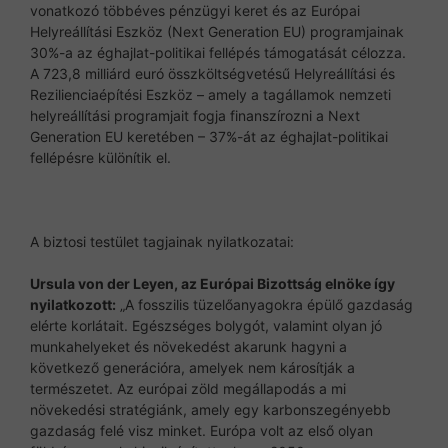
vonatkozó többéves pénzügyi keret és az Európai
Helyreállítási Eszköz (Next Generation EU) programjainak
30%-a az éghajlat-politikai fellépés támogatását célozza.
A 723,8 milliárd euró összköltségvetésű Helyreállítási és
Rezilienciaépítési Eszköz – amely a tagállamok nemzeti
helyreállítási programjait fogja finanszírozni a Next
Generation EU keretében – 37%-át az éghajlat-politikai
fellépésre különítik el.
A biztosi testület tagjainak nyilatkozatai:
Ursula von der Leyen, az Európai Bizottság elnöke így
nyilatkozott:
„A fosszilis tüzelőanyagokra épülő gazdaság
elérte korlátait. Egészséges bolygót, valamint olyan jó
munkahelyeket és növekedést akarunk hagyni a
következő generációra, amelyek nem károsítják a
természetet. Az európai zöld megállapodás a mi
növekedési stratégiánk, amely egy karbonszegényebb
gazdaság felé visz minket. Európa volt az első olyan