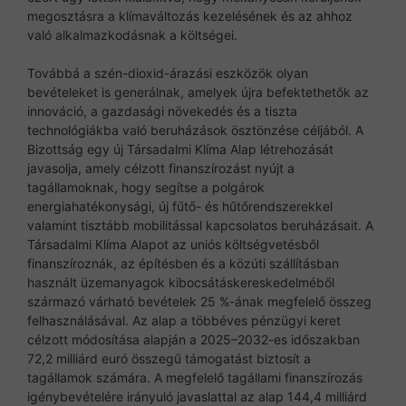
megosztásra a klímaváltozás kezelésének és az ahhoz
való alkalmazkodásnak a költségei.
Továbbá a szén-dioxid-árazási eszközök olyan
bevételeket is generálnak, amelyek újra befektethetők az
innováció, a gazdasági növekedés és a tiszta
technológiákba való beruházások ösztönzése céljából. A
Bizottság egy új Társadalmi Klíma Alap létrehozását
javasolja, amely célzott finanszírozást nyújt a
tagállamoknak, hogy segítse a polgárok
energiahatékonysági, új fűtő- és hűtőrendszerekkel
valamint tisztább mobilitással kapcsolatos beruházásait. A
Társadalmi Klíma Alapot az uniós költségvetésből
finanszíroznák, az építésben és a közúti szállításban
használt üzemanyagok kibocsátáskereskedelméből
származó várható bevételek 25 %-ának megfelelő összeg
felhasználásával. Az alap a többéves pénzügyi keret
célzott módosítása alapján a 2025–2032-es időszakban
72,2 milliárd euró összegű támogatást biztosít a
tagállamok számára. A megfelelő tagállami finanszírozás
igénybevételére irányuló javaslattal az alap 144,4 milliárd