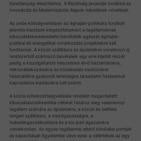
tüzelőanyag-elosztáshoz. A Bizottság javasolja továbbá az
Innovációs és Modernizációs Alapok méretének növelését.
Az uniós költségvetésben az éghajlat-politikára fordított
jelentős kiadások kiegészítéseként a tagállamoknak
kibocsátáskereskedelmi bevételeik egészét éghajlat-
politikai és energetikai vonatkozású projektekre kell
fordítaniuk. A közúti szállításra és épületekre vonatkozó új
rendszerből származó bevételeik egy erre kijelölt részét
pedig a kiszolgáltatott helyzetben lévő háztartásokra,
mikrovállalkozásokra és közlekedés eszközöket
használókra gyakorolt lehetséges társadalmi hatásokkal
kapcsolatos kiadásokra kell szánni.
A közös kötelezettségvállalási rendelet megerősített
kibocsátáscsökkentési célokat határoz meg valamennyi
tagállam számára az épületekre, a közúti és belföldi
tengeri szállításra, a mezőgazdaságra, a
hulladékgazdálkodásra és a kis ipari ágazatokra
vonatkozóan. Az egyes tagállamok eltérő kiindulási pontjait
és kapacitásait figyelembe véve ezek a célértékek az egy