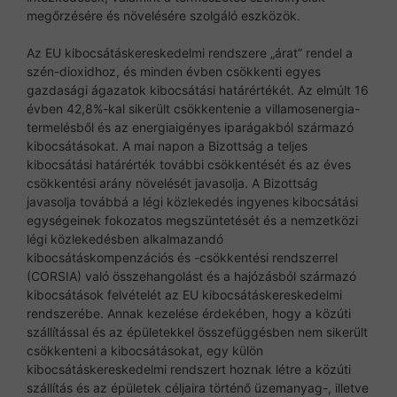
megőrzésére és növelésére szolgáló eszközök.
Az EU kibocsátáskereskedelmi rendszere „árat” rendel a
szén-dioxidhoz, és minden évben csökkenti egyes
gazdasági ágazatok kibocsátási határértékét. Az elmúlt 16
évben 42,8%-kal sikerült csökkentenie a villamosenergia-
termelésből és az energiaigényes iparágakból származó
kibocsátásokat. A mai napon a Bizottság a teljes
kibocsátási határérték további csökkentését és az éves
csökkentési arány növelését javasolja. A Bizottság
javasolja továbbá a légi közlekedés ingyenes kibocsátási
egységeinek fokozatos megszüntetését és a nemzetközi
légi közlekedésben alkalmazandó
kibocsátáskompenzációs és -csökkentési rendszerrel
(CORSIA) való összehangolást és a hajózásból származó
kibocsátások felvételét az EU kibocsátáskereskedelmi
rendszerébe. Annak kezelése érdekében, hogy a közúti
szállítással és az épületekkel összefüggésben nem sikerült
csökkenteni a kibocsátásokat, egy külön
kibocsátáskereskedelmi rendszert hoznak létre a közúti
szállítás és az épületek céljaira történő üzemanyag-, illetve