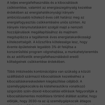
A teljes energiafelhasználás és a kibocsátások
csökkentése, valamint az energiaszegénység kezelése
érdekében az energiahatékonysági irányelv
ambiciózusabb kötelező éves célt határoz meg az
energiafogyasztás csökkentésére uniós szinten. Az
irányelv iránymutatásként szolgál majd a nemzeti
hozzájárulások megállapításához és majdnem
megduplázza a tagállamok éves energiatakarékossági
kötelezettségét. A közszféra kötelessége lesz, hogy
évente épületeinek legalább 3%-át felújítsa a
korszerűsítési program végrehajtása, a munkahelyteremtés
és az adófizetők energiafelhasználásból eredő
költségeinek csökkentése érdekében.
Több intézkedés kombinációjára van szükség a közúti
szállításból származó kibocsátások kezeléséhez a
kibocsátáskereskedelem kiegészítése céljából. A
személygépkocsikra és kisteherautókra vonatkozó
szigorúbb szén-dioxid-kibocsátási előírások felgyorsítják a
kibocsátásmentes mobilitásra történő átállást azáltal, hogy
előírják, hogy 2030-ra az új személygépkocsik átlagos