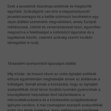
Ezek a javaslatok összekapcsolódnak és kiegészítik
egymást. Szükségünk van erre a kiegyensúlyozott
javaslatcsomagra és a belőle származó bevételekre egy
olyan átállást szeretnénk megvalósítani, amely Európát
méltányossá, zölddé és versenyképessé teszi, egyenlően
megosztva a felelősséget a különböző ágazatok és a
tagállamok között, valamint szükség szerint további
támogatást is nyújt.
Társadalmi szempontból igazságos átállás
Míg közép- és hosszú távon az uniós éghajlat-politikák
előnyei egyértelműen meghaladják ennek az átállásnak a
költségeit, fennáll annak a kockázata, hogy az éghajlati
szakpolitikák rövid távon további nyomást gyakorolnak a
kiszolgáltatott helyzetben lévő háztartásokra, a
mikrovállalkozásokra és a közlekedési szolgáltatásokat
igénybe vevőkre. A mai csomagban szereplő szakpolitikák
ezért úgy lettek kialakítva, hogy méltányosan kerüljenek