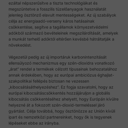
ezáltal népszerűsítve a tiszta technológiákat és
megszüntetve a fosszilis tüzelőanyagok használatát
jelenleg ösztönző elavult mentességeket. Az új szabályok
célja az energiaadó-verseny káros hatásainak
csökkentése, segítve a tagállamok környezetvédelmi
adókból származó bevételeinek megszilárdítását, amelyek
a munkát terhelő adóktól eltérően kevésbé hátráltatják a
növekedést.
Végezetül pedig az új importáruk karbonintenzitását
ellensúlyozó mechanizmus egy szén-dioxidra vonatkozó
„árat” rendel a termékek célzott típusainak behozatalához
annak érdekében, hogy az európai ambiciózus éghajlat-
szakpolitikai fellépés biztosan ne vezessen
„kibocsátásáthelyezéshez”. Ez fogja szavatolni, hogy az
európai kibocsátáscsökkentés hozzájáruljon a globális
kibocsátás csökkentéséhez ahelyett, hogy Európán kívülre
helyezné át a fokozott szén-dioxid-termeléssel járó
gyártást. Célja továbbá, hogy ösztönözze az Unión kívüli
ipart és nemzetközi partnereinket, hogy ők is tegyenek
lépéseket ebbe az irányba.