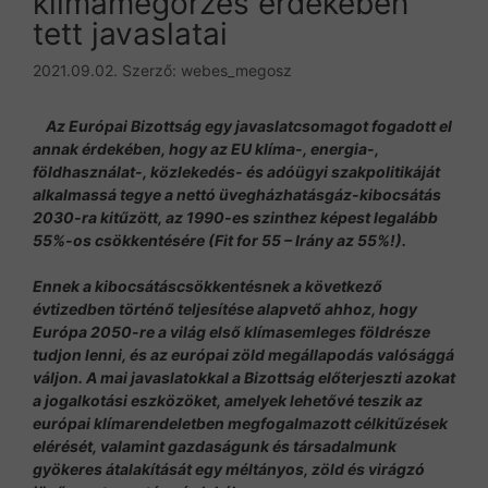
klímamegőrzés érdekében
tett javaslatai
2021.09.02.
Szerző:
webes_megosz
Az Európai Bizottság egy javaslatcsomagot fogadott el
annak érdekében, hogy az EU klíma-, energia-,
földhasználat-, közlekedés- és adóügyi szakpolitikáját
alkalmassá tegye a nettó üvegházhatásgáz-kibocsátás
2030-ra kitűzött, az 1990-es szinthez képest legalább
55%-os csökkentésére (Fit for 55 – Irány az 55%!).
Ennek a kibocsátáscsökkentésnek a következő
évtizedben történő teljesítése alapvető ahhoz, hogy
Európa 2050-re a világ első klímasemleges földrésze
tudjon lenni, és az európai zöld megállapodás valósággá
váljon. A mai javaslatokkal a Bizottság előterjeszti azokat
a jogalkotási eszközöket, amelyek lehetővé teszik az
európai klímarendeletben megfogalmazott célkitűzések
elérését, valamint gazdaságunk és társadalmunk
gyökeres átalakítását egy méltányos, zöld és virágzó