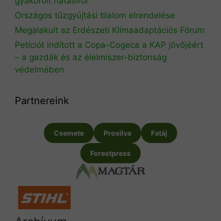
gyakorolt hatásiról
Országos tűzgyújtási tilalom elrendelése
Megalakult az Erdészeti Klímaadaptációs Fórum
Petíciót indított a Copa-Cogeca a KAP jövőjéért
– a gazdák és az élelmiszer-biztonság
védelmében
Partnereink
Csemete
Prosilva
Fatáj
Forestpress