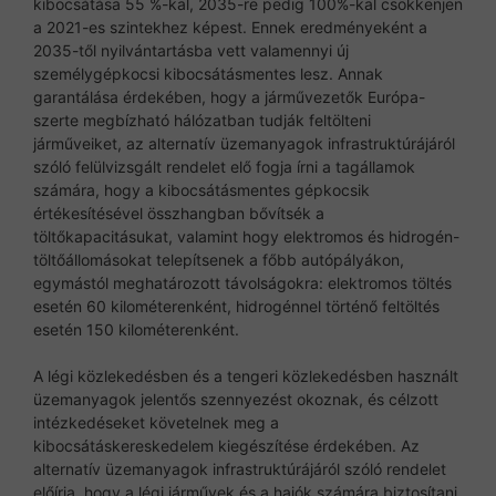
kibocsátása 55 %-kal, 2035-re pedig 100%-kal csökkenjen
a 2021-es szintekhez képest. Ennek eredményeként a
2035-től nyilvántartásba vett valamennyi új
személygépkocsi kibocsátásmentes lesz. Annak
garantálása érdekében, hogy a járművezetők Európa-
szerte megbízható hálózatban tudják feltölteni
járműveiket, az alternatív üzemanyagok infrastruktúrájáról
szóló felülvizsgált rendelet elő fogja írni a tagállamok
számára, hogy a kibocsátásmentes gépkocsik
értékesítésével összhangban bővítsék a
töltőkapacitásukat, valamint hogy elektromos és hidrogén-
töltőállomásokat telepítsenek a főbb autópályákon,
egymástól meghatározott távolságokra: elektromos töltés
esetén 60 kilométerenként, hidrogénnel történő feltöltés
esetén 150 kilométerenként.
A légi közlekedésben és a tengeri közlekedésben használt
üzemanyagok jelentős szennyezést okoznak, és célzott
intézkedéseket követelnek meg a
kibocsátáskereskedelem kiegészítése érdekében. Az
alternatív üzemanyagok infrastruktúrájáról szóló rendelet
előírja, hogy a légi járművek és a hajók számára biztosítani