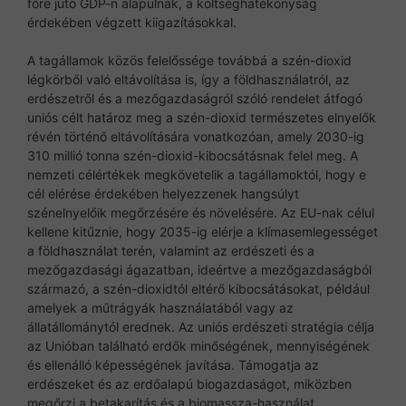
főre jutó GDP-n alapulnak, a költséghatékonyság
érdekében végzett kiigazításokkal.
A tagállamok közös felelőssége továbbá a szén-dioxid
légkörből való eltávolítása is, így a földhasználatról, az
erdészetről és a mezőgazdaságról szóló rendelet átfogó
uniós célt határoz meg a szén-dioxid természetes elnyelők
révén történő eltávolítására vonatkozóan, amely 2030-ig
310 millió tonna szén-dioxid-kibocsátásnak felel meg. A
nemzeti célértékek megkövetelik a tagállamoktól, hogy e
cél elérése érdekében helyezzenek hangsúlyt
szénelnyelőik megőrzésére és növelésére. Az EU-nak célul
kellene kitűznie, hogy 2035-ig elérje a klímasemlegességet
a földhasználat terén, valamint az erdészeti és a
mezőgazdasági ágazatban, ideértve a mezőgazdaságból
származó, a szén-dioxidtól eltérő kibocsátásokat, például
amelyek a műtrágyák használatából vagy az
állatállománytól erednek. Az uniós erdészeti stratégia célja
az Unióban található erdők minőségének, mennyiségének
és ellenálló képességének javítása. Támogatja az
erdészeket és az erdőalapú biogazdaságot, miközben
megőrzi a betakarítás és a biomassza-használat