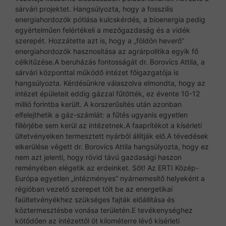
sárvári projektet. Hangsúlyozta, hogy a fosszilis
energiahordozók pótlása kulcskérdés, a bioenergia pedig
egyértelműen felértékeli a mezőgazdaság és a vidék
szerepét. Hozzátette azt is, hogy a „földön heverő”
energiahordozók hasznosítása az agrárpolitika egyik fő
célkitűzése.A beruházás fontosságát dr. Borovics Attila, a
sárvári központtal működő intézet főigazgatója is
hangsúlyozta. Kérdésünkre válaszolva elmondta, hogy az
intézet épületeit eddig gázzal fűtötték, ez évente 10-12
millió forintba került. A korszerűsítés után azonban
elfelejthetik a gáz-számlát: a fűtés ugyanis egyetlen
fillérjébe sem kerül az intézetnek.A faaprítékot a kísérleti
ültetvényeiken termesztett nyárból állítják elő.A tévedések
elkerülése végett dr. Borovics Attila hangsúlyozta, hogy ez
nem azt jelenti, hogy rövid távú gazdasági haszon
reményében elégetik az erdeinket. Sőt! Az ERTI Közép-
Európa egyetlen „intézményes” nyárnemesítő helyeként a
régióban vezető szerepet tölt be az energetikai
faültetvényékhez szükséges fajták előállítása és
köztermesztésbe vonása területén.E tevékenységhez
kötődően az intézettől öt kilométerre lévő kísérleti