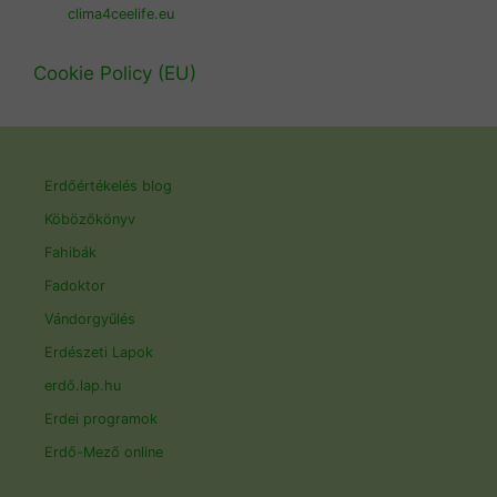
clima4ceelife.eu
Cookie Policy (EU)
Erdőértékelés blog
Köbözőkönyv
Fahibák
Fadoktor
Vándorgyűlés
Erdészeti Lapok
erdő.lap.hu
Erdei programok
Erdő-Mező online