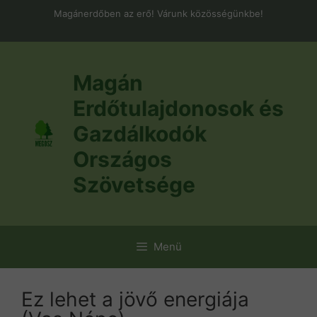
Kilépés
Magánerdőben az erő! Várunk közösségünkbe!
a
tartalomba
Magán
Erdőtulajdonosok és
Gazdálkodók
Országos
Szövetsége
Menü
Ez lehet a jövő energiája