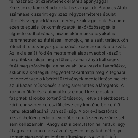
fel használókat szeretnének ellátni alapanyaggal.
Kérésünkre konkrét adatokkal is szolgált dr. Borovics Attila:
számításaik szerint egy száz négyzetméteres épület
fűtéséhez egyhektáros ültetvény szükségeltetik. Szerinte
ezen települési Önkormányzatok, lakóközösségek is
elgondolkodhatnának, hiszen akár munkahelyeket is
teremthetnek az átállással, mondjuk, ha a saját területükön
létesített ültetvények gondozását közmunkásokra bízzák.
Az, aki a saját földjén megtermelt alapanyagból készült
faaprítékkal oldja meg a fűtést, az ez irányú költségek
felét megspórolhatja, de ha valaki úgy veszi a faaprítékot,
akkor is a költségek negyedét takaríthatja meg.A tegnapi
rendezvényen a kísérleti ültetvények megtekintése mellett
az új kazán működését is megismerhették a látogatók. A
kazán működése automatikus: emberi kézre csak a
faapríték tárolóba történő töltésekor, illetve a keletkezett, a
zárt rendszeren keresztül eleve egy konténerbe kerülő
hamu elszállításánál van szükség. A porleválasztónak
köszönhetően pedig a levegőbe kerülő szennyeződéssel
sem kell számolni. Ahogy azt a bemutatón hallhattuk, egy
átlagos téli napon hozzávetőlegesen négy köbméternyi
apríték elegendő az intézet fűtéséhez. NAGY ILDIKÓ