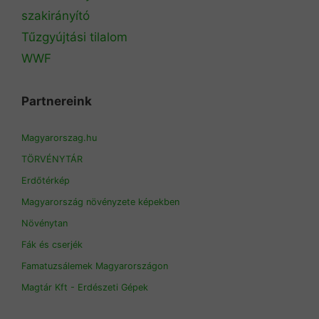
szakirányító
Tűzgyújtási tilalom
WWF
Partnereink
Magyarorszag.hu
TÖRVÉNYTÁR
Erdőtérkép
Magyarország növényzete képekben
Növénytan
Fák és cserjék
Famatuzsálemek Magyarországon
Magtár Kft - Erdészeti Gépek