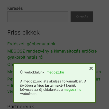
Keresés
Keresés
Friss cikkek
Erdészeti gépbemutatók
MEGOSZ rendezvény a klímaváltozás erdőkre
gyakorolt hatásiról
Országos tűzgyújtási tilalom elrendelése
×
Megalakult az Erdészeti Klímaadaptációs Fórum
Új weboldalunk:
megosz.hu
Petíciót indított a Copa-Cogeca a KAP jövőjéért
A megosz.org átalakulása folyamatban. A
– a gazdák és az élelmiszer-biztonság
jövőben
a friss tartalmakért
kérjük
kövesse az
új
oldalunkat a
megosz.hu
védelmében
webcímen!
Partnereink