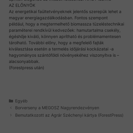
AZ ELŐNYÖK
Az energetikai faültetvényeknek jelentős szerepük lehet a
magyar energiagazdálkodásban. Fontos szempont
például, hogy a megtermelhető biomassza tüzeléstechnikai
paraméterei rendkívül kedvezőek: hamutartalma csekély,
égéshője kiváló, könnyen aprítható és problémamentesen
tárolható. További előny, hogy a megfelelő fajták
kiválasztása esetén a termelés időjárási kockázatai -a
hagyományos szántóföldi növényekéhez viszonyítva is –
alacsonyabbak.
(Forestpress után)
Kategória
Egyéb
Borverseny a MEGOSZ Nagyrendezvényen
Bemutatkozott az Agrár Széchenyi kártya (ForestPress)