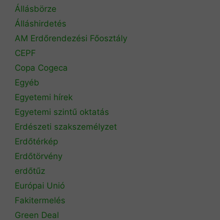
Állásbörze
Álláshirdetés
AM Erdőrendezési Főosztály
CEPF
Copa Cogeca
Egyéb
Egyetemi hírek
Egyetemi szintű oktatás
Erdészeti szakszemélyzet
Erdőtérkép
Erdőtörvény
erdőtűz
Európai Unió
Fakitermelés
Green Deal