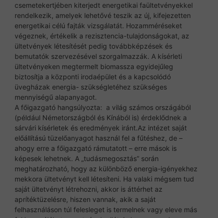
csemetekertjében kiterjedt energetikai faültetvényekkel
rendelkezik, amelyek lehetővé teszik az új, kifejezetten
energetikai célú fajták vizsgálatát. Hozamméréseket
végeznek, értékelik a rezisztencia-tulajdonságokat, az
ültetvények létesítését pedig továbbképzések és
bemutatók szervezésével szorgalmazzák. A kísérleti
ültetvényeken megtermelt biomassza egyidejűleg
biztosítja a központi irodaépület és a kapcsolódó
üvegházak energia- szükségletéhez szükséges
mennyiségű alapanyagot.
A főigazgató hangsúlyozta: a világ számos országából
(például Németországból és Kínából is) érdeklődnek a
sárvári kísérletek és eredmények iránt.Az intézet saját
előállítású tüzelőanyagot használ fel a fűtéshez, de –
ahogy erre a főigazgató rámutatott – erre mások is
képesek lehetnek. A „tudásmegosztás” során
meghatározható, hogy az különböző energia-igényekhez
mekkora ültetvényt kell létesíteni. Ha valaki mégsem tud
saját ültetvényt létrehozni, akkor is áttérhet az
aprítéktüzelésre, hiszen vannak, akik a saját
felhasználáson túl felesleget is termelnek vagy eleve más