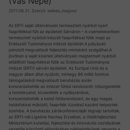
(Vas Népe)
2011.08.31.
Szerző:
webes_megosz
Az ERTI saját ültetvényein termesztett nyárból nyert
faaprítékkal fűti az épületeit Sárváron – A csemetekertben
termesztett nyárból készült faaprítékkal fűtik majd az
Erdészeti Tudományos Intézet épületét.A pályázati
pénzből megvalósult fejlesztés mintaként szolgálhat.A
jövőben a saját kísérleti ültetvényein megtermelt nyárból
előállított faaprítékkal fűtik az Erdészeti Tudományos
Intézet (ERTI) sárvári épületeit. Az Európai Unió és a
magyar állam által nyújtott, mintegy 86 millió forintos
támogatásból megvalósult beruházás során
korszerűsítették az intézet fűtési rendszerét: hőszigetelték
a homlokzatot, kicserélték a nyílászárókat,
korszerűsítették a belső fűtésrendszert, és egy magas
hatásfokkal működő, faapríték tüzelésű kazánt helyeztek
üzembe. A beruházás zárókonferenciáját tegnap tartották,
az ERTI-nél.Ligetiné Nechay Erzsébet, a Vidékfejlesztési
Minisztérium kutatási, fejlesztési és innovációs osztályának
vezetője köszöntő előadásában példaértékűnek nevezte a