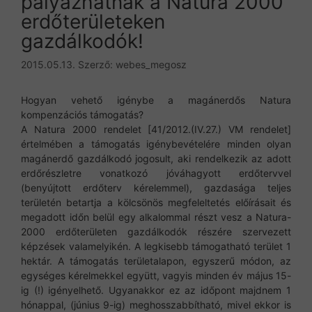
pályázhatnak a Natura 2000
erdőterületeken
gazdálkodók!
2015.05.13.
Szerző:
webes_megosz
Hogyan vehető igénybe a magánerdős Natura
kompenzációs támogatás?
A Natura 2000 rendelet [41/2012.(IV.27.) VM rendelet]
értelmében a támogatás igénybevételére minden olyan
magánerdő gazdálkodó jogosult, aki rendelkezik az adott
erdőrészletre vonatkozó jóváhagyott erdőtervvel
(benyújtott erdőterv kérelemmel), gazdasága teljes
területén betartja a kölcsönös megfeleltetés előírásait és
megadott időn belül egy alkalommal részt vesz a Natura-
2000 erdőterületen gazdálkodók részére szervezett
képzések valamelyikén. A legkisebb támogatható terület 1
hektár. A támogatás területalapon, egyszerű módon, az
egységes kérelmekkel együtt, vagyis minden év május 15-
ig (!) igényelhető. Ugyanakkor ez az időpont majdnem 1
hónappal, (június 9-ig) meghosszabbítható, mivel ekkor is