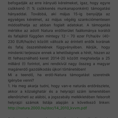
befogadják az erre irányuló kérelmeket, igaz, hogy egyre
csökkenő (1 % csökkenés munkanaponként) támogatási
hányaddal. Továbbá, aki május 15-ig benyújtja az
egységes kérelmet, az május végéig szankciómentesen
módosíthatja az abban foglalt adatokat. A támogatás
mértéke az adott Natura erdőterület faállománya korától
és fafajától függően mintegy 12 – 70 ezer Ft/ha/év (40-
230 EUR/ha/év) között változik az érintett erdők korának
és fafaj összetételének függvényében. Kérjük, hogy
mindenki terjessze ennek a lehetőségnek a hírét, hiszen az
itt felhasználható keret 2014-20 között meghaladja a 25
milliárd (!) forintot, ami rendkívül nagy összeg a magyar
magánerdő gazdálkodás újkori történetében!
Mi a teendő, ha erdő-Natura támogatást szeretnék
igénybe venni?
1. Ha meg akarja tudni, hogy van-e naturás erdőrészlete,
akkor a községhatár és a helyrajzi szám ismeretében
ellenőrizheti az alábbi, a jogszabály mellékletében felsorolt
helyrajzi számok listája alapján a következő linken:
http://natura.2000.hu/doc/14_2010_kvvm.pdf