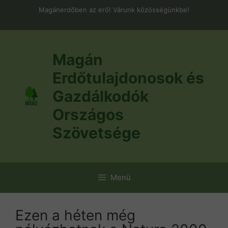
Kilépés
Magánerdőben az erő! Várunk közösségünkbe!
a
tartalomba
Magán
Erdőtulajdonosok és
Gazdálkodók
Országos
Szövetsége
Menü
Ezen a héten még