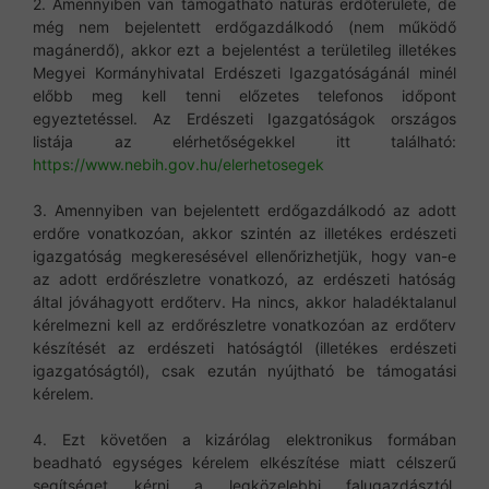
2. Amennyiben van támogatható naturás erdőterülete, de
még nem bejelentett erdőgazdálkodó (nem működő
magánerdő), akkor ezt a bejelentést a területileg illetékes
Megyei Kormányhivatal Erdészeti Igazgatóságánál minél
előbb meg kell tenni előzetes telefonos időpont
egyeztetéssel. Az Erdészeti Igazgatóságok országos
listája az elérhetőségekkel itt található:
https://www.nebih.gov.hu/elerhetosegek
3. Amennyiben van bejelentett erdőgazdálkodó az adott
erdőre vonatkozóan, akkor szintén az illetékes erdészeti
igazgatóság megkeresésével ellenőrizhetjük, hogy van-e
az adott erdőrészletre vonatkozó, az erdészeti hatóság
által jóváhagyott erdőterv. Ha nincs, akkor haladéktalanul
kérelmezni kell az erdőrészletre vonatkozóan az erdőterv
készítését az erdészeti hatóságtól (illetékes erdészeti
igazgatóságtól), csak ezután nyújtható be támogatási
kérelem.
4. Ezt követően a kizárólag elektronikus formában
beadható egységes kérelem elkészítése miatt célszerű
segítséget kérni a legközelebbi falugazdásztól,