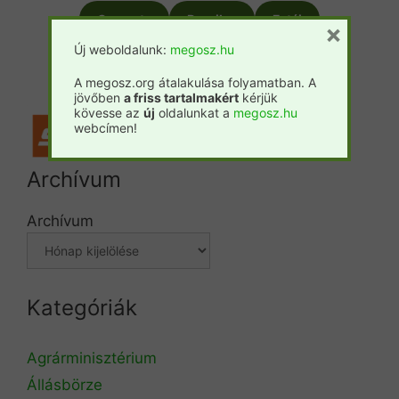
Csemete
Prosilva
Fatáj
×
Új weboldalunk:
megosz.hu
Forestpress
A megosz.org átalakulása folyamatban. A
jövőben
a friss tartalmakért
kérjük
kövesse az
új
oldalunkat a
megosz.hu
webcímen!
Archívum
Archívum
Kategóriák
Agrárminisztérium
Állásbörze