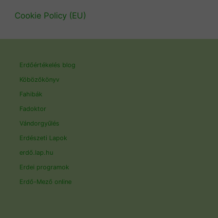
Cookie Policy (EU)
Erdőértékelés blog
Köbözőkönyv
Fahibák
Fadoktor
Vándorgyűlés
Erdészeti Lapok
erdő.lap.hu
Erdei programok
Erdő-Mező online