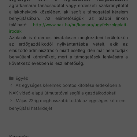
agrárkamarai tanácsadótól vagy erdészeti szakirányítótól
a lakóhelyünk közelében, aki segít a támogatási kérelem
benyújtásában. Az elérhetőségük az alábbi linken
található:
http://www.nak.hu/hu/kamara/ugyfelszolgalati-
irodak
Azoknak is érdemes hivatalosan megkezdeni területükön
az erdőgazdálkodói nyilvántartásba vételt, akik az
elhúzódó adminisztráció miatt esetleg idén már nem tudják
benyújtani kérelmüket, mert a támogatások lehívására a
következő években is lesz lehetőség.
Kategória
Egyéb
Az egységes kérelmek pontos kitöltése érdekében a
NAK videó-alapú útmutatóval segíti a gazdálkodókat!
Május 22-ig meghosszabbították az egységes kérelem
benyújtási határidejét
Keresés