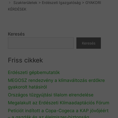
Szakterületek > Erdészeti Igazgatóság > GYAKORI
KÉRDÉSEK
Keresés
Keresés
Friss cikkek
Erdészeti gépbemutatók
MEGOSZ rendezvény a klímaváltozás erdőkre
gyakorolt hatásiról
Országos tűzgyújtási tilalom elrendelése
Megalakult az Erdészeti Klímaadaptációs Fórum
Petíciót indított a Copa-Cogeca a KAP jövőjéért
– a gazdák és az élelmiszer-biztonság