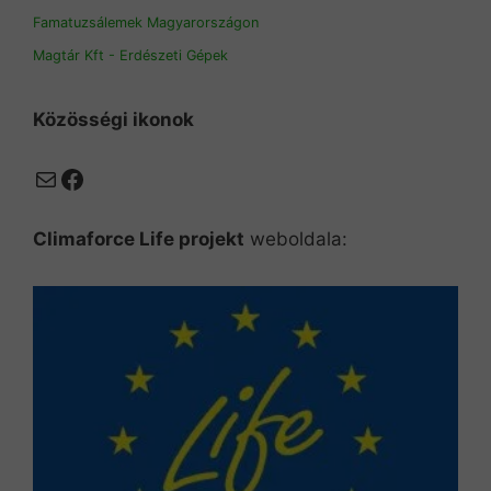
Famatuzsálemek Magyarországon
Magtár Kft - Erdészeti Gépek
Közösségi ikonok
Mail
Facebook
Climaforce Life projekt
weboldala: