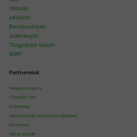
Oktatás
pályázat
Rendezvények
szakirányító
Tűzgyújtási tilalom
WWF
Partnereink
Magyarorszag.hu
TÖRVÉNYTÁR
Erdőtérkép
Magyarország növényzete képekben
Növénytan
Fák és cserjék