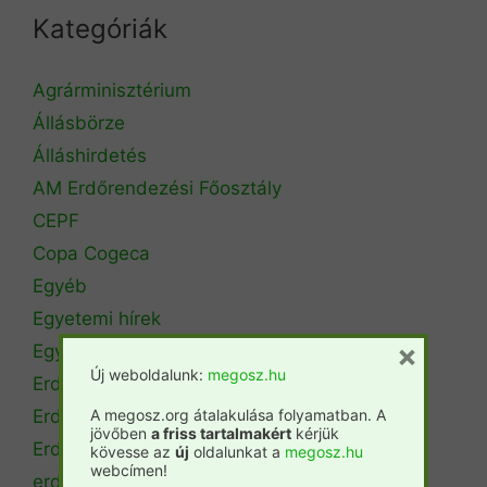
Kategóriák
Agrárminisztérium
Állásbörze
Álláshirdetés
AM Erdőrendezési Főosztály
CEPF
Copa Cogeca
Egyéb
Egyetemi hírek
×
Egyetemi szintű oktatás
Új weboldalunk:
megosz.hu
Erdészeti szakszemélyzet
A megosz.org átalakulása folyamatban. A
Erdőtérkép
jövőben
a friss tartalmakért
kérjük
Erdőtörvény
kövesse az
új
oldalunkat a
megosz.hu
webcímen!
erdőtűz