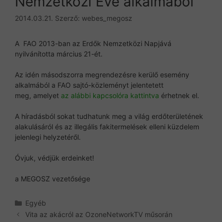
Nemzetközi Éve alkalmából
2014.03.21.
Szerző:
webes_megosz
A FAO 2013-ban az Erdők Nemzetközi Napjává
nyilvánította március 21-ét.
Az idén másodszorra megrendezésre kerülő esemény
alkalmából a FAO sajtó-közleményt jelentetett
meg, amelyet
az alábbi kapcsolóra kattintva
érhetnek el.
A híradásból sokat tudhatunk meg a világ erdőterületének
alakulásáról és az illegális fakitermelések elleni küzdelem
jelenlegi helyzetéről.
Óvjuk, védjük erdeinket!
a MEGOSZ vezetősége
Kategória
Egyéb
Vita az akácról az OzoneNetworkTV műsorán