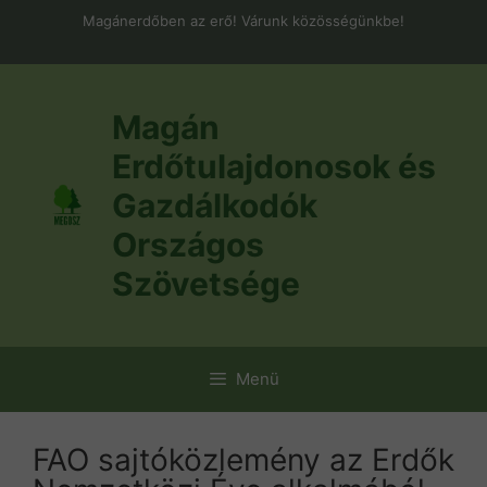
Kilépés
Magánerdőben az erő! Várunk közösségünkbe!
a
tartalomba
Magán
Erdőtulajdonosok és
Gazdálkodók
Országos
Szövetsége
Menü
FAO sajtóközlemény az Erdők