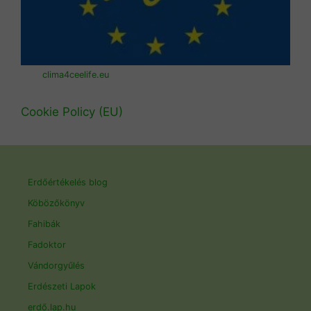
clima4ceelife.eu
Cookie Policy (EU)
Erdőértékelés blog
Köbözőkönyv
Fahibák
Fadoktor
Vándorgyűlés
Erdészeti Lapok
erdő.lap.hu