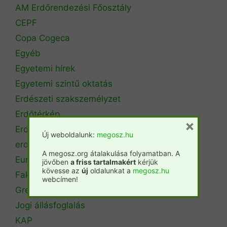
AM Erdőrendezési Főosztály
CEPF
Copa Cogeca
Egyéb
Egyetemi hírek
Egyetemi szintű oktatás
Erdészeti szakszemélyzet
Erdőtérkép
×
Erdőtörvény
Új weboldalunk:
megosz.hu
erdőtűz
A megosz.org átalakulása folyamatban. A
Európai Unió
jövőben
a friss tartalmakért
kérjük
kövesse az
új
oldalunkat a
megosz.hu
Fakitermelés
webcímen!
Green Deal
Jogi állásfoglalás
KAP