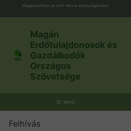
Kilépés
Magánerdőben az erő! Várunk közösségünkbe!
a
tartalomba
Magán
Erdőtulajdonosok és
Gazdálkodók
Országos
Szövetsége
Menü
Felhívás