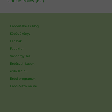
Cookie Policy (EU)
Erdőértékelés blog
Köbözőkönyv
Fahibák
Fadoktor
Vándorgyűlés
Erdészeti Lapok
erdő.lap.hu
Erdei programok
Erdő-Mező online