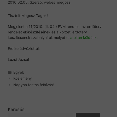
2010.02.05.
Szerző:
webes_megosz
Tisztelt Megosz Tagok!
Megjelent a 11/2010. (II. 04.) FVM rendelet az erdőterv
rendelet előkészítésének és a körzeti erdőterv
készítésének szabályairól, melyet
csatoltan küldünk.
Erdészüdvözlettel:
Luzsi József
Kategória
Egyéb
Közlemény
Nagyon fontos felhívás!
Keresés