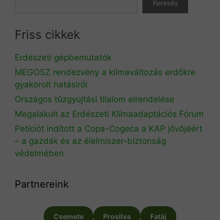
Keresés
Friss cikkek
Erdészeti gépbemutatók
MEGOSZ rendezvény a klímaváltozás erdőkre
gyakorolt hatásiról
Országos tűzgyújtási tilalom elrendelése
Megalakult az Erdészeti Klímaadaptációs Fórum
Petíciót indított a Copa-Cogeca a KAP jövőjéért
– a gazdák és az élelmiszer-biztonság
védelmében
Partnereink
Csemete
Prosilva
Fatáj