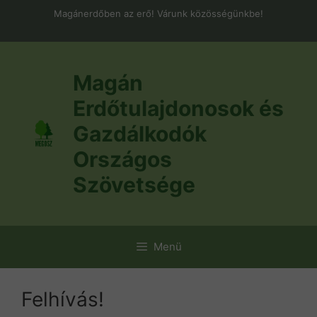
Kilépés
Magánerdőben az erő! Várunk közösségünkbe!
a
tartalomba
Magán
Erdőtulajdonosok és
Gazdálkodók
Országos
Szövetsége
Menü
Felhívás!