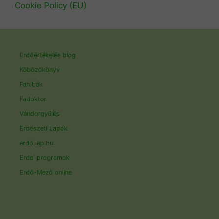
Cookie Policy (EU)
Erdőértékelés blog
Köbözőkönyv
Fahibák
Fadoktor
Vándorgyűlés
Erdészeti Lapok
erdő.lap.hu
Erdei programok
Erdő-Mező online