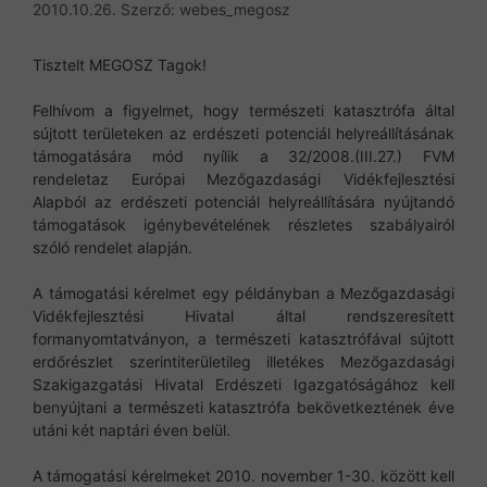
2010.10.26.
Szerző:
webes_megosz
Tisztelt MEGOSZ Tagok!
Felhívom a figyelmet, hogy természeti katasztrófa által
sújtott területeken az erdészeti potenciál helyreállításának
támogatására mód nyílik a 32/2008.(III.27.) FVM
rendeletaz Európai Mezőgazdasági Vidékfejlesztési
Alapból az erdészeti potenciál helyreállítására nyújtandó
támogatások igénybevételének részletes szabályairól
szóló rendelet alapján.
A támogatási kérelmet egy példányban a Mezőgazdasági
Vidékfejlesztési Hivatal által rendszeresített
formanyomtatványon, a természeti katasztrófával sújtott
erdőrészlet szerintiterületileg illetékes Mezőgazdasági
Szakigazgatási Hivatal Erdészeti Igazgatóságához kell
benyújtani a természeti katasztrófa bekövetkeztének éve
utáni két naptári éven belül.
A támogatási kérelmeket 2010. november 1-30. között kell