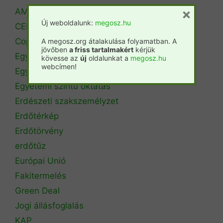
×
AM Erdőrendezési Főosztály
Új weboldalunk:
megosz.hu
CEPF
Copa Cogeca
A megosz.org átalakulása folyamatban. A
jövőben
a friss tartalmakért
kérjük
Egyéb
kövesse az
új
oldalunkat a
megosz.hu
webcímen!
Egyetemi hírek
Egyetemi szintű oktatás
Erdészeti szakszemélyzet
Erdőtérkép
Erdőtörvény
erdőtűz
Európai Unió
Fakitermelés
Green Deal
Jogi állásfoglalás
KAP