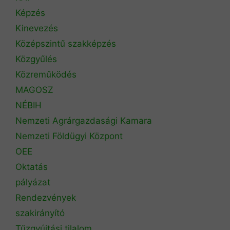
Képzés
Kinevezés
Középszintű szakképzés
Közgyűlés
Közreműködés
MAGOSZ
NÉBIH
Nemzeti Agrárgazdasági Kamara
Nemzeti Földügyi Központ
OEE
Oktatás
pályázat
Rendezvények
szakirányító
Tűzgyújtási tilalom