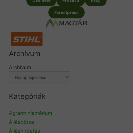
Csemete
Prosilva
Fatáj
Forestpress
Archívum
Archívum
Kategóriák
Agrárminisztérium
Állásbörze
Álláshirdetés