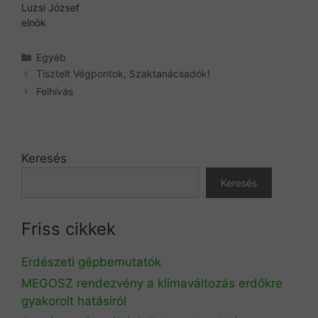
Luzsi József
elnök
Kategória
Egyéb
Tisztelt Végpontok, Szaktanácsadók!
Felhívás
Keresés
Keresés
Friss cikkek
Erdészeti gépbemutatók
MEGOSZ rendezvény a klímaváltozás erdőkre
gyakorolt hatásiról