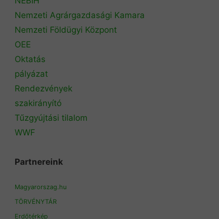
NÉBIH
Nemzeti Agrárgazdasági Kamara
Nemzeti Földügyi Központ
OEE
Oktatás
pályázat
Rendezvények
szakirányító
Tűzgyújtási tilalom
WWF
Partnereink
Magyarorszag.hu
TÖRVÉNYTÁR
Erdőtérkép