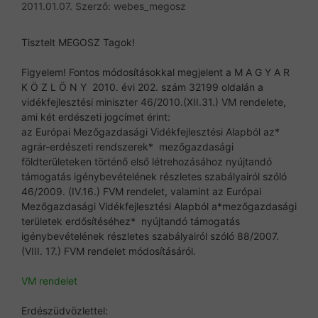
2011.01.07.
Szerző:
webes_megosz
Tisztelt MEGOSZ Tagok!
Figyelem! Fontos módosításokkal megjelent a M A G Y A R
K Ö Z L Ö N Y 2010. évi 202. szám 32199 oldalán a
vidékfejlesztési miniszter 46/2010.(XII.31.) VM rendelete,
ami két erdészeti jogcímet érint:
az Európai Mezőgazdasági Vidékfejlesztési Alapból az*
agrár-erdészeti rendszerek* mezőgazdasági
földterületeken történő első létrehozásához nyújtandó
támogatás igénybevételének részletes szabályairól szóló
46/2009. (IV.16.) FVM rendelet, valamint az Európai
Mezőgazdasági Vidékfejlesztési Alapból a*mezőgazdasági
területek erdősítéséhez* nyújtandó támogatás
igénybevételének részletes szabályairól szóló 88/2007.
(VIII. 17.) FVM rendelet módosításáról.
VM rendelet
Erdészüdvözlettel: