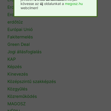
kövesse az
új
oldalunkat a
megosz.hu
Erdőtérkép
webcímen!
Erdőtörvény
erdőtűz
Európai Unió
Fakitermelés
Green Deal
Jogi állásfoglalás
KAP
Képzés
Kinevezés
Középszintű szakképzés
Közgyűlés
Közreműködés
MAGOSZ