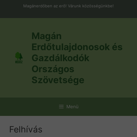
Kilépés
Magánerdőben az erő! Várunk közösségünkbe!
a
tartalomba
Magán
Erdőtulajdonosok és
Gazdálkodók
Országos
Szövetsége
Menü
Felhívás