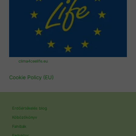
clima4ceelife.eu
Cookie Policy (EU)
Erdőértékelés blog
Köbözőkönyv
Fahibák
Fadoktor