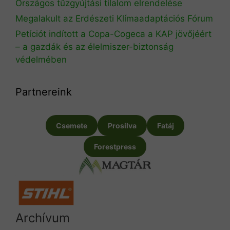
Országos tűzgyújtási tilalom elrendelése
Megalakult az Erdészeti Klímaadaptációs Fórum
Petíciót indított a Copa-Cogeca a KAP jövőjéért
– a gazdák és az élelmiszer-biztonság
védelmében
Partnereink
Csemete
Prosilva
Fatáj
Forestpress
Archívum