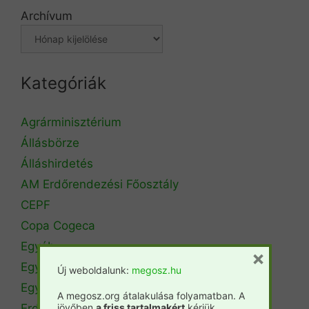
Archívum
Kategóriák
Agrárminisztérium
Állásbörze
Álláshirdetés
AM Erdőrendezési Főosztály
CEPF
Copa Cogeca
Egyéb
×
Egyetemi hírek
Új weboldalunk:
megosz.hu
Egyetemi szintű oktatás
A megosz.org átalakulása folyamatban. A
jövőben
a friss tartalmakért
kérjük
Erdészeti szakszemélyzet