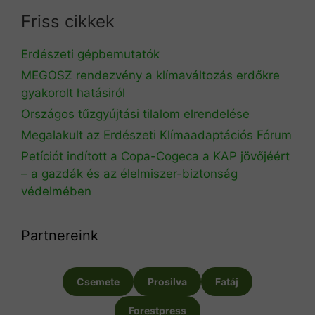
Friss cikkek
Erdészeti gépbemutatók
MEGOSZ rendezvény a klímaváltozás erdőkre
gyakorolt hatásiról
Országos tűzgyújtási tilalom elrendelése
Megalakult az Erdészeti Klímaadaptációs Fórum
Petíciót indított a Copa-Cogeca a KAP jövőjéért
– a gazdák és az élelmiszer-biztonság
védelmében
Partnereink
Csemete
Prosilva
Fatáj
Forestpress