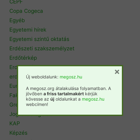
CEPF
Copa Cogeca
Egyéb
Egyetemi hírek
Egyetemi szintű oktatás
Erdészeti szakszemélyzet
Erdőtérkép
Erdőtörvény
×
erdőtűz
Új weboldalunk:
megosz.hu
Európai Unió
A megosz.org átalakulása folyamatban. A
jövőben
a friss tartalmakért
kérjük
Fakitermelés
kövesse az
új
oldalunkat a
megosz.hu
webcímen!
Green Deal
Jogi állásfoglalás
KAP
Képzés