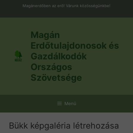
Kilépés
Magánerdőben az erő! Várunk közösségünkbe!
a
tartalomba
Magán
Erdőtulajdonosok és
Gazdálkodók
Országos
Szövetsége
Menü
Bükk képgaléria létrehozása