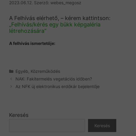
2023.06.12.
Szerző:
webes_megosz
A Felhívás elérhető, – kérem kattintson:
„Felhívás/kérés egy bükk képgaléria
létrehozására”
A felhívás ismertetője:
Kategória
Egyéb
,
Közreműködés
NAK: Fakitermelés vegetációs időben?
Az NFK új elektronikus erdőkár bejelentője
Keresés
Keresés