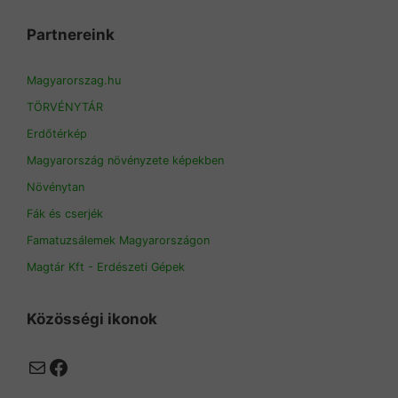
Partnereink
Magyarorszag.hu
TÖRVÉNYTÁR
Erdőtérkép
Magyarország növényzete képekben
Növénytan
Fák és cserjék
Famatuzsálemek Magyarországon
Magtár Kft - Erdészeti Gépek
Közösségi ikonok
Mail
Facebook