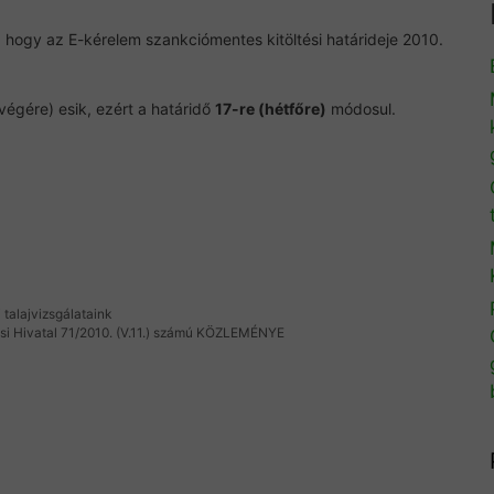
, hogy az E-kérelem szankciómentes kitöltési határideje 2010.
égére) esik, ezért a határidő
17-re (hétfőre)
módosul.
talajvizsgálataink
si Hivatal 71/2010. (V.11.) számú KÖZLEMÉNYE