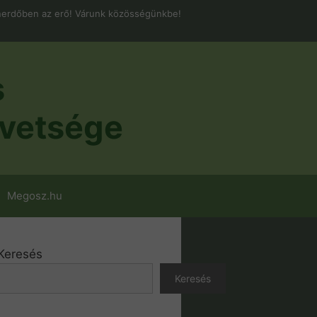
erdőben az erő! Várunk közösségünkbe!
s
vetsége
Megosz.hu
Keresés
Keresés