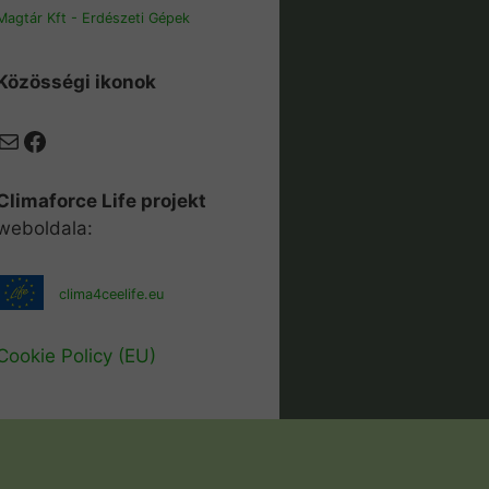
Magtár Kft - Erdészeti Gépek
Közösségi ikonok
Mail
Facebook
Climaforce Life projekt
weboldala:
clima4ceelife.eu
Cookie Policy (EU)