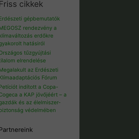
Friss cikkek
Erdészeti gépbemutatók
MEGOSZ rendezvény a
klímaváltozás erdőkre
gyakorolt hatásiról
Országos tűzgyújtási
tilalom elrendelése
Megalakult az Erdészeti
Klímaadaptációs Fórum
Petíciót indított a Copa-
Cogeca a KAP jövőjéért – a
gazdák és az élelmiszer-
biztonság védelmében
Partnereink