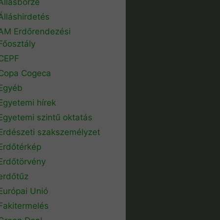
Állásbörze
Álláshirdetés
AM Erdőrendezési
Főosztály
CEPF
Copa Cogeca
Egyéb
Egyetemi hírek
Egyetemi szintű oktatás
Erdészeti szakszemélyzet
Erdőtérkép
Erdőtörvény
erdőtűz
Európai Unió
Fakitermelés