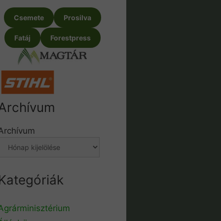
Csemete
Prosilva
Fatáj
Forestpress
Archívum
Archívum
Kategóriák
Agrárminisztérium