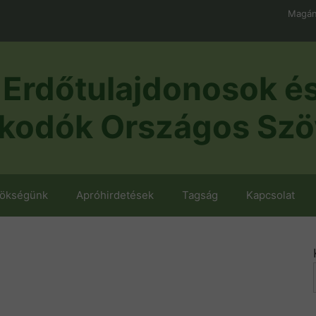
Magán
Erdőtulajdonosok é
kodók Országos Szö
nökségünk
Apróhirdetések
Tagság
Kapcsolat