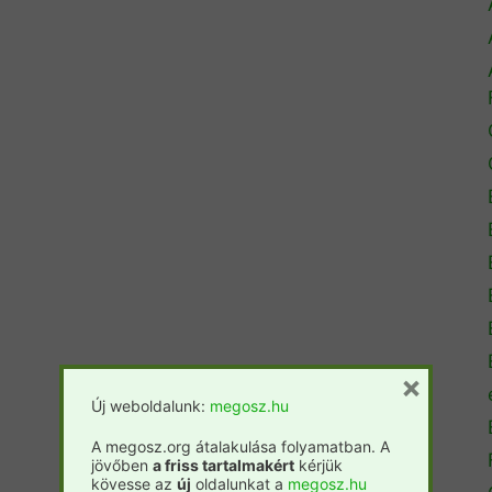
×
Új weboldalunk:
megosz.hu
A megosz.org átalakulása folyamatban. A
jövőben
a friss tartalmakért
kérjük
kövesse az
új
oldalunkat a
megosz.hu