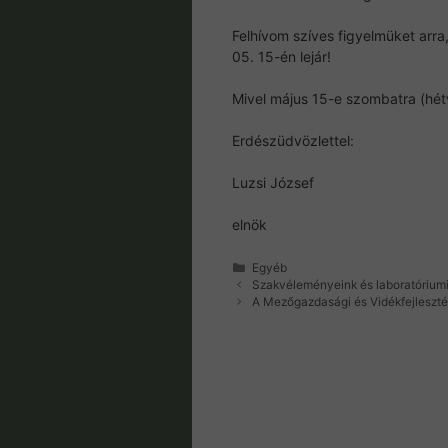
Felhívom szíves figyelmüket arra
05. 15-én lejár!
Mivel május 15-e szombatra (hétv
Erdészüdvözlettel:
Luzsi József
elnök
Kategória
Egyéb
Szakvéleményeink és laboratóriumi 
A Mezőgazdasági és Vidékfejleszté