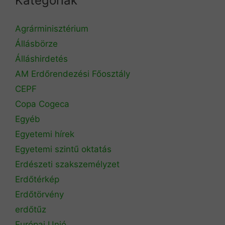
Kategóriák
Agrárminisztérium
Állásbörze
Álláshirdetés
AM Erdőrendezési Főosztály
CEPF
Copa Cogeca
Egyéb
Egyetemi hírek
Egyetemi szintű oktatás
Erdészeti szakszemélyzet
Erdőtérkép
Erdőtörvény
erdőtűz
Európai Unió