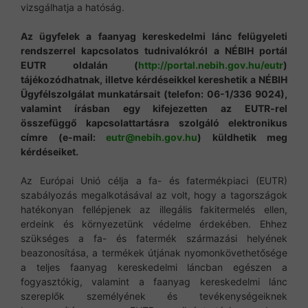
vizsgálhatja a hatóság.
Az ügyfelek a faanyag kereskedelmi lánc felügyeleti
rendszerrel kapcsolatos tudnivalókról a NÉBIH portál
EUTR oldalán (
http://portal.nebih.gov.hu/eutr
)
tájékozódhatnak, illetve kérdéseikkel kereshetik a NÉBIH
Ügyfélszolgálat munkatársait (telefon: 06-1/336 9024),
valamint írásban egy kifejezetten az EUTR-rel
összefüggő kapcsolattartásra szolgáló elektronikus
címre (e-mail:
eutr@nebih.gov.hu
) küldhetik meg
kérdéseiket.
Az Európai Unió célja a fa- és fatermékpiaci (EUTR)
szabályozás megalkotásával az volt, hogy a tagországok
hatékonyan fellépjenek az illegális fakitermelés ellen,
erdeink és környezetünk védelme érdekében. Ehhez
szükséges a fa- és fatermék származási helyének
beazonosítása, a termékek útjának nyomonkövethetősége
a teljes faanyag kereskedelmi láncban egészen a
fogyasztókig, valamint a faanyag kereskedelmi lánc
szereplők személyének és tevékenységeiknek