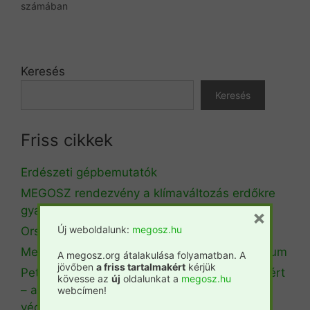
számában
Keresés
Keresés
Friss cikkek
Erdészeti gépbemutatók
MEGOSZ rendezvény a klímaváltozás erdőkre
gyakorolt hatásiról
×
Új weboldalunk:
megosz.hu
Országos tűzgyújtási tilalom elrendelése
Megalakult az Erdészeti Klímaadaptációs Fórum
A megosz.org átalakulása folyamatban. A
jövőben
a friss tartalmakért
kérjük
Petíciót indított a Copa-Cogeca a KAP jövőjéért
kövesse az
új
oldalunkat a
megosz.hu
– a gazdák és az élelmiszer-biztonság
webcímen!
védelmében