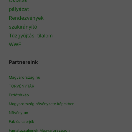
Oktatás
pályázat
Rendezvények
szakirányító
Tűzgyújtási tilalom
WWF
Partnereink
Magyarorszag.hu
TÖRVÉNYTÁR
Erdőtérkép
Magyarország növényzete képekben
Növénytan
Fák és cserjék
Famatuzsálemek Magyarországon