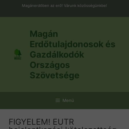
Kilépés
Magánerdőben az erő! Várunk közösségünkbe!
a
tartalomba
Magán
Erdőtulajdonosok és
Gazdálkodók
Országos
Szövetsége
Menü
FIGYELEM! EUTR