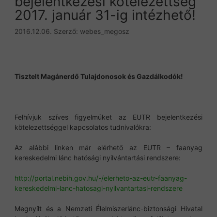
bejelentkezési kötelezettség
2017. január 31-ig intézhető!
2016.12.06.
Szerző:
webes_megosz
Tisztelt Magánerdő Tulajdonosok és Gazdálkodók!
Felhívjuk szíves figyelmüket az EUTR bejelentkezési
kötelezettséggel kapcsolatos tudnivalókra:
Az alábbi linken már elérhető az EUTR – faanyag
kereskedelmi lánc hatósági nyilvántartási rendszere:
http://portal.nebih.gov.hu/-/elerheto-az-eutr-faanyag-
kereskedelmi-lanc-hatosagi-nyilvantartasi-rendszere
Megnyílt és a Nemzeti Élelmiszerlánc-biztonsági Hivatal