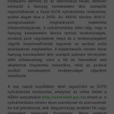
honlapjáról elérhető az az elektronikus felület, amelyen
keresztül a faanyag kereskedelmi lánc szereplők
regisztrálhatnak a hazai EUTR nyilvántartási rendszerbe,
ezáltal eleget téve a 2009. évi XXXVII. törvény 90/E-F.
paragrafusaiban meghatározott bejelentési
kötelezettségüknek. A nyilvántartásba vétel célja, hogy a
faanyag kereskedelmi láncba tartozó tevékenységek,
továbbá azok végzésének helye és a tevékenységeket
végzők beazonosíthatóak legyenek az európai uniós
elvárásoknak megfelelően. A bejelentkezés minden hazai
faanyag kereskedelmi lánc szereplő számára törvényben
előírt kötelezettség: mind a fát és faterméket első
alkalommal forgalomba helyezőkre, mind az azokkal
további kereskedelmi tevékenységet végzőkre
vonatkozik.
A mai naptól kezdődően lehet regisztrálni az EUTR
nyilvántartási rendszerbe, amelyhez az online felület a
NÉBIH weboldaláról (
http://www.nebih.gov.hu
) érhető el. A
nyilvántartásba minden olyan személynek és szervezetnek
be kell jelentkeznie, akik Magyarország területén fát vagy
faterméket helyeznek forgalomba, illetve ezekkel