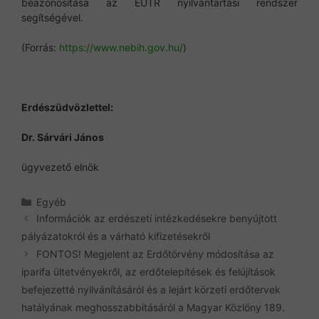
beazonosítása az EUTR nyilvántartási rendszer
segítségével.
(Forrás:
https://www.nebih.gov.hu/
)
Erdészüdvözlettel:
Dr. Sárvári János
ügyvezető elnök
Kategória
Egyéb
Információk az erdészeti intézkedésekre benyújtott
pályázatokról és a várható kifizetésekről
FONTOS! Megjelent az Erdőtörvény módosítása az
iparifa ültetvényekről, az erdőtelepítések és felújítások
befejezetté nyilvánításáról és a lejárt körzeti erdőtervek
hatályának meghosszabbításáról a Magyar Közlöny 189.