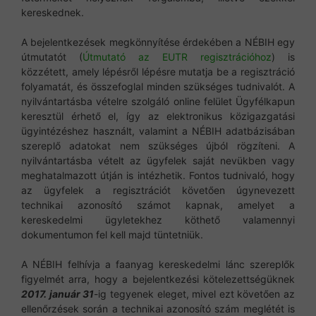
kereskednek.
A bejelentkezések megkönnyítése érdekében a NÉBIH egy
útmutatót (
Útmutató az EUTR regisztrációhoz
) is
közzétett, amely lépésről lépésre mutatja be a regisztráció
folyamatát, és összefoglal minden szükséges tudnivalót. A
nyilvántartásba vételre szolgáló online felület Ügyfélkapun
keresztül érhető el, így az elektronikus közigazgatási
ügyintézéshez használt, valamint a NÉBIH adatbázisában
szereplő adatokat nem szükséges újból rögzíteni. A
nyilvántartásba vételt az ügyfelek saját nevükben vagy
meghatalmazott útján is intézhetik. Fontos tudnivaló, hogy
az ügyfelek a regisztrációt követően úgynevezett
technikai azonosító számot kapnak, amelyet a
kereskedelmi ügyletekhez köthető valamennyi
dokumentumon fel kell majd tüntetniük.
A NÉBIH felhívja a faanyag kereskedelmi lánc szereplők
figyelmét arra, hogy a bejelentkezési kötelezettségüknek
2017. január 31
-ig tegyenek eleget, mivel ezt követően az
ellenőrzések során a technikai azonosító szám meglétét is