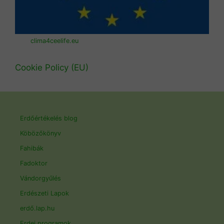
clima4ceelife.eu
Cookie Policy (EU)
Erdőértékelés blog
Köbözőkönyv
Fahibák
Fadoktor
Vándorgyűlés
Erdészeti Lapok
erdő.lap.hu
Erdei programok