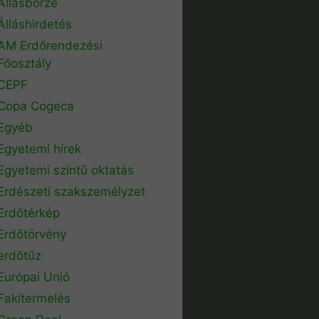
Állásbörze
Álláshirdetés
AM Erdőrendezési
Főosztály
CEPF
Copa Cogeca
Egyéb
Egyetemi hírek
Egyetemi szintű oktatás
Erdészeti szakszemélyzet
Erdőtérkép
Erdőtörvény
erdőtűz
Európai Unió
Fakitermelés