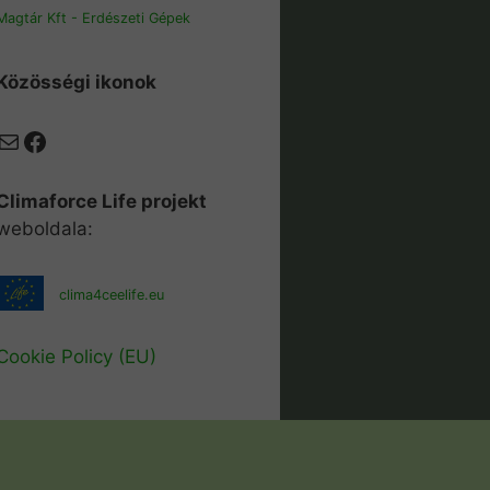
Magtár Kft - Erdészeti Gépek
Közösségi ikonok
Mail
Facebook
Climaforce Life projekt
weboldala:
clima4ceelife.eu
Cookie Policy (EU)