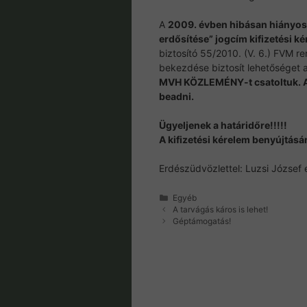
A
2009. évben hibásan hiányosa
erdősítése” jogcím kifizetési ké
biztosító 55/2010. (V. 6.) FVM r
bekezdése biztosít lehetőséget 
MVH KÖZLEMÉNY-t csatoltuk. 
beadni.
Ügyeljenek a határidőre!!!!!
A kifizetési kérelem benyújtásá
Erdészüdvözlettel: Luzsi József 
Kategória
Egyéb
A tarvágás káros is lehet!
Géptámogatás!