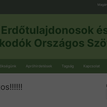
Magán
Erdőtulajdonosok é
kodók Országos Szö
nökségünk
Apróhirdetések
Tagság
Kapcsolat
s!!!!!!