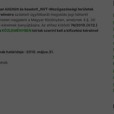
n kitöltött és beadott „NVT-Mezőgazdasági területek
relmeire
született ügyfélbarát megoldás jogi hátterét
endelet megjelent a Magyar Közlönyben, amelynek 4.§. (4)
a kérelmek benyújtására. Az ehhez kötődő
74/2010.(V.12.)
A
KÖZLEMÉNYBEN
leírtak szerint kell a kifizetési kérelmet
nak határideje : 2010. május.31.
elnök