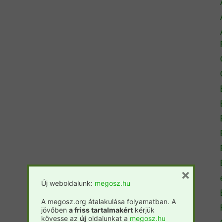
×
Új weboldalunk:
megosz.hu
A megosz.org átalakulása folyamatban. A
jövőben
a friss tartalmakért
kérjük
kövesse az
új
oldalunkat a
megosz.hu