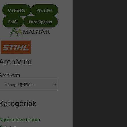
Csemete
Prosilva
Fatáj
Forestpress
Archívum
Archívum
Kategóriák
Agrárminisztérium