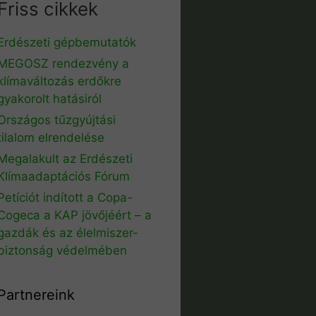
Friss cikkek
Erdészeti gépbemutatók
MEGOSZ rendezvény a
klímaváltozás erdőkre
gyakorolt hatásiról
Országos tűzgyújtási
tilalom elrendelése
Megalakult az Erdészeti
Klímaadaptációs Fórum
Petíciót indított a Copa-
Cogeca a KAP jövőjéért – a
gazdák és az élelmiszer-
biztonság védelmében
Partnereink