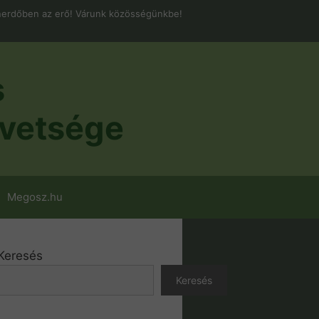
erdőben az erő! Várunk közösségünkbe!
s
vetsége
Megosz.hu
Keresés
Keresés