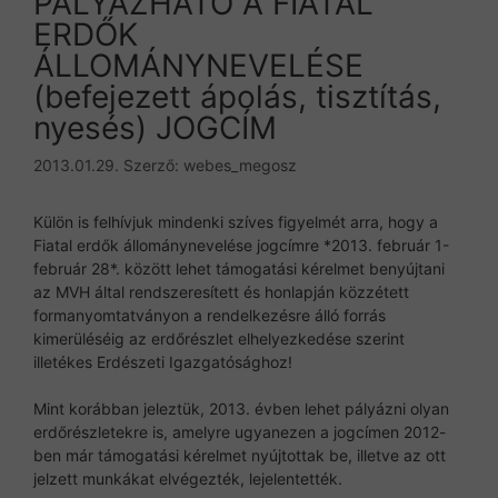
PÁLYÁZHATÓ A FIATAL
ERDŐK
ÁLLOMÁNYNEVELÉSE
(befejezett ápolás, tisztítás,
nyesés) JOGCÍM
2013.01.29.
Szerző:
webes_megosz
Külön is felhívjuk mindenki szíves figyelmét arra, hogy a
Fiatal erdők állománynevelése jogcímre *2013. február 1-
február 28*. között lehet támogatási kérelmet benyújtani
az MVH által rendszeresített és honlapján közzétett
formanyomtatványon a rendelkezésre álló forrás
kimerüléséig az erdőrészlet elhelyezkedése szerint
illetékes Erdészeti Igazgatósághoz!
Mint korábban jeleztük, 2013. évben lehet pályázni olyan
erdőrészletekre is, amelyre ugyanezen a jogcímen 2012-
ben már támogatási kérelmet nyújtottak be, illetve az ott
jelzett munkákat elvégezték, lejelentették.