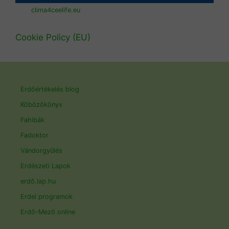
clima4ceelife.eu
Cookie Policy (EU)
Erdőértékelés blog
Köbözőkönyv
Fahibák
Fadoktor
Vándorgyűlés
Erdészeti Lapok
erdő.lap.hu
Erdei programok
Erdő-Mező online