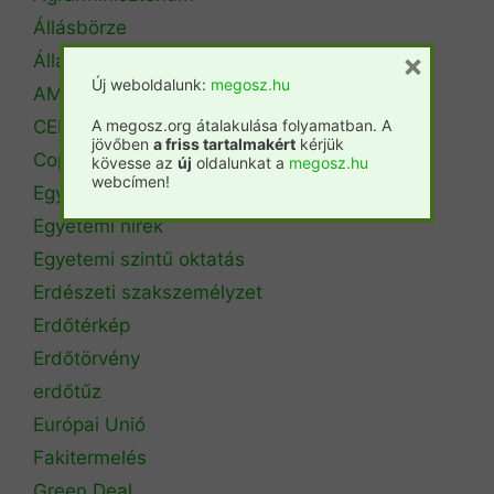
Állásbörze
×
Álláshirdetés
Új weboldalunk:
megosz.hu
AM Erdőrendezési Főosztály
A megosz.org átalakulása folyamatban. A
CEPF
jövőben
a friss tartalmakért
kérjük
Copa Cogeca
kövesse az
új
oldalunkat a
megosz.hu
webcímen!
Egyéb
Egyetemi hírek
Egyetemi szintű oktatás
Erdészeti szakszemélyzet
Erdőtérkép
Erdőtörvény
erdőtűz
Európai Unió
Fakitermelés
Green Deal