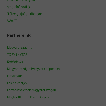
szakirányító
Tűzgyújtási tilalom
WWF
Partnereink
Magyarorszag.hu
TÖRVÉNYTÁR
Erdőtérkép
Magyarország növényzete képekben
Növénytan
Fák és cserjék
Famatuzsálemek Magyarországon
Magtár Kft - Erdészeti Gépek