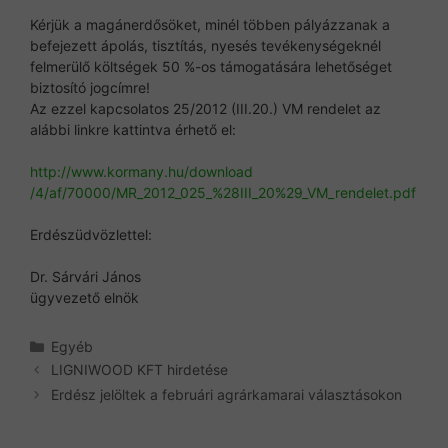
Kérjük a magánerdősöket, minél többen pályázzanak a
befejezett ápolás, tisztítás, nyesés tevékenységeknél
felmerülő költségek 50 %-os támogatására lehetőséget
biztosító jogcímre!
Az ezzel kapcsolatos 25/2012 (III.20.) VM rendelet az
alábbi linkre kattintva érhető el:
http://www.kormany.hu/download
/4/af/70000/MR_2012_025_%
28III_20%29_VM_rendelet.pdf
Erdészüdvözlettel:
Dr. Sárvári János
ügyvezető elnök
Kategória
Egyéb
LIGNIWOOD KFT hirdetése
Erdész jelöltek a februári agrárkamarai választásokon