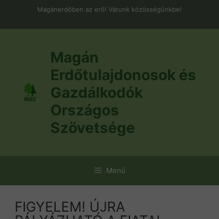
Kilépés
Magánerdőben az erő! Várunk közösségünkbe!
a
tartalomba
Magán
Erdőtulajdonosok és
Gazdálkodók
Országos
Szövetsége
Menü
FIGYELEM! ÚJRA