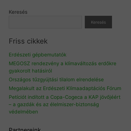
Keresés
Keresés
Friss cikkek
Erdészeti gépbemutatók
MEGOSZ rendezvény a klímaváltozás erdőkre
gyakorolt hatásiról
Országos tűzgyújtási tilalom elrendelése
Megalakult az Erdészeti Klímaadaptációs Fórum
Petíciót indított a Copa-Cogeca a KAP jövőjéért
– a gazdák és az élelmiszer-biztonság
védelmében
Partnereink