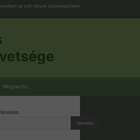
erdőben az erő! Várunk közösségünkbe!
s
vetsége
Megosz.hu
Keresés
Keresés