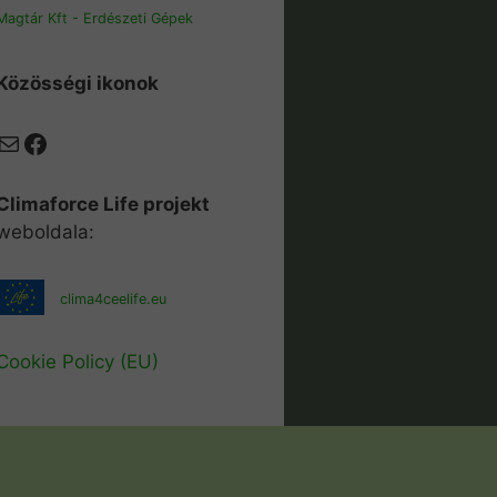
Magtár Kft - Erdészeti Gépek
Közösségi ikonok
Mail
Facebook
Climaforce Life projekt
weboldala:
clima4ceelife.eu
Cookie Policy (EU)