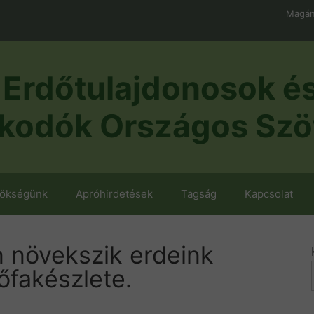
Magán
Erdőtulajdonosok é
kodók Országos Szö
nökségünk
Apróhirdetések
Tagság
Kapcsolat
 növekszik erdeink
lőfakészlete.