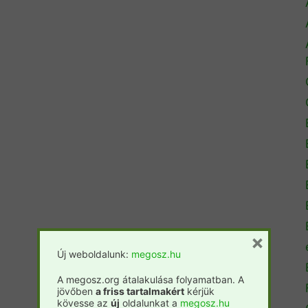
×
Új weboldalunk:
megosz.hu
A megosz.org átalakulása folyamatban. A
jövőben
a friss tartalmakért
kérjük
kövesse az
új
oldalunkat a
megosz.hu