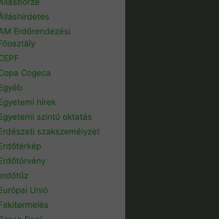
Állásbörze
Álláshirdetés
AM Erdőrendezési
Főosztály
CEPF
Copa Cogeca
Egyéb
Egyetemi hírek
Egyetemi szintű oktatás
Erdészeti szakszemélyzet
Erdőtérkép
Erdőtörvény
erdőtűz
Európai Unió
Fakitermelés