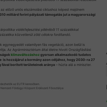
gy az előző uniós elszámolási ciklushoz képest majdnem
310 milliárd forint pályázati támogatás jut a magyarországi
politika vidékfejlesztési pilléréből 11 százalékkal
ázaléka közvetlenül zöld célokra fordítandó.
k egynegyedét valamilyen fás vegetáció, azon belül is
ja. Az Agrárminisztérium által életre hívott Országfásítási
aságok
klímaváltozáshoz
gyorsan alkalmazkodó tudatos
 is hozzájárul a kormány azon céljához, hogy 2030-ra 27
fával borított területeinek aránya
– húzta alá a miniszter.
érdezhetők az EUTR keresőben.
 Nemzeti Földügyi Központ Erdészeti Főosztálya