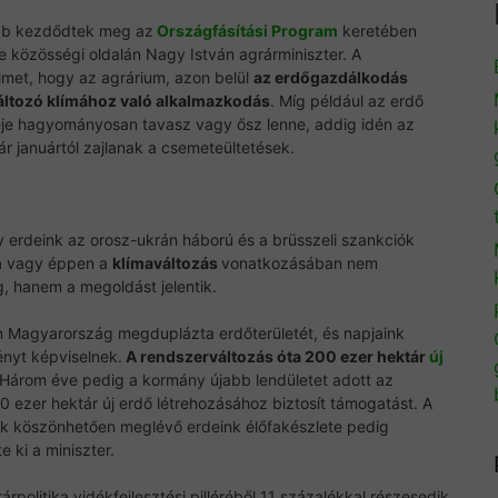
őbb kezdődtek meg az
Országfásítási Program
keretében
e közösségi oldalán Nagy István agrárminiszter. A
elmet, hogy az agrárium, azon belül
az erdőgazdálkodás
változó klímához való alkalmazkodás
. Míg például az erdő
ideje hagyományosan tavasz vagy ősz lenne, addig idén az
r januártól zajlanak a csemeteültetések.
gy erdeink az orosz-ukrán háború és a brüsszeli szankciók
n
vagy éppen a
klímaváltozás
vonatkozásában nem
, hanem a megoldást jelentik.
an Magyarország megduplázta erdőterületét, és napjaink
ényt képviselnek.
A rendszerváltozás óta 200 ezer hektár
új
Három éve pedig a kormány újabb lendületet adott az
0 ezer hektár új erdő létrehozásához biztosít támogatást. A
k köszönhetően meglévő erdeink élőfakészlete pedig
 ki a miniszter.
politika vidékfejlesztési pilléréből 11 százalékkal részesedik