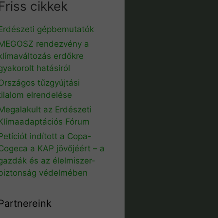
Friss cikkek
Erdészeti gépbemutatók
MEGOSZ rendezvény a
klímaváltozás erdőkre
gyakorolt hatásiról
Országos tűzgyújtási
tilalom elrendelése
Megalakult az Erdészeti
Klímaadaptációs Fórum
Petíciót indított a Copa-
Cogeca a KAP jövőjéért – a
gazdák és az élelmiszer-
biztonság védelmében
Partnereink