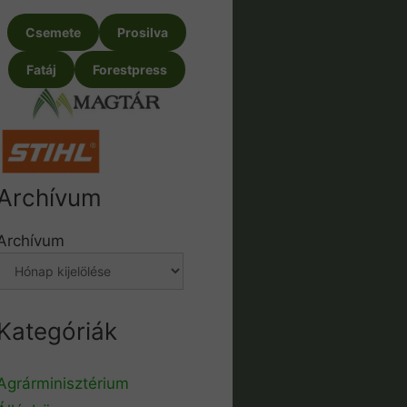
Csemete
Prosilva
Fatáj
Forestpress
Archívum
Archívum
Kategóriák
Agrárminisztérium