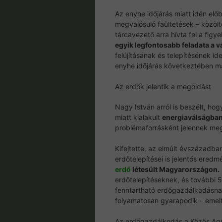
Az enyhe időjárás miatt idén el
megvalósuló faültetések – közölt
tárcavezető arra hívta fel a figy
egyik legfontosabb feladata a 
felújításának és telepítésének 
enyhe időjárás következtében má
Az erdők jelentik a megoldást
Nagy István arról is beszélt, ho
miatt kialakult
energiaválságba
problémaforrásként jelennek meg
Kifejtette, az elmúlt évszázadb
erdőtelepítései is jelentős eredm
erdő
létesült Magyarországon.
erdőtelepítéseknek, és további 5
fenntartható erdőgazdálkodásna
folyamatosan gyarapodik – emelte
Az erdőgazdálkodás a Közös Agrár