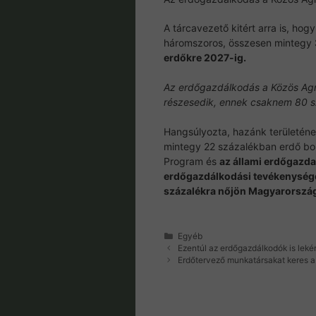
A tárcavezető kitért arra is, ho
háromszoros, összesen mintegy
erdőkre 2027-ig.
Az erdőgazdálkodás a Közös Agrár
részesedik, ennek csaknem 80 sz
Hangsúlyozta, hazánk területéne
mintegy 22 százalékban erdő borít
Program és
az állami erdőgazd
erdőgazdálkodási tevékenysége
százalékra nőjön Magyarország 
Kategória
Egyéb
Ezentúl az erdőgazdálkodók is lek
Erdőtervező munkatársakat keres a