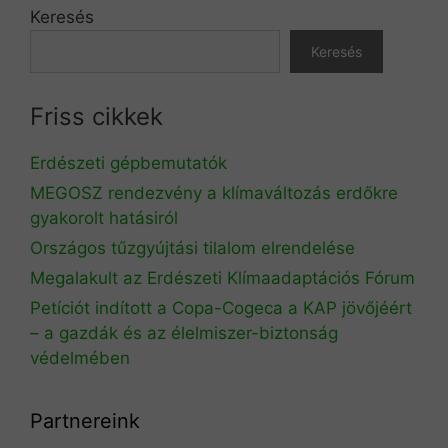
Keresés
Keresés
Friss cikkek
Erdészeti gépbemutatók
MEGOSZ rendezvény a klímaváltozás erdőkre
gyakorolt hatásiról
Országos tűzgyújtási tilalom elrendelése
Megalakult az Erdészeti Klímaadaptációs Fórum
Petíciót indított a Copa-Cogeca a KAP jövőjéért
– a gazdák és az élelmiszer-biztonság
védelmében
Partnereink