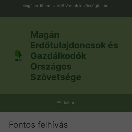
Kilépés
Magánerdőben az erő! Várunk közösségünkbe!
a
tartalomba
Magán
Erdőtulajdonosok és
Gazdálkodók
Országos
Szövetsége
Menü
Fontos felhívás