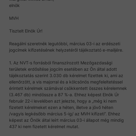
elnök
MVH
Tisztelt Elnök Úr!
Reagálni szeretnék legutóbbi, március 03-i az erdészeti
jogcímek kifizetésének helyzetéről tájékoztató e-mailjére.
1. Az NVT-s forrásból finanszírozott Mezőgazdasági
területek erdősítése jogcím esetében az Ön által adott
tájékoztatás szerint 3.030 db kérelmet fizettek ki, ami az
ellenőrzött, a vis majorral és a kölcsönös megfeleltetéssel
érintett kérelmek számával csökkentett összes kérelemnek
(3.467 db) mindössze a 87 %-a. Ehhez képest Elnök Úr
február 22-i levelében azt jelezte, hogy a „még ki nem
fizetett kérelmeket ezen a héten, illetve a jövő héten
/vagyis legkésőbb március 5-ig/ az MVH kifizeti”. Ehhez
képest az Önök által leírt március 03-i állapot még mindig
437 ki nem fizetett kérelmet mutat.