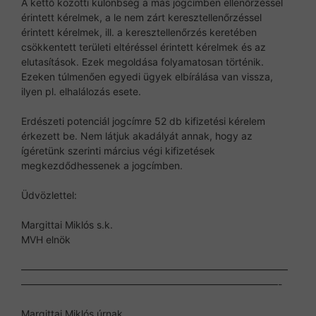
A kettő közötti különbség a más jogcímben ellenőrzéssel
érintett kérelmek, a le nem zárt keresztellenőrzéssel
érintett kérelmek, ill. a keresztellenőrzés keretében
csökkentett területi eltéréssel érintett kérelmek és az
elutasítások. Ezek megoldása folyamatosan történik.
Ezeken túlmenően egyedi ügyek elbírálása van vissza,
ilyen pl. elhalálozás esete.
Erdészeti potenciál jogcímre 52 db kifizetési kérelem
érkezett be. Nem látjuk akadályát annak, hogy az
ígéretünk szerinti március végi kifizetések
megkezdődhessenek a jogcímben.
Üdvözlettel:
Margittai Miklós s.k.
MVH elnök
———————————————————————————
——————————————————————————-
Margittai Miklós úrnak,