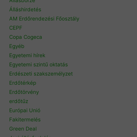
Állásbörze
Álláshirdetés
AM Erdőrendezési Főosztály
CEPF
Copa Cogeca
Egyéb
Egyetemi hírek
Egyetemi szintű oktatás
Erdészeti szakszemélyzet
Erdőtérkép
Erdőtörvény
erdőtűz
Európai Unió
Fakitermelés
Green Deal