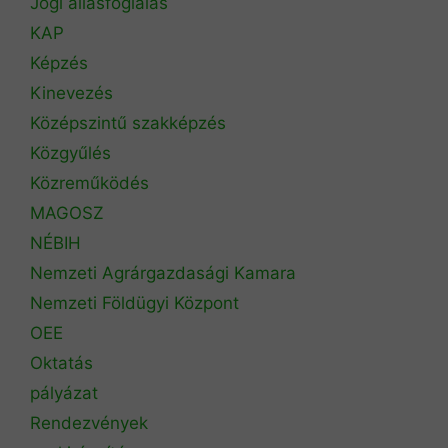
Jogi állásfoglalás
KAP
Képzés
Kinevezés
Középszintű szakképzés
Közgyűlés
Közreműködés
MAGOSZ
NÉBIH
Nemzeti Agrárgazdasági Kamara
Nemzeti Földügyi Központ
OEE
Oktatás
pályázat
Rendezvények