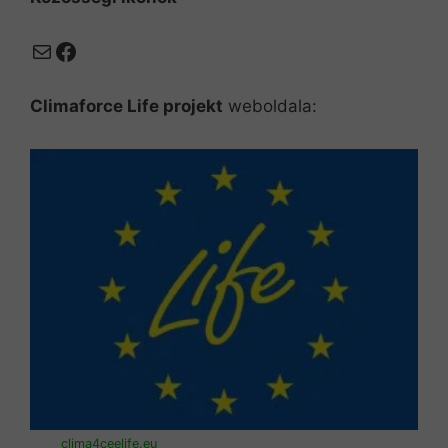
Mail
Facebook
Climaforce Life projekt
weboldala:
clima4ceelife.eu