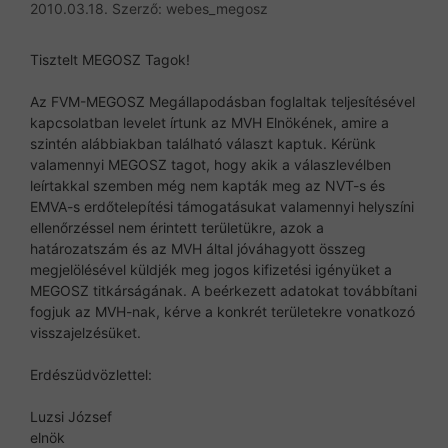
2010.03.18.
Szerző:
webes_megosz
Tisztelt MEGOSZ Tagok!
Az FVM-MEGOSZ Megállapodásban foglaltak teljesítésével
kapcsolatban levelet írtunk az MVH Elnökének, amire a
szintén alábbiakban található választ kaptuk. Kérünk
valamennyi MEGOSZ tagot, hogy akik a válaszlevélben
leírtakkal szemben még nem kapták meg az NVT-s és
EMVA-s erdőtelepítési támogatásukat valamennyi helyszíni
ellenőrzéssel nem érintett területükre, azok a
határozatszám és az MVH által jóváhagyott összeg
megjelölésével küldjék meg jogos kifizetési igényüket a
MEGOSZ titkárságának. A beérkezett adatokat továbbítani
fogjuk az MVH-nak, kérve a konkrét területekre vonatkozó
visszajelzésüket.
Erdészüdvözlettel:
Luzsi József
elnök