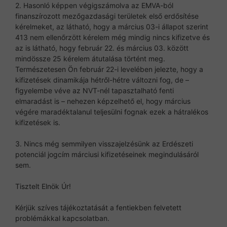
2. Hasonló képpen végigszámolva az EMVA-ból
finanszírozott mezőgazdasági területek első erdősítése
kérelmeket, az látható, hogy a március 03-i állapot szerint
413 nem ellenőrzött kérelem még mindig nincs kifizetve és
az is látható, hogy február 22. és március 03. között
mindössze 25 kérelem átutalása történt meg.
Természetesen Ön február 22-i levelében jelezte, hogy a
kifizetések dinamikája hétről-hétre változni fog, de –
figyelembe véve az NVT-nél tapasztalható fenti
elmaradást is – nehezen képzelhető el, hogy március
végére maradéktalanul teljesülni fognak ezek a hátralékos
kifizetések is.
3. Nincs még semmilyen visszajelzésünk az Erdészeti
potenciál jogcím márciusi kifizetéseinek megindulásáról
sem.
Tisztelt Elnök Úr!
Kérjük szíves tájékoztatását a fentiekben felvetett
problémákkal kapcsolatban.