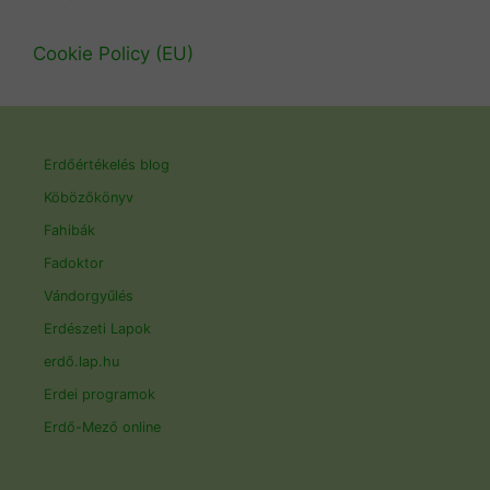
Cookie Policy (EU)
Erdőértékelés blog
Köbözőkönyv
Fahibák
Fadoktor
Vándorgyűlés
Erdészeti Lapok
erdő.lap.hu
Erdei programok
Erdő-Mező online