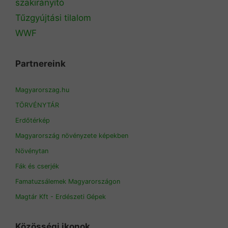
szakirányító
Tűzgyújtási tilalom
WWF
Partnereink
Magyarorszag.hu
TÖRVÉNYTÁR
Erdőtérkép
Magyarország növényzete képekben
Növénytan
Fák és cserjék
Famatuzsálemek Magyarországon
Magtár Kft - Erdészeti Gépek
Közösségi ikonok