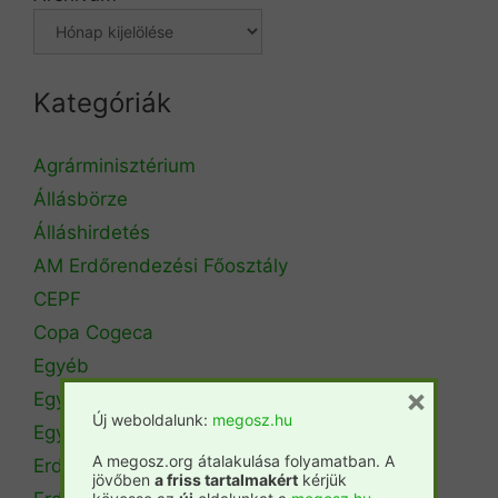
Kategóriák
Agrárminisztérium
Állásbörze
Álláshirdetés
AM Erdőrendezési Főosztály
CEPF
Copa Cogeca
Egyéb
×
Egyetemi hírek
Új weboldalunk:
megosz.hu
Egyetemi szintű oktatás
A megosz.org átalakulása folyamatban. A
Erdészeti szakszemélyzet
jövőben
a friss tartalmakért
kérjük