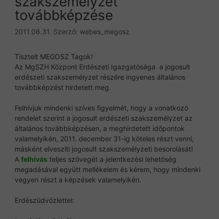
szakszemélyzet
továbbképzése
2011.08.31.
Szerző:
webes_megosz
Tisztelt MEGOSZ Tagok!
Az MgSZH Központ Erdészeti Igazgatósága a jogosult
erdészeti szakszemélyzet részére ingyenes általános
továbbképzést hirdetett meg.
Felhívjuk mindenki szíves figyelmét, hogy a vonatkozó
rendelet szerint a jogosult erdészeti szakszemélyzet az
általános továbbképzésen, a meghirdetett időpontok
valamelyikén, 2011. december 31-ig köteles részt venni,
másként elveszíti jogosult szakszemélyzeti besorolását!
A
felhívás
teljes szövegét a jelentkezési lehetőség
megadásával együtt mellékelem és kérem, hogy mindenki
vegyen részt a képzések valamelyikén.
Erdészüdvözlettel: