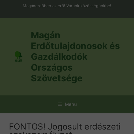
Kilépés
Magánerdőben az erő! Várunk közösségünkbe!
a
tartalomba
Magán
Erdőtulajdonosok és
Gazdálkodók
Országos
Szövetsége
Menü
FONTOS! Jogosult erdészeti