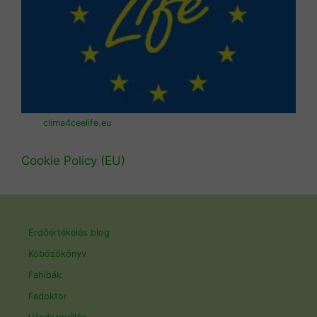
clima4ceelife.eu
Cookie Policy (EU)
Erdőértékelés blog
Köbözőkönyv
Fahibák
Fadoktor