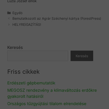
Luzsi József elnök
Kategória
Egyéb
Bemutatkozott az Agrár Széchenyi kártya (ForestPress)
HELYREIGAZÍTÁS!
Keresés
Keresés
Friss cikkek
Erdészeti gépbemutatók
MEGOSZ rendezvény a klímaváltozás erdőkre
gyakorolt hatásiról
Országos tűzgyújtási tilalom elrendelése