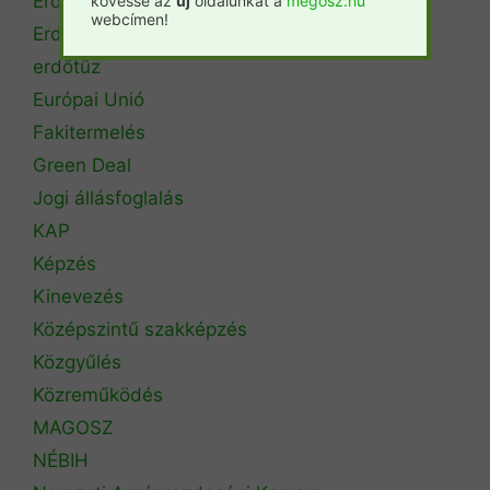
Erdőtérkép
kövesse az
új
oldalunkat a
megosz.hu
webcímen!
Erdőtörvény
erdőtűz
Európai Unió
Fakitermelés
Green Deal
Jogi állásfoglalás
KAP
Képzés
Kinevezés
Középszintű szakképzés
Közgyűlés
Közreműködés
MAGOSZ
NÉBIH