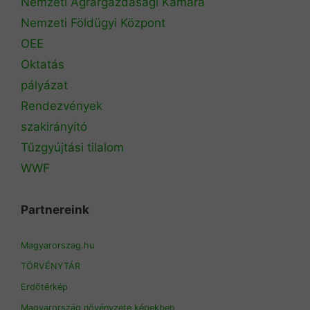
Nemzeti Agrárgazdasági Kamara
Nemzeti Földügyi Központ
OEE
Oktatás
pályázat
Rendezvények
szakirányító
Tűzgyújtási tilalom
WWF
Partnereink
Magyarorszag.hu
TÖRVÉNYTÁR
Erdőtérkép
Magyarország növényzete képekben