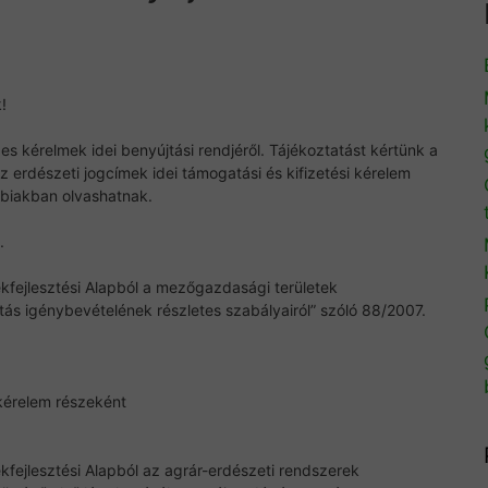
!
 kérelmek idei benyújtási rendjéről. Tájékoztatást kértünk a
az erdészeti jogcímek idei támogatási és kifizetési kérelem
ábbiakban olvashatnak.
.
fejlesztési Alapból a mezőgazdasági területek
ás igénybevételének részletes szabályairól” szóló 88/2007.
 kérelem részeként
fejlesztési Alapból az agrár-erdészeti rendszerek