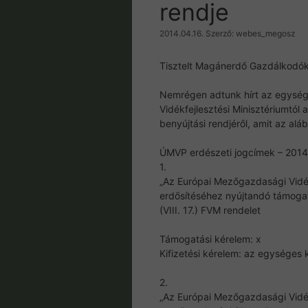
rendje
2014.04.16.
Szerző:
webes_megosz
Tisztelt Magánerdő Gazdálkodók
Nemrégen adtunk hírt az egységes
Vidékfejlesztési Minisztériumtól 
benyújtási rendjéről, amit az al
ÚMVP erdészeti jogcímek – 2014
1.
„Az Európai Mezőgazdasági Vidék
erdősítéséhez nyújtandó támogat
(VIII. 17.) FVM rendelet
Támogatási kérelem: x
Kifizetési kérelem: az egységes
2.
„Az Európai Mezőgazdasági Vidék