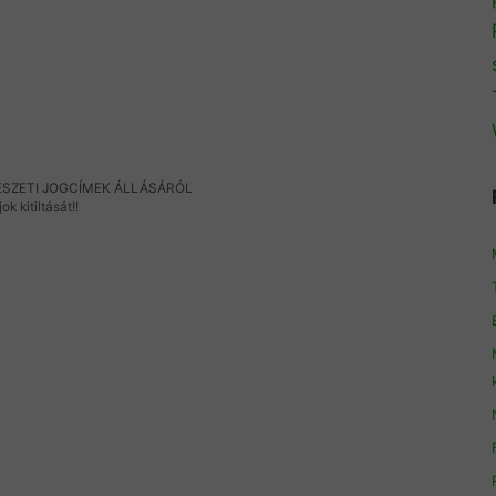
ÉSZETI JOGCÍMEK ÁLLÁSÁRÓL
k kitiltását!!