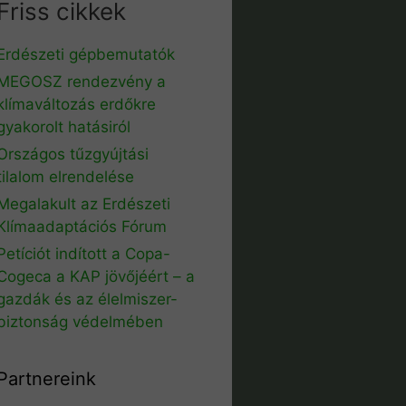
Friss cikkek
Erdészeti gépbemutatók
MEGOSZ rendezvény a
klímaváltozás erdőkre
gyakorolt hatásiról
Országos tűzgyújtási
tilalom elrendelése
Megalakult az Erdészeti
Klímaadaptációs Fórum
Petíciót indított a Copa-
Cogeca a KAP jövőjéért – a
gazdák és az élelmiszer-
biztonság védelmében
Partnereink