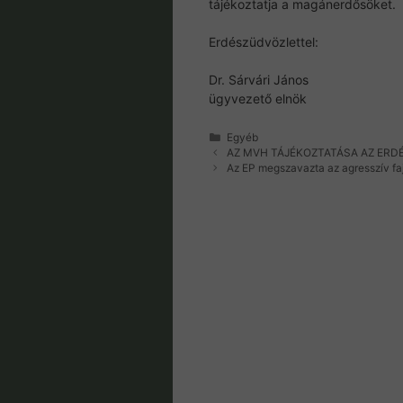
tájékoztatja a magánerdősöket.
Erdészüdvözlettel:
Dr. Sárvári János
ügyvezető elnök
Kategória
Egyéb
AZ MVH TÁJÉKOZTATÁSA AZ ERD
Az EP megszavazta az agresszív fajo