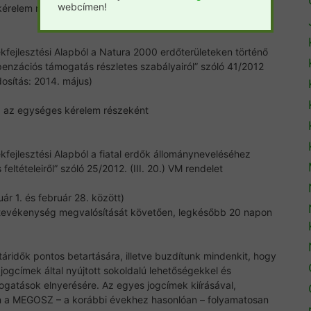
webcímen!
 kérelem részeként
fejlesztési Alapból a Natura 2000 erdőterületeken történő
nzációs támogatás részletes szabályairól” szóló 41/2012
dosítás: 2014. május)
m: az egységes kérelem részeként
fejlesztési Alapból a fiatal erdők állományneveléséhez
eltételeiről” szóló 25/2012. (III. 20.) VM rendelet
ár 1. és február 28. között)
t tevékenység megvalósítását követően, legkésőbb 20 napon
táridők pontos betartására, illetve buzdítunk mindenkit, hogy
jogcímek által nyújtott sokoldalú lehetőségekkel és
gatások elnyerésére. Az egyes jogcímek kiírásával,
an a MEGOSZ – a korábbi évekhez hasonlóan – folyamatosan