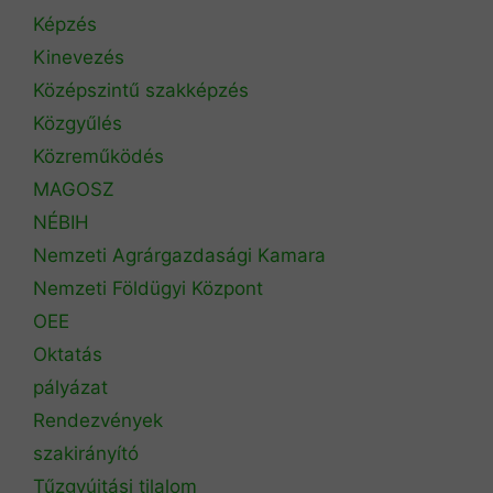
Képzés
Kinevezés
Középszintű szakképzés
Közgyűlés
Közreműködés
MAGOSZ
NÉBIH
Nemzeti Agrárgazdasági Kamara
Nemzeti Földügyi Központ
OEE
Oktatás
pályázat
Rendezvények
szakirányító
Tűzgyújtási tilalom