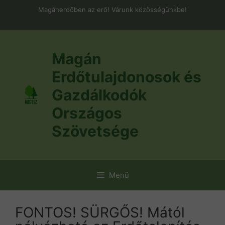
Kilépés
Magánerdőben az erő! Várunk közösségünkbe!
a
tartalomba
Magán
Erdőtulajdonosok és
Gazdálkodók
Országos
Szövetsége
Menü
FONTOS! SÜRGŐS! Mától