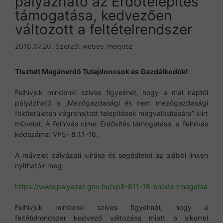
pályázható az Erdőtelepítés
támogatása, kedvezően
változott a feltételrendszer
2016.07.20.
Szerző:
webes_megosz
Tisztelt Magánerdő Tulajdonosok és Gazdálkodók!
Felhívjuk mindenki szíves figyelmét, hogy a mai naptól
pályázható a „Mezőgazdasági és nem mezőgazdasági
földterületen végrehajtott telepítések megvalósítására” kiírt
művelet. A Felhívás címe: Erdősítés támogatása. a Felhívás
kódszáma: VP5- 8.1.1-16.
A művelet pályázati kiírása és segédletei az alábbi linken
nyithatók meg:
https://www.palyazat.gov.hu/vp
5-811-16-erdsts-tmogatsa
Felhívjuk mindenki szíves figyelmét, hogy a
feltételrendszer kedvező változása miatt a sikerrel