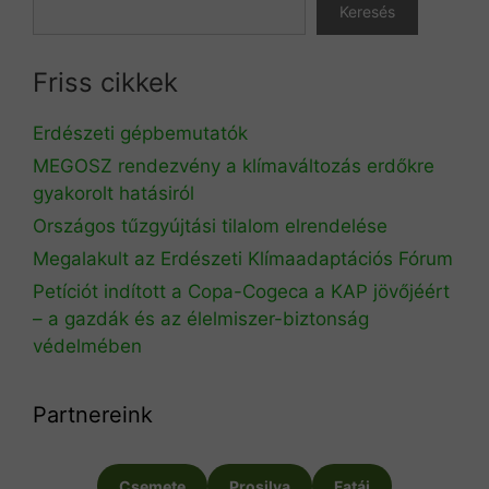
Keresés
Friss cikkek
Erdészeti gépbemutatók
MEGOSZ rendezvény a klímaváltozás erdőkre
gyakorolt hatásiról
Országos tűzgyújtási tilalom elrendelése
Megalakult az Erdészeti Klímaadaptációs Fórum
Petíciót indított a Copa-Cogeca a KAP jövőjéért
– a gazdák és az élelmiszer-biztonság
védelmében
Partnereink
Csemete
Prosilva
Fatáj