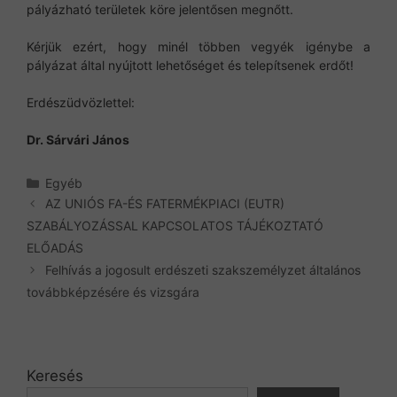
pályázható területek köre jelentősen megnőtt.
Kérjük ezért, hogy minél többen vegyék igénybe a
pályázat által nyújtott lehetőséget és telepítsenek erdőt!
Erdészüdvözlettel:
Dr. Sárvári János
Kategória
Egyéb
AZ UNIÓS FA-ÉS FATERMÉKPIACI (EUTR)
SZABÁLYOZÁSSAL KAPCSOLATOS TÁJÉKOZTATÓ
ELŐADÁS
Felhívás a jogosult erdészeti szakszemélyzet általános
továbbképzésére és vizsgára
Keresés