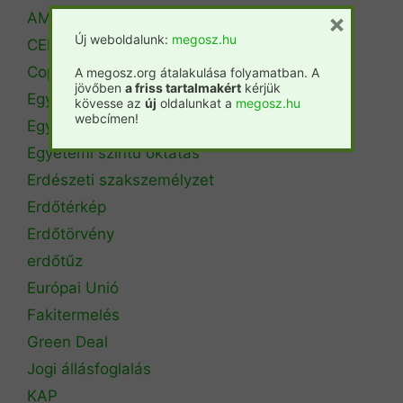
×
AM Erdőrendezési Főosztály
Új weboldalunk:
megosz.hu
CEPF
Copa Cogeca
A megosz.org átalakulása folyamatban. A
jövőben
a friss tartalmakért
kérjük
Egyéb
kövesse az
új
oldalunkat a
megosz.hu
webcímen!
Egyetemi hírek
Egyetemi szintű oktatás
Erdészeti szakszemélyzet
Erdőtérkép
Erdőtörvény
erdőtűz
Európai Unió
Fakitermelés
Green Deal
Jogi állásfoglalás
KAP