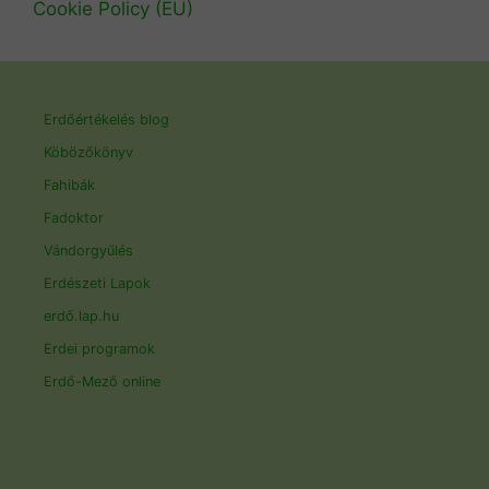
Cookie Policy (EU)
Erdőértékelés blog
Köbözőkönyv
Fahibák
Fadoktor
Vándorgyűlés
Erdészeti Lapok
erdő.lap.hu
Erdei programok
Erdő-Mező online