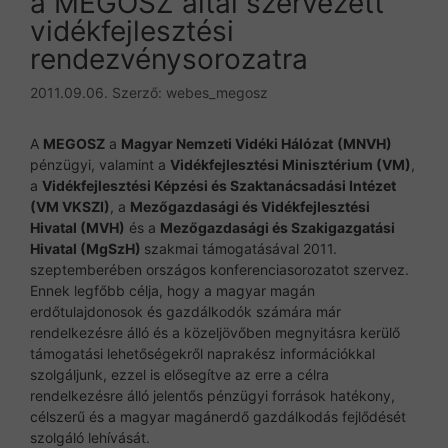
a MEGOSZ által szervezett
vidékfejlesztési
rendezvénysorozatra
2011.09.06.
Szerző:
webes_megosz
A
MEGOSZ
a
Magyar Nemzeti Vidéki Hálózat
(MNVH)
pénzügyi, valamint a
Vidékfejlesztési Minisztérium (VM)
,
a
Vidékfejlesztési Képzési és Szaktanácsadási Intézet
(VM VKSZI)
, a
Mezőgazdasági és Vidékfejlesztési
Hivatal (MVH)
és a
Mezőgazdasági és Szakigazgatási
Hivatal (MgSzH)
szakmai támogatásával 2011.
szeptemberében országos konferenciasorozatot szervez.
Ennek legfőbb célja, hogy a magyar magán
erdőtulajdonosok és gazdálkodók számára már
rendelkezésre álló és a közeljövőben megnyitásra kerülő
támogatási lehetőségekről naprakész információkkal
szolgáljunk, ezzel is elősegítve az erre a célra
rendelkezésre álló jelentős pénzügyi források hatékony,
célszerű és a magyar magánerdő gazdálkodás fejlődését
szolgáló lehívását.