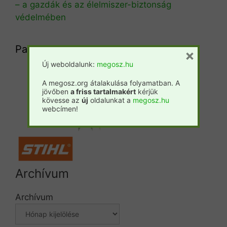
– a gazdák és az élelmiszer-biztonság
védelmében
Partnereink
×
Új weboldalunk:
megosz.hu
Csemete
Prosilva
Fatáj
A megosz.org átalakulása folyamatban. A
jövőben
a friss tartalmakért
kérjük
kövesse az
új
oldalunkat a
megosz.hu
Forestpress
webcímen!
Archívum
Archívum