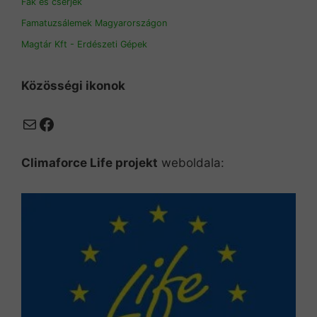
Fák és cserjék
Famatuzsálemek Magyarországon
Magtár Kft - Erdészeti Gépek
Közösségi ikonok
Mail
Facebook
Climaforce Life projekt
weboldala: