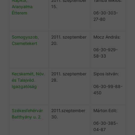
Napkor,
2011. szeptember
Támba Miklós:
Aranyalma
15.
Étterem
06-30-303-
27-80
Somogyszob,
2011. szeptember
Mocz András:
Csemetekert
20.
06-30-929-
58-33
Kecskemét, Növ.
2011. szeptember
Sipos István:
és Talajvéd.
28.
Igazgatóság
06-30-99-88-
450
Székesfehérvár
2011.szeptember
Márton Edit:
Batthyány u. 2.
30.
06-30-385-
04-87