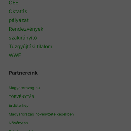
OEE
Oktatás
pályázat
Rendezvények
szakirányító
Tűzgyújtási tilalom
WWF
Partnereink
Magyarorszag.hu
TÖRVÉNYTÁR
Erdőtérkép
Magyarország növényzete képekben
Növénytan