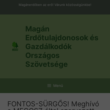
Kilépés
Magánerdőben az erő! Várunk közösségünkbe!
a
tartalomba
Magán
Erdőtulajdonosok és
Gazdálkodók
Országos
Szövetsége
Menü
FONTOS-SÜRGŐS! Meghívó