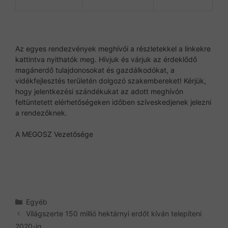
Az egyes rendezvények meghívói a részletekkel a linkekre
kattintva nyithatók meg. Hívjuk és várjuk az érdeklődő
magánerdő tulajdonosokat és gazdálkodókat, a
vidékfejlesztés területén dolgozó szakembereket! Kérjük,
hogy jelentkezési szándékukat az adott meghívón
feltüntetett elérhetőségeken időben szíveskedjenek jelezni
a rendezőknek.
A MEGOSZ Vezetősége
Kategória
Egyéb
Világszerte 150 millió hektárnyi erdőt kíván telepíteni
2020-ig..