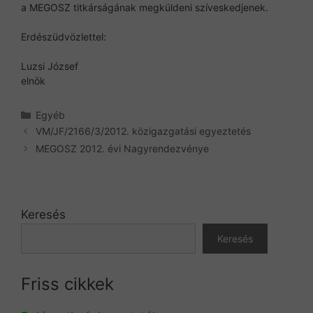
a MEGOSZ titkárságának megküldeni szíveskedjenek.
Erdészüdvözlettel:
Luzsi József
elnök
Kategória
Egyéb
VM/JF/2166/3/2012. közigazgatási egyeztetés
MEGOSZ 2012. évi Nagyrendezvénye
Keresés
Keresés
Friss cikkek