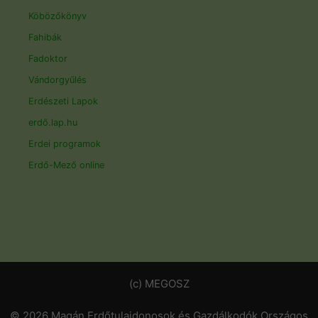
Köbözőkönyv
Fahibák
Fadoktor
Vándorgyűlés
Erdészeti Lapok
erdő.lap.hu
Erdei programok
Erdő-Mező online
(c) MEGOSZ
© 2026 Magán Erdőtulajdonosok és Gazdálkodók Országos