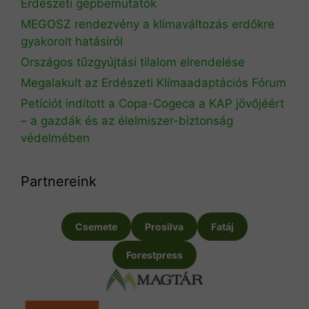
Erdészeti gépbemutatók
MEGOSZ rendezvény a klímaváltozás erdőkre
gyakorolt hatásiról
Országos tűzgyújtási tilalom elrendelése
Megalakult az Erdészeti Klímaadaptációs Fórum
Petíciót indított a Copa-Cogeca a KAP jövőjéért
– a gazdák és az élelmiszer-biztonság
védelmében
Partnereink
Csemete
Prosilva
Fatáj
Forestpress