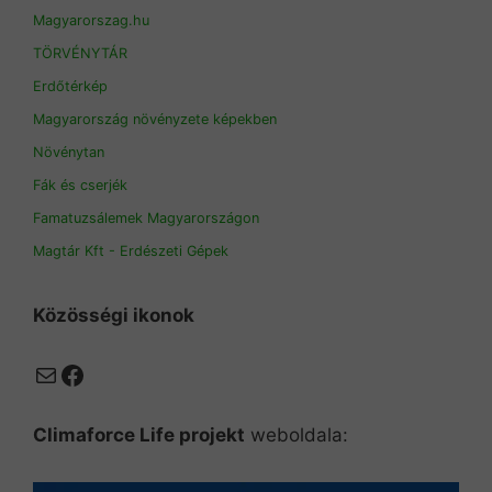
Magyarorszag.hu
TÖRVÉNYTÁR
Erdőtérkép
Magyarország növényzete képekben
Növénytan
Fák és cserjék
Famatuzsálemek Magyarországon
Magtár Kft - Erdészeti Gépek
Közösségi ikonok
Mail
Facebook
Climaforce Life projekt
weboldala: