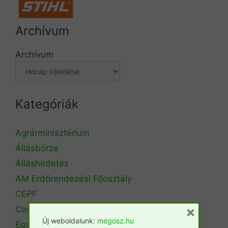
Archívum
Archívum
Kategóriák
Agrárminisztérium
Állásbörze
Álláshirdetés
AM Erdőrendezési Főosztály
CEPF
×
Copa Cogeca
Új weboldalunk:
megosz.hu
Egyéb