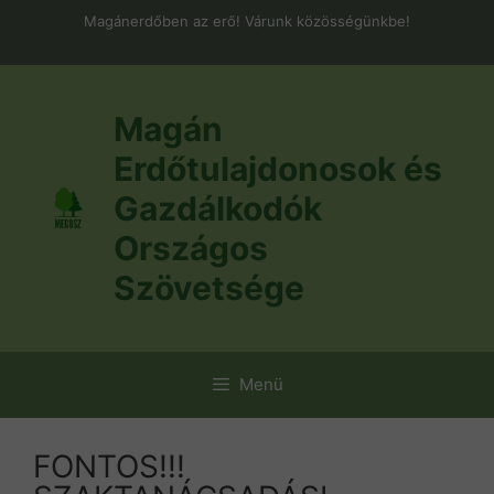
Kilépés
Magánerdőben az erő! Várunk közösségünkbe!
a
tartalomba
Magán
Erdőtulajdonosok és
Gazdálkodók
Országos
Szövetsége
Menü
FONTOS!!!