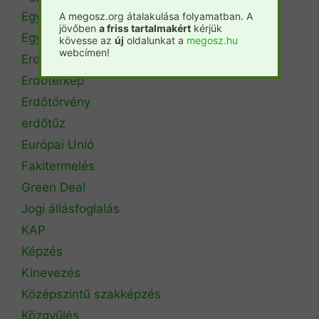
Egyetemi hírek
A megosz.org átalakulása folyamatban. A
jövőben
a friss tartalmakért
kérjük
Egyetemi szintű oktatás
kövesse az
új
oldalunkat a
megosz.hu
webcímen!
Erdészeti szakszemélyzet
Erdőtérkép
Erdőtörvény
erdőtűz
Európai Unió
Fakitermelés
Green Deal
Jogi állásfoglalás
KAP
Képzés
Kinevezés
Középszintű szakképzés
Közgyűlés