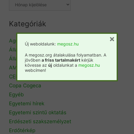
Kategóriák
×
Agrárminisztérium
Új weboldalunk:
megosz.hu
Állásbörze
A megosz.org átalakulása folyamatban. A
Álláshirdetés
jövőben
a friss tartalmakért
kérjük
kövesse az
új
oldalunkat a
megosz.hu
AM Erdőrendezési Főosztály
webcímen!
CEPF
Copa Cogeca
Egyéb
Egyetemi hírek
Egyetemi szintű oktatás
Erdészeti szakszemélyzet
Erdőtérkép