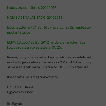
hatásvizsgálat_önálló 20120917
HATASVIZSGALAT_ERDO_20120913
Előterjesztés EMVA 26. 2007 és a 25. 2012. rendeletek
módosításához
EMVA 26.2007 és 25. 2012 rendeletek módosítása
közigazgatási egyeztetésre 10. 25.
Kérem, hogy a tervezettel kapcsolatos észrevételeiket,
módosító javaslataikat legkésõbb 2012. október 30-ig
szíveskedjenek megküldeni a MEGOSZ Titkárságára.
Köszönettel és erdészüdvözlettel:
Dr. Sárvári János
ügyvezetõ elnök
Kategória
Egyéb