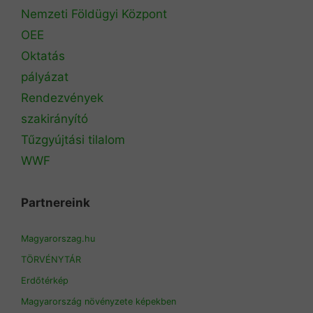
Nemzeti Földügyi Központ
OEE
Oktatás
pályázat
Rendezvények
szakirányító
Tűzgyújtási tilalom
WWF
Partnereink
Magyarorszag.hu
TÖRVÉNYTÁR
Erdőtérkép
Magyarország növényzete képekben