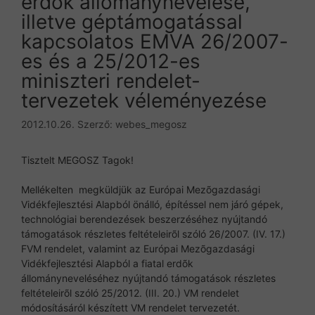
erdők állománynevelése,
illetve géptámogatással
kapcsolatos EMVA 26/2007-
es és a 25/2012-es
miniszteri rendelet-
tervezetek véleményezése
2012.10.26.
Szerző:
webes_megosz
Tisztelt MEGOSZ Tagok!
Mellékelten megküldjük az Európai Mezõgazdasági
Vidékfejlesztési Alapból önálló, építéssel nem járó gépek,
technológiai berendezések beszerzéséhez nyújtandó
támogatások részletes feltételeirõl szóló 26/2007. (IV. 17.)
FVM rendelet, valamint az Európai Mezõgazdasági
Vidékfejlesztési Alapból a fiatal erdõk
állományneveléséhez nyújtandó támogatások részletes
feltételeirõl szóló 25/2012. (III. 20.) VM rendelet
módosításáról készített VM rendelet tervezetét.