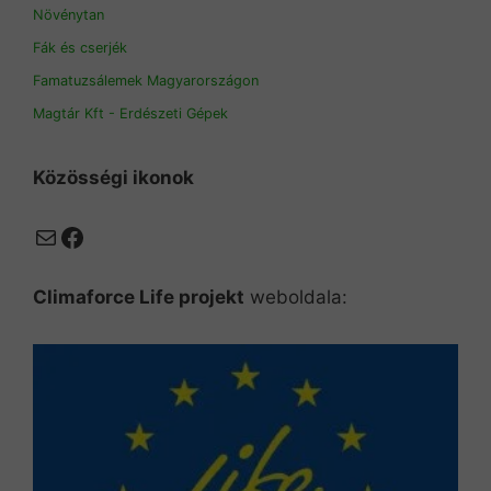
Növénytan
Fák és cserjék
Famatuzsálemek Magyarországon
Magtár Kft - Erdészeti Gépek
Közösségi ikonok
Mail
Facebook
Climaforce Life projekt
weboldala: