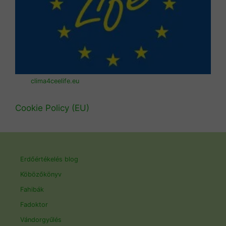
clima4ceelife.eu
Cookie Policy (EU)
Erdőértékelés blog
Köbözőkönyv
Fahibák
Fadoktor
Vándorgyűlés