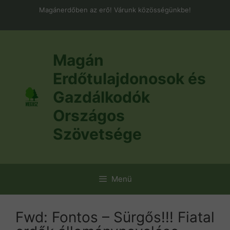
Kilépés
Magánerdőben az erő! Várunk közösségünkbe!
a
tartalomba
Magán
Erdőtulajdonosok és
Gazdálkodók
Országos
Szövetsége
Menü
Fwd: Fontos – Sürgős!!! Fiatal