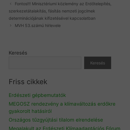
Fontos!!! Minisztériumi közlemény az Erdőtelepítés,
szerkezetátalakítás, fásítás nemzeti jogcímek
determinációjának kifizetésével kapcsolatban
MVH 53.számú hírlevele
Keresés
Keresés
Friss cikkek
Erdészeti gépbemutatók
MEGOSZ rendezvény a klímaváltozás erdőkre
gyakorolt hatásiról
Országos tűzgyújtási tilalom elrendelése
Megalakult az Erdészeti Klímaadaptációs Fórum