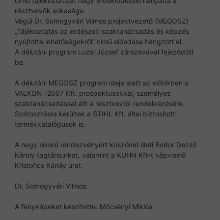
című tájékoztatóját nagy érdeklődéssel hallgatta a
résztvevők sokasága.
Végül Dr. Somogyvári Vilmos projektvezető (MEGOSZ)
„Tájékoztatás az erdészeti szaktanácsadás és képzés
nyújtotta lehetőségekről” című előadása hangzott el.
A délutáni program Luzsi József zárszavával fejeződött
be.
A délutáni MEGOSZ program ideje alatt az előtérben a
VALKON -2007 Kft. prospektusokkal, személyes
szaktanácsadással állt a résztvevők rendelkezésére.
Szétosztásra kerültek a STIHL Kft. által biztosított
termékkatalógusok is.
A nagy sikerű rendezvényért köszönet illeti Bodor Dezső
Károly tagtársunkat, valamint a KUHN Kft-t képviselő
Kristofics Károly urat.
Dr. Somogyvári Vilmos
A fényképeket készítette: Mőcsényi Miklós