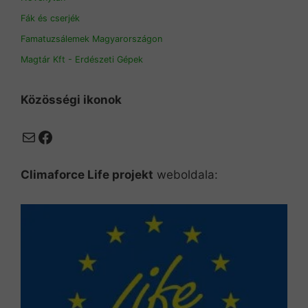
Fák és cserjék
Famatuzsálemek Magyarországon
Magtár Kft - Erdészeti Gépek
Közösségi ikonok
Mail
Facebook
Climaforce Life projekt
weboldala: