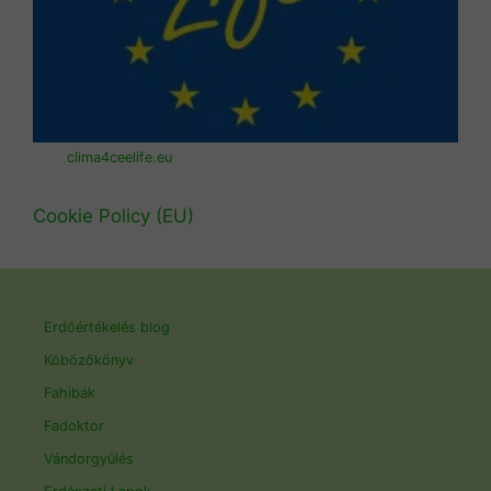
clima4ceelife.eu
Cookie Policy (EU)
Erdőértékelés blog
Köbözőkönyv
Fahibák
Fadoktor
Vándorgyűlés