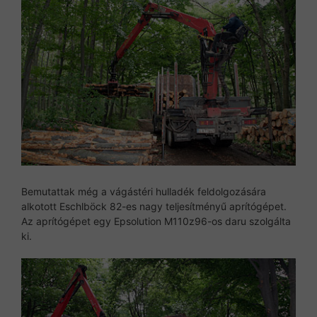
Bemutattak még a vágástéri hulladék feldolgozására
alkotott Eschlböck 82-es nagy teljesítményű aprítógépet.
Az aprítógépet egy Epsolution M110z96-os daru szolgálta
ki.