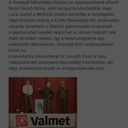
A Szentgáli Művelődési Házban az egybegyűlteket először
Bodor Dezső Károly, mint házigazda köszöntötte, majd
Luzsi József a MEGOSZ elnöke üdvözölte a vendégeket,
végül Kristofics Károly a KUHN Rakodógép Kft. értékesítési
vezetője ismertette a délelőtti gépbemutató programját.
A gépbemutató eredeti helyszínét az erősen felázott talaj
miatt fel kellett cserélni. Így a terepi programra egy
széldöntött állományban, Szentgál 62/C erdőrészletben
került sor.
A bemutatóra érkezetteket Dr. Horváth Zsolt (a helyi
választókerület parlamenti képviselője) köszöntötte, aki
nagy érdeklődést tanúsít az erdőgazdálkodás iránt.