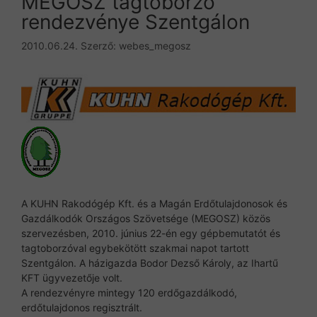
MEGOSZ tagtoborzó
rendezvénye Szentgálon
2010.06.24.
Szerző:
webes_megosz
A KUHN Rakodógép Kft. és a Magán Erdőtulajdonosok és
Gazdálkodók Országos Szövetsége (MEGOSZ) közös
szervezésben, 2010. június 22-én egy gépbemutatót és
tagtoborzóval egybekötött szakmai napot tartott
Szentgálon. A házigazda Bodor Dezső Károly, az Ihartű
KFT ügyvezetője volt.
A rendezvényre mintegy 120 erdőgazdálkodó,
erdőtulajdonos regisztrált.