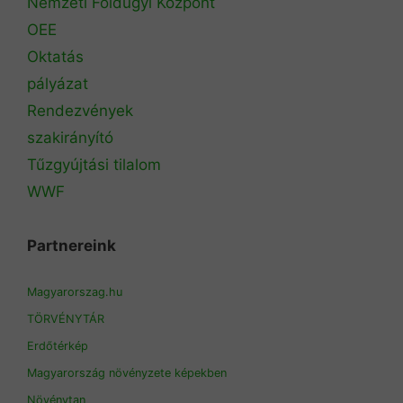
Nemzeti Földügyi Központ
OEE
Oktatás
pályázat
Rendezvények
szakirányító
Tűzgyújtási tilalom
WWF
Partnereink
Magyarorszag.hu
TÖRVÉNYTÁR
Erdőtérkép
Magyarország növényzete képekben
Növénytan