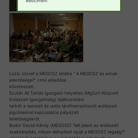
webcímen!
Luzsi József a MEGOSZ elnöke ” A MEGOSZ és annak
jelentősége?” című előadása
következett.
Ezután Ali Tamás igazgató-helyettes (MgSzH Központ
Erdészeti Igazgatóság) tájékoztatást
tartott a nemzeti és uniós társfinanszírozott erdészeti
jogcímekkel kapcsolatos pályázati
lehetőségekről.
Bodor Dezső Károly (MEGOSZ) ”Mit jelent az erdészeti
szakirányítás, milyen előnyöket nyújt a MEGOSZ tagság?”