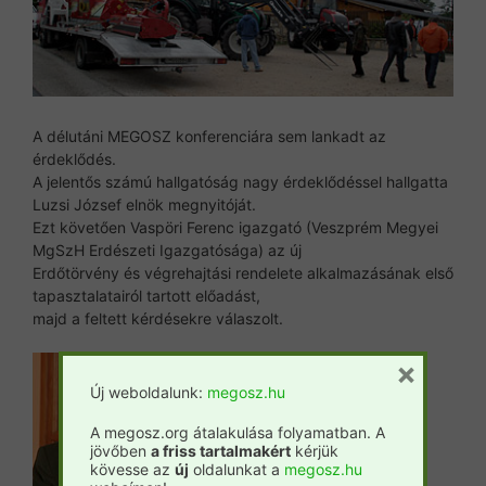
A délutáni MEGOSZ konferenciára sem lankadt az
érdeklődés.
A jelentős számú hallgatóság nagy érdeklődéssel hallgatta
Luzsi József elnök megnyitóját.
Ezt követően Vaspöri Ferenc igazgató (Veszprém Megyei
MgSzH Erdészeti Igazgatósága) az új
Erdőtörvény és végrehajtási rendelete alkalmazásának első
tapasztalatairól tartott előadást,
majd a feltett kérdésekre válaszolt.
×
Új weboldalunk:
megosz.hu
A megosz.org átalakulása folyamatban. A
jövőben
a friss tartalmakért
kérjük
kövesse az
új
oldalunkat a
megosz.hu