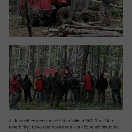
A kitermelt és készletezett fát a Valmet 860.3-as 14 to
teherbírású forwarder közelítette ki a közbenső rakodóra.