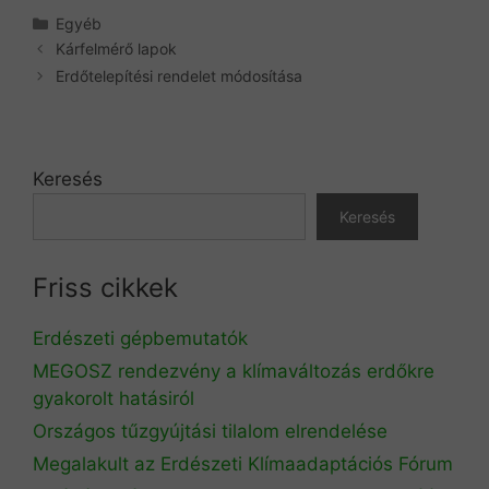
Kategória
Egyéb
Kárfelmérő lapok
Erdőtelepítési rendelet módosítása
Keresés
Keresés
Friss cikkek
Erdészeti gépbemutatók
MEGOSZ rendezvény a klímaváltozás erdőkre
gyakorolt hatásiról
Országos tűzgyújtási tilalom elrendelése
Megalakult az Erdészeti Klímaadaptációs Fórum