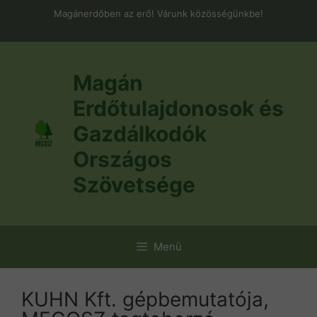
Kilépés
Magánerdőben az erő! Várunk közösségünkbe!
a
tartalomba
Magán
Erdőtulajdonosok és
Gazdálkodók
Országos
Szövetsége
Menü
KUHN Kft. gépbemutatója,