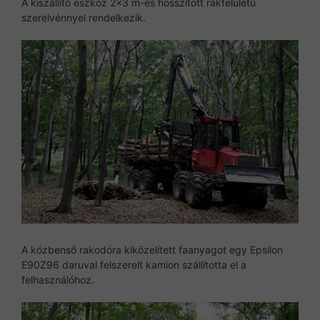
A kiszállító eszköz 2×3 m-es hosszított rakfelületű
szerelvénnyel rendelkezik.
A közbenső rakodóra kiközelített faanyagot egy Epsilon
E90Z96 daruval felszerelt kamion szállította el a
felhasználóhoz.