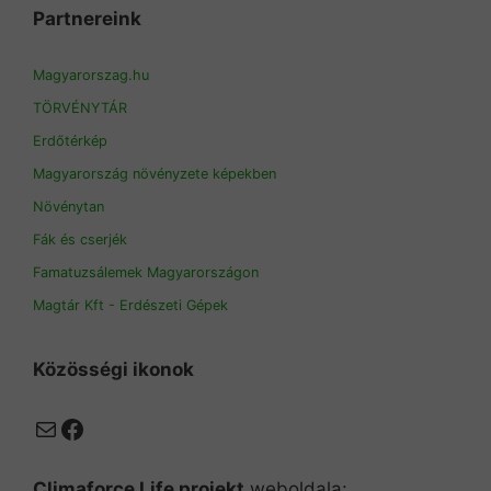
Partnereink
Magyarorszag.hu
TÖRVÉNYTÁR
Erdőtérkép
Magyarország növényzete képekben
Növénytan
Fák és cserjék
Famatuzsálemek Magyarországon
Magtár Kft - Erdészeti Gépek
Közösségi ikonok
Mail
Facebook
Climaforce Life projekt
weboldala: