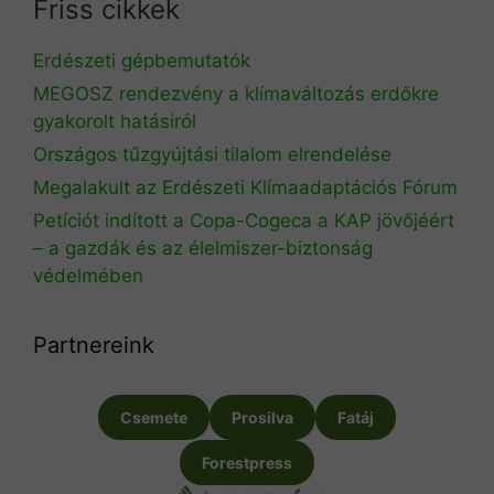
Friss cikkek
Erdészeti gépbemutatók
MEGOSZ rendezvény a klímaváltozás erdőkre
gyakorolt hatásiról
Országos tűzgyújtási tilalom elrendelése
Megalakult az Erdészeti Klímaadaptációs Fórum
Petíciót indított a Copa-Cogeca a KAP jövőjéért
– a gazdák és az élelmiszer-biztonság
védelmében
Partnereink
Csemete
Prosilva
Fatáj
Forestpress