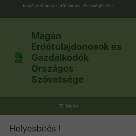
Kilépés
Magánerdőben az erő! Várunk közösségünkbe!
a
tartalomba
Magán
Erdőtulajdonosok és
Gazdálkodók
Országos
Szövetsége
Menü
Helyesbítés !