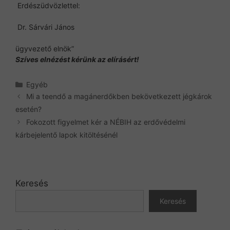
Erdészüdvözlettel:
Dr. Sárvári János
ügyvezető elnök”
Szíves elnézést kérünk az elírásért!
Kategória
Egyéb
Mi a teendő a magánerdőkben bekövetkezett jégkárok
esetén?
Fokozott figyelmet kér a NÉBIH az erdővédelmi
kárbejelentő lapok kitöltésénél
Keresés
Keresés