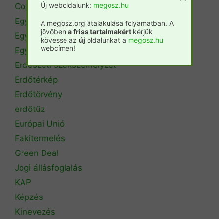
Új weboldalunk:
megosz.hu
Copa Cogeca
Egyéb
A megosz.org átalakulása folyamatban. A
jövőben
a friss tartalmakért
kérjük
Egyetemi hírek
kövesse az
új
oldalunkat a
megosz.hu
webcímen!
Egyetemi szintű oktatás
Erdészeti szakszemélyzet
Erdőtérkép
Erdőtörvény
erdőtűz
Európai Unió
Fakitermelés
Green Deal
Jogi állásfoglalás
KAP
Képzés
Kinevezés