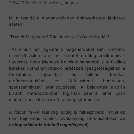
2014.12.15.
Szerző:
webes_megosz
Mi a teendő a magánerdőkben bekövetkezett jégkárok
esetén?
Tisztelt Magánerdő Tulajdonosok és Gazdálkodók!
Az elmúlt hét jégkárai a magánerdőket sem kímélték,
ezért felhívjuk a károsítással érintett erdők gazdálkodóinak
figyelmét, hogy jelentsék be minél hamarabb a területileg
illetékes kormányhivatalok erdészeti igazgatóságainak a
területükön tapasztalt és felmért károkat
erdőrészletenként és fafajonkénti bontásban,
szakszemélyzeti ellenjegyzéssel. A bejelentés alapján
kiadott határozatokban foglaltak szerint lehet csak
megkezdeni a károsodott faanyag kitermelését.
A földön fekvő faanyag addig is felkészíthető, mivel ez
nem bejelentés köteles tevékenység (természetesen
az
erdőgazdálkodó írásbeli engedélyével
).