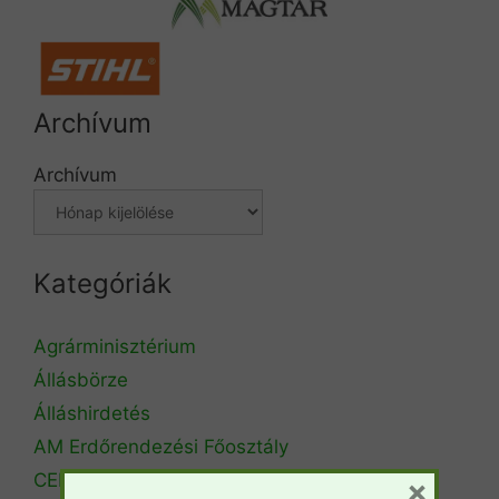
Archívum
Archívum
Kategóriák
Agrárminisztérium
Állásbörze
Álláshirdetés
AM Erdőrendezési Főosztály
CEPF
×