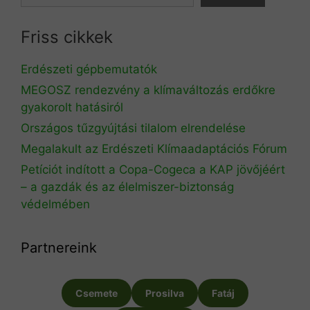
Friss cikkek
Erdészeti gépbemutatók
MEGOSZ rendezvény a klímaváltozás erdőkre
gyakorolt hatásiról
Országos tűzgyújtási tilalom elrendelése
Megalakult az Erdészeti Klímaadaptációs Fórum
Petíciót indított a Copa-Cogeca a KAP jövőjéért
– a gazdák és az élelmiszer-biztonság
védelmében
Partnereink
Csemete
Prosilva
Fatáj