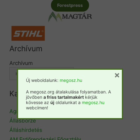
Forestpress
Archívum
Archívum
×
Új weboldalunk:
megosz.hu
Kategóriák
A megosz.org átalakulása folyamatban. A
jövőben
a friss tartalmakért
kérjük
kövesse az
új
oldalunkat a
megosz.hu
webcímen!
Agrárminisztérium
Állásbörze
Álláshirdetés
AM Erdőrendezési Főosztály