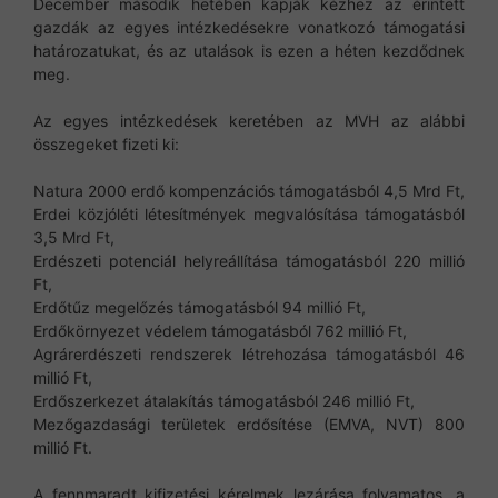
December második hetében kapják kézhez az érintett
gazdák az egyes intézkedésekre vonatkozó támogatási
határozatukat, és az utalások is ezen a héten kezdődnek
meg.
Az egyes intézkedések keretében az MVH az alábbi
összegeket fizeti ki:
Natura 2000 erdő kompenzációs támogatásból 4,5 Mrd Ft,
Erdei közjóléti létesítmények megvalósítása támogatásból
3,5 Mrd Ft,
Erdészeti potenciál helyreállítása támogatásból 220 millió
Ft,
Erdőtűz megelőzés támogatásból 94 millió Ft,
Erdőkörnyezet védelem támogatásból 762 millió Ft,
Agrárerdészeti rendszerek létrehozása támogatásból 46
millió Ft,
Erdőszerkezet átalakítás támogatásból 246 millió Ft,
Mezőgazdasági területek erdősítése (EMVA, NVT) 800
millió Ft.
A fennmaradt kifizetési kérelmek lezárása folyamatos, a