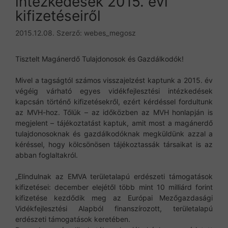
intézkedések 2015. évi
kifizetéseiről
2015.12.08.
Szerző:
webes_megosz
Tisztelt Magánerdő Tulajdonosok és Gazdálkodók!
Mivel a tagságtól számos visszajelzést kaptunk a 2015. év
végéig várható egyes vidékfejlesztési intézkedések
kapcsán történő kifizetésekről, ezért kérdéssel fordultunk
az MVH-hoz. Tőlük – az időközben az MVH honlapján is
megjelent – tájékoztatást kaptuk, amit most a magánerdő
tulajdonosoknak és gazdálkodóknak megküldünk azzal a
kéréssel, hogy kölcsönösen tájékoztassák társaikat is az
abban foglaltakról.
„Elindulnak az EMVA területalapú erdészeti támogatások
kifizetései: december elejétől több mint 10 milliárd forint
kifizetése kezdődik meg az Európai Mezőgazdasági
Vidékfejlesztési Alapból finanszírozott, területalapú
erdészeti támogatások keretében.