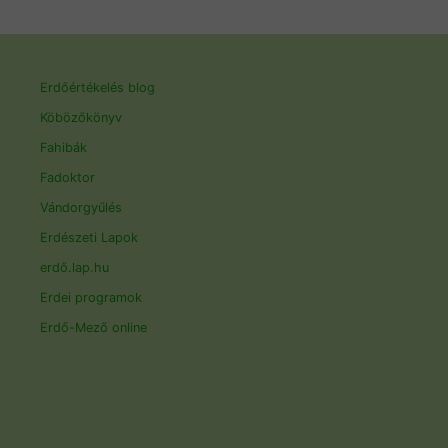
Erdőértékelés blog
Köbözőkönyv
Fahibák
Fadoktor
Vándorgyűlés
Erdészeti Lapok
erdő.lap.hu
Erdei programok
Erdő-Mező online