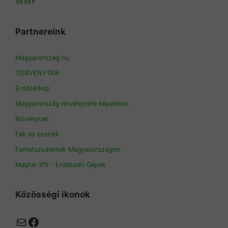
WWF
Partnereink
Magyarorszag.hu
TÖRVÉNYTÁR
Erdőtérkép
Magyarország növényzete képekben
Növénytan
Fák és cserjék
Famatuzsálemek Magyarországon
Magtár Kft - Erdészeti Gépek
Közösségi ikonok
Mail
Facebook