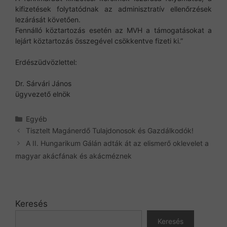
kifizetések folytatódnak az adminisztratív ellenőrzések
lezárását követően.
Fennálló köztartozás esetén az MVH a támogatásokat a
lejárt köztartozás összegével csökkentve fizeti ki.”
Erdészüdvözlettel:
Dr. Sárvári János
ügyvezető elnök
Kategória
Egyéb
Tisztelt Magánerdő Tulajdonosok és Gazdálkodók!
A II. Hungarikum Gálán adták át az elismerő oklevelet a
magyar akácfának és akácméznek
Keresés
Keresés