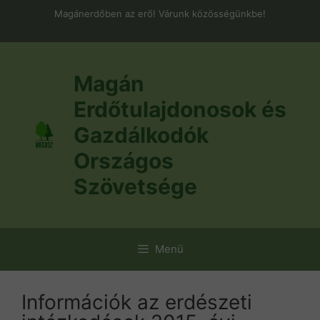
Kilépés
Magánerdőben az erő! Várunk közösségünkbe!
a
tartalomba
Magán
Erdőtulajdonosok és
Gazdálkodók
Országos
Szövetsége
Menü
Információk az erdészeti