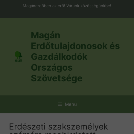
Kilépés
Magánerdőben az erő! Várunk közösségünkbe!
a
tartalomba
Magán
Erdőtulajdonosok és
Gazdálkodók
Országos
Szövetsége
Menü
Erdészeti szakszemélyek