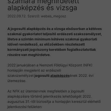
számára meghirdetett
alapképzés és vizsga
2022.09.12.
Szerző:
webes_megosz
A jogosulti alapképzés és a vizsga elsősorban a kétéves
szakmai gyakorlatot teljesítő erdészeti szakszemélyzet,
illetve a szintén minimum kétéves szakmai gyakorlati
idővel rendelkező, az előzőekben részletezett
kormányzati jogviszony keretében foglalkoztatottak
részére van meghirdetve.
2022 januárjában a Nemzeti Földügyi Központ (NFK)
honlapján megjelent az erdészeti
szakszemélyzet
jogosulti
alapképzés
ének 2022. évi
ütemezése.
Az NFK az ütemtervnek megfelelően a jogosulti
alapképzésre történő jelentkezés lehetőségét 2022.
augusztus 31.-től biztosítja a honlapján keresztül elérhető
jelentkezési felületen: