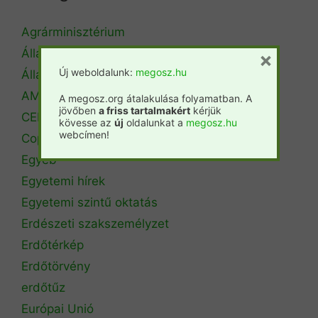
Agrárminisztérium
Állásbörze
×
Új weboldalunk:
megosz.hu
Álláshirdetés
AM Erdőrendezési Főosztály
A megosz.org átalakulása folyamatban. A
jövőben
a friss tartalmakért
kérjük
CEPF
kövesse az
új
oldalunkat a
megosz.hu
webcímen!
Copa Cogeca
Egyéb
Egyetemi hírek
Egyetemi szintű oktatás
Erdészeti szakszemélyzet
Erdőtérkép
Erdőtörvény
erdőtűz
Európai Unió