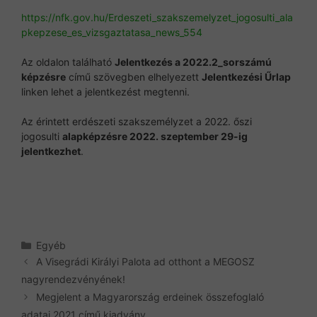
https://nfk.gov.hu/Erdeszeti_szakszemelyzet_jogosulti_ala
pkepzese_es_vizsgaztatasa_news_554
Az oldalon található
Jelentkezés a 2022.2_sorszámú
képzésre
című szövegben elhelyezett
Jelentkezési Űrlap
linken lehet a jelentkezést megtenni.
Az érintett erdészeti szakszemélyzet a 2022. őszi
jogosulti
alapképzésre 2022. szeptember 29-ig
jelentkezhet
.
Kategória
Egyéb
A Visegrádi Királyi Palota ad otthont a MEGOSZ
nagyrendezvényének!
Megjelent a Magyarország erdeinek összefoglaló
adatai 2021 című kiadvány.