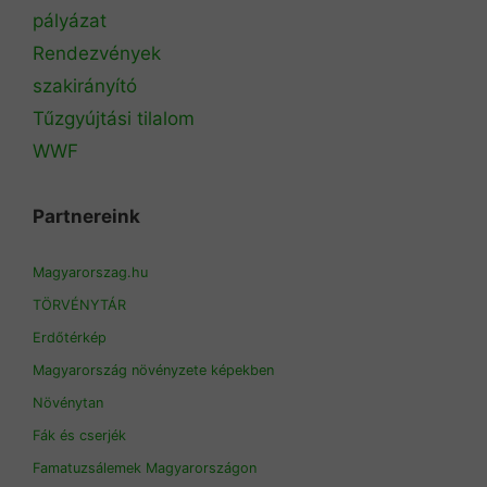
pályázat
Rendezvények
szakirányító
Tűzgyújtási tilalom
WWF
Partnereink
Magyarorszag.hu
TÖRVÉNYTÁR
Erdőtérkép
Magyarország növényzete képekben
Növénytan
Fák és cserjék
Famatuzsálemek Magyarországon