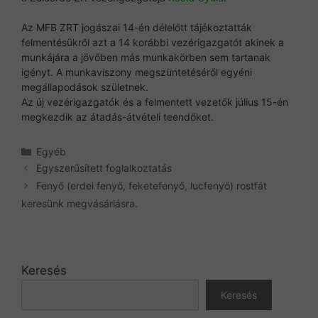
Az MFB ZRT jogászai 14-én délelőtt tájékoztatták
felmentésükről azt a 14 korábbi vezérigazgatót akinek a
munkájára a jövőben más munkakörben sem tartanak
igényt. A munkaviszony megszüntetéséről egyéni
megállapodások születnek.
Az új vezérigazgatók és a felmentett vezetők július 15-én
megkezdik az átadás-átvételi teendőket.
Kategória
Egyéb
Egyszerűsített foglalkoztatás
Fenyő (erdei fenyő, feketefenyő, lucfenyő) rostfát
keresünk megvásárlásra.
Keresés
Keresés