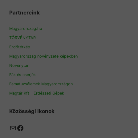
Partnereink
Magyarorszag.hu
TÖRVÉNYTÁR
Erdőtérkép
Magyarország növényzete képekben
Növénytan
Fák és cserjék
Famatuzsálemek Magyarországon
Magtár Kft - Erdészeti Gépek
Közösségi ikonok
Mail
Facebook