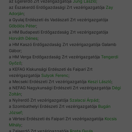
az Egererdő Zrt vezérigazgatója
Jung László;
az Északerdő Erdőgazdasági Zrt vezérigazgatója
Zay
Adorján
;
a Gyulaj Erdészeti és Vadászati Zrt vezérigazgatója
Gőbölös Péter
;
a HM Budapesti Erdőgazdaság Zrt vezérigazgatója
Horváth Dénes
;
a HM Kaszó Erdőgazdaság Zrt vezérigazgatója Galamb
Gábor;
a HM Verga Erdőgazdaság Zrt vezérigazgatója
Tengerdi
Győző
;
a KEFAG Kiskunsági Erdészeti és Faipari Zrt
vezérigazgatója
Sulyok Ferenc
;
a Mecseki Erdészeti Zrt vezérigazgatója
Keszi László
;
a NEFAG Nagykunsági Erdészeti Zrt vezérigazgatója
Dégi
Zoltán
;
a Nyírerdő Zrt vezérigazgatója
Szalacsi Árpád
;
a Szombathelyi Erdészeti Zrt vezérigazgatója
Bugán
József;
a Vértesi Erdészeti és Faipari Zrt vezérigazgatója
Kocsis
Mihály
;
a Zalaerdő Zrt vezérigazgatója
Rosta Gyula
.