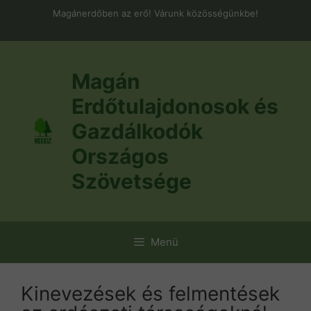
Kilépés
Magánerdőben az erő! Várunk közösségünkbe!
a
tartalomba
Magán
Erdőtulajdonosok és
Gazdálkodók
Országos
Szövetsége
Menü
Kinevezések és felmentések