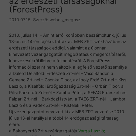
az erdészeti társaságoknál
(ForestPress)
2010.07.15.
Szerző:
webes_megosz
2010. július 14. – Amint arról korábban beszámoltunk, július
13-án és 14-én tájékoztatták az MFB ZRT székházában az
erdészeti társaságok eddigi, valamint az újonnan
kinevezett vezérigazgatóit megbízatásuk megerősítéséről,
kinevezésükről illetve a felmentésről. A ForestPress
információi szerint nem változik a legfelső vezető személye
a Dalerd Délalföldi Erdészeti Zrt-nél – Vass Sándor, a
Gemenc Zrt-nél – Csonka Tibor, az Ipoly Erdő Zrt-nél – Kiss
László, a Kisalföldi Erdőgazdaság Zrt-nél – Orbán Tibor, a
Pilisi Parkerdő Zrt-nél – Zambó Péter, a SEFAG Erdészeti és
Faipari Zrt-nél – Barkóczi István, a TAEG ZRT-nél – Jámbor
László és a Vadex Zrt-nél – Kisteleki Péter.
Új vezérigazgatót nevezett ki az MFB ZRT vezetése 2010.
július 13-ai hatállyal a többi 14 erdőgazdasági társaság
élére:
a Bakonyerdő Zrt vezérigazgatója
Varga László;