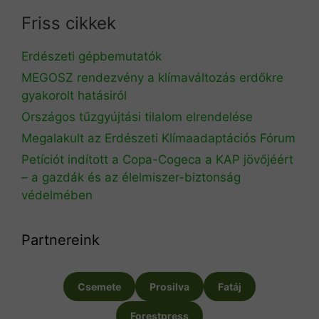
Friss cikkek
Erdészeti gépbemutatók
MEGOSZ rendezvény a klímaváltozás erdőkre
gyakorolt hatásiról
Országos tűzgyújtási tilalom elrendelése
Megalakult az Erdészeti Klímaadaptációs Fórum
Petíciót indított a Copa-Cogeca a KAP jövőjéért
– a gazdák és az élelmiszer-biztonság
védelmében
Partnereink
Csemete
Prosilva
Fatáj
Forestpress