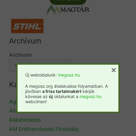
Archívum
Archívum
×
Új weboldalunk:
megosz.hu
Kategóriák
A megosz.org átalakulása folyamatban. A
jövőben
a friss tartalmakért
kérjük
kövesse az
új
oldalunkat a
megosz.hu
Agrárminisztérium
webcímen!
Állásbörze
Álláshirdetés
AM Erdőrendezési Főosztály