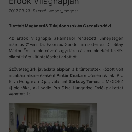
Erdők Világnapján
2017.03.23.
Szerző:
webes_megosz
Tisztelt Magánerdő Tulajdonosok és Gazdálkodók!
Az Erdők Világnapja alkalmából rendezett ünnepségen
március 21-én, Dr. Fazekas Sándor miniszter és Dr. Bitay
Márton Örs, a földművelésügyi tárca állami földekért felelős
államtitkára kitüntetéseket adott át.
Szövetségünk javaslata alapján a kitüntetettek között volt
munkája elismeréseként
Pintér Csaba
erdőmérnök, aki Pro
Silva Hungariae Díjat, valamint
Sárközy Tamás
, a MEGOSZ
új alelnöke, aki pedig Pro Silva Hungariae Emlékplakettet
vehetett át.