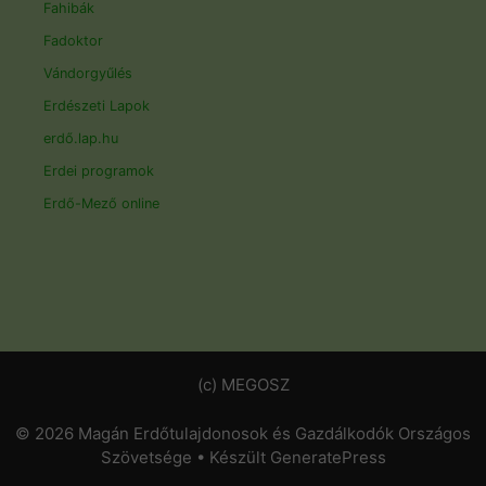
Fahibák
Fadoktor
Vándorgyűlés
Erdészeti Lapok
erdő.lap.hu
Erdei programok
Erdő-Mező online
(c) MEGOSZ
© 2026 Magán Erdőtulajdonosok és Gazdálkodók Országos
Szövetsége
• Készült
GeneratePress