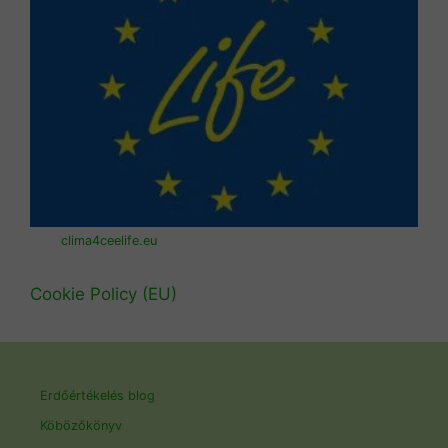
clima4ceelife.eu
Cookie Policy (EU)
Erdőértékelés blog
Köbözőkönyv