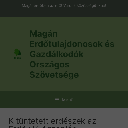
Kilépés
Magánerdőben az erő! Várunk közösségünkbe!
a
tartalomba
Magán
Erdőtulajdonosok és
Gazdálkodók
Országos
Szövetsége
Menü
Kitüntetett erdészek az