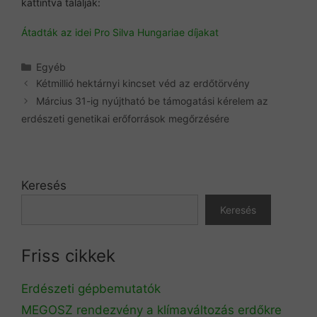
kattintva találják:
Átadták az idei Pro Silva Hungariae díjakat
Kategória
Egyéb
Kétmillió hektárnyi kincset véd az erdőtörvény
Március 31-ig nyújtható be támogatási kérelem az
erdészeti genetikai erőforrások megőrzésére
Keresés
Keresés
Friss cikkek
Erdészeti gépbemutatók
MEGOSZ rendezvény a klímaváltozás erdőkre