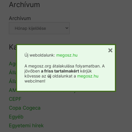
Archívum
Archívum
Kategóriák
×
Új weboldalunk:
megosz.hu
Agrárminisztérium
A megosz.org átalakulása folyamatban. A
jövőben
a friss tartalmakért
kérjük
Állásbörze
kövesse az
új
oldalunkat a
megosz.hu
Álláshirdetés
webcímen!
AM Erdőrendezési Főosztály
CEPF
Copa Cogeca
Egyéb
Egyetemi hírek