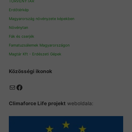
TÖRVÉNYTÁR
Erdőtérkép
Magyarország növényzete képekben
Növénytan
Fák és cserjék
Famatuzsálemek Magyarországon
Magtár Kft - Erdészeti Gépek
Közösségi ikonok
Mail
Facebook
Climaforce Life projekt
weboldala: