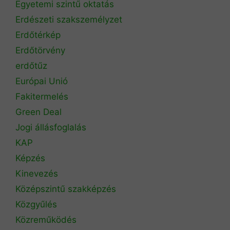
Egyetemi szintű oktatás
Erdészeti szakszemélyzet
Erdőtérkép
Erdőtörvény
erdőtűz
Európai Unió
Fakitermelés
Green Deal
Jogi állásfoglalás
KAP
Képzés
Kinevezés
Középszintű szakképzés
Közgyűlés
Közreműködés