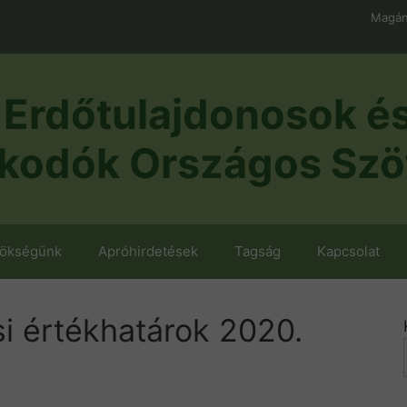
Magán
Erdőtulajdonosok é
kodók Országos Szö
nökségünk
Apróhirdetések
Tagság
Kapcsolat
i értékhatárok 2020.