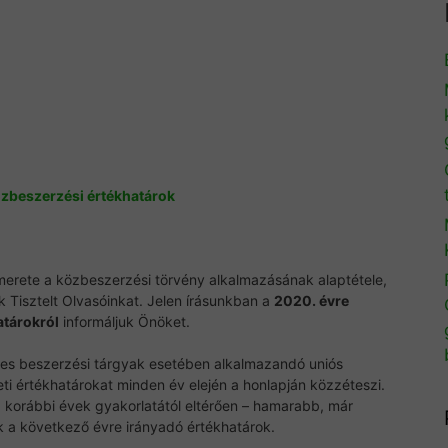
közbeszerzési értékhatárok
merete a közbeszerzési törvény alkalmazásának alaptétele,
k Tisztelt Olvasóinkat. Jelen írásunkban a
2020. évre
atárokról
informáljuk Önöket.
es beszerzési tárgyak esetében alkalmazandó uniós
ti értékhatárokat minden év elején a honlapján közzéteszi.
 a korábbi évek gyakorlatától eltérően – hamarabb, már
a következő évre irányadó értékhatárok.