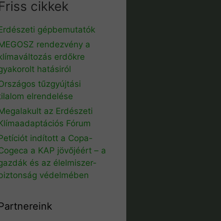
Friss cikkek
Erdészeti gépbemutatók
MEGOSZ rendezvény a
klímaváltozás erdőkre
gyakorolt hatásiról
Országos tűzgyújtási
tilalom elrendelése
Megalakult az Erdészeti
Klímaadaptációs Fórum
Petíciót indított a Copa-
Cogeca a KAP jövőjéért – a
gazdák és az élelmiszer-
biztonság védelmében
Partnereink