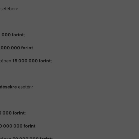
setében
:
 000 forint
;
 000 000
forint
.
tében
15 000 000 forint
;
ődésekre
esetén
:
 000 forint
;
0 000 000 forint
;
tében
50 000 000 forint
;