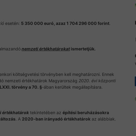
zió
esetén:
5 350 000 euró, azaz 1 704 296 000 forint
.
almazandó
nemzeti értékhatárokat
ismertetjük.
enkori költségvetési törvényben kell meghatározni. Ennek
adó nemzeti értékhatárok Magyarország
2020. évi központi
LXXI. törvény a 70. §
-ában kerültek megállapításra.
i értékhatárok
tekintetében az
építési beruházásokra
változás
. A
2020-ban irányadó értékhatárok
az alábbiak.