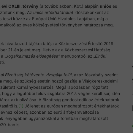
 évi CXLIII. törvény
(a továbbiakban: Kbt.) alapján
uniós
és
ztetünk meg. Az
uniós értékhatárokat
időszakonként az
és teszi közzé az Európai Unió Hivatalos Lapjában, míg a
ogalkotó az éves költségvetési törvényben határozza meg.
k hivatkozott tájékoztatója a Közbeszerzési Értesítő 2019.
er 21-én jelent meg, illetve az a Közbeszerzési Hatóság
a „
Jogalkalmazás elősegítése”
menüpontból
az „Elnöki
tő.
ai Bizottság kétévente vizsgálja felül
, azaz főszabály szerint
ja meg, és szükség esetén hozzáigazítja a Világkereskedelmi
született Kormánybeszerzési Megállapodásban rögzített
, hogy a legutóbbi felülvizsgálatra 2017. végén került sor, idén
tárok aktualizálása. A Bizottság gondoskodik az értékhatárok
ásáról is.
[1]
Jóllehet az euróban meghatározott értékhatárok
 évhez képest, azonban az euró árfolyamváltozása
ek lényegében ugyanazokkal a forintban meghatározott
20-ban is.