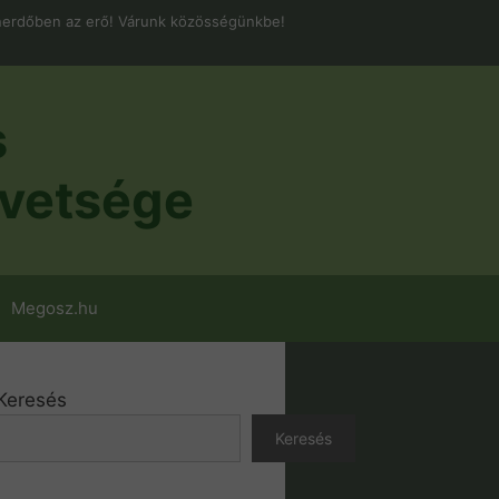
erdőben az erő! Várunk közösségünkbe!
s
vetsége
Megosz.hu
Keresés
Keresés