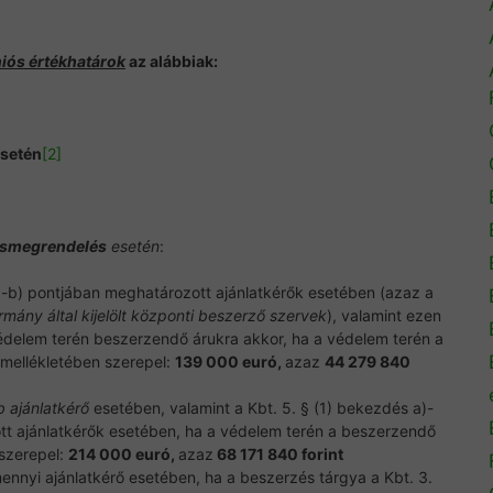
iós értékhatárok
az alábbiak:
esetén
[2]
ásmegrendelés
esetén
:
a)-b) pontjában meghatározott ajánlatkérők esetében (azaz a
rmány által kijelölt központi beszerző szervek
), valamint ezen
édelem terén beszerzendő árukra akkor, ha a védelem terén a
 mellékletében szerepel:
139 000 euró,
azaz
44 279 840
 ajánlatkérő
esetében, valamint a Kbt. 5. § (1) bekezdés a)-
t ajánlatkérők esetében, ha a védelem terén a beszerzendő
 szerepel:
214 000 euró,
azaz
68 171 840 forint
amennyi ajánlatkérő esetében, ha a beszerzés tárgya a Kbt. 3.