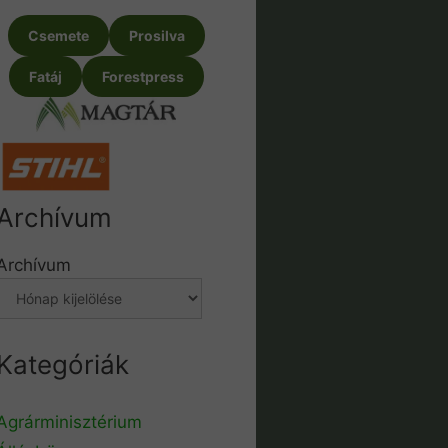
Csemete
Prosilva
Fatáj
Forestpress
Archívum
Archívum
Kategóriák
Agrárminisztérium