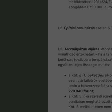
mellékletében (2014/24/EU
szolgáltatás
750 000 euró
I.2.
Építési beruházás
esetén
5 
I.3.
Tervpályázati eljárás
lefolyt
vonatkozó értékhatárt – ha a te
kerül sor; továbbá a tervpályázat
együttes teljes összege esetén:
a Kbt.
§ (1) bekezdés a)-
ezen ajánlatkérők esetébe
terén a beszerzendő áru a
279 840 forint
;
a Kbt. 5. §-a szerinti
egyéb
pontjában meghatározott a
Kbt. 2. mellékletében nem