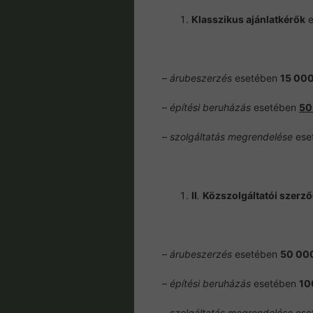
Klasszikus ajánlatkérők
e
–
árubeszerzés
esetében
15 000
–
építési beruházás
esetében
50
–
szolgáltatás megrendelése
ese
II
.
Közszolgáltatói szerz
–
árubeszerzés
esetében
50 000
–
építési beruházás
esetében
10
–
szolgáltatás megrendelése
ese