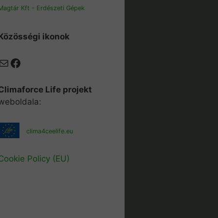
Magtár Kft - Erdészeti Gépek
Közösségi ikonok
Mail
Facebook
Climaforce Life projekt
weboldala:
clima4ceelife.eu
Cookie Policy (EU)