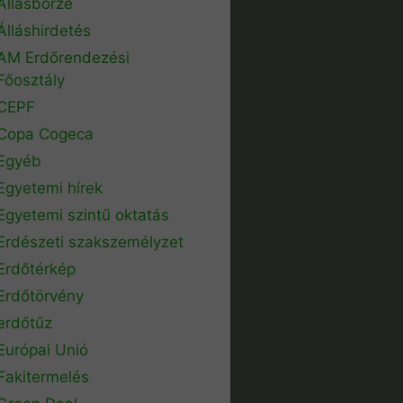
Állásbörze
Álláshirdetés
AM Erdőrendezési
Főosztály
CEPF
Copa Cogeca
Egyéb
Egyetemi hírek
Egyetemi szintű oktatás
Erdészeti szakszemélyzet
Erdőtérkép
Erdőtörvény
erdőtűz
Európai Unió
Fakitermelés