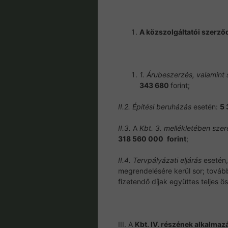
A közszolgáltatói szerző
1. Árubeszerzés, valamint
343 680
forint;
II.2. Építési beruházás
esetén:
5 
II.3.
A
Kbt. 3. mellékletében szer
318 560 000
forint
;
II.4. Tervpályázati eljárás
esetén,
megrendelésére kerül sor; tovább
fizetendő díjak együttes teljes 
III. A
Kbt. IV. részének alkalmaz