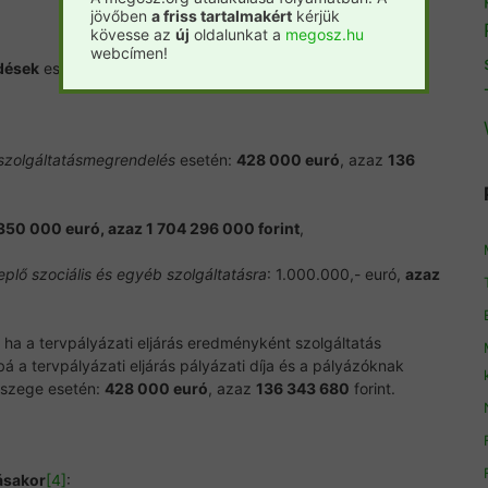
jövőben
a friss tartalmakért
kérjük
kövesse az
új
oldalunkat a
megosz.hu
webcímen!
dések
esetén irányadó uniós értékhatár
[3]
:
 szolgáltatásmegrendelés
esetén:
428 000 euró
, azaz
136
350 000 euró, azaz 1 704 296 000 forint
,
eplő szociális és egyéb szolgáltatásra
: 1.000.000,- euró,
azaz
 ha a tervpályázati eljárás eredményként szolgáltatás
á a tervpályázati eljárás pályázati díja és a pályázóknak
összege esetén:
428 000 euró
, azaz
136 343 680
forint.
ásakor
[4]
: