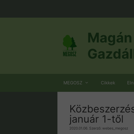
Kilépés
a
tartalomba
Magán 
Gazdál
MEGOSZ
Cikkek
El
Közbeszerzés
január 1-től
2020.01.06.
Szerző:
webes_megosz