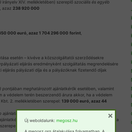
 irányelv XIV. mellékletében) szereplő
szociális
és egyéb
, azaz
238 920 000
350 000 euró, azaz 1 704 296 000
forint
,
atása esetén – kivéve a közszolgáltatói szerződésekre
rvpályázati eljárás eredményként szolgáltatás megrendelésére
i eljárás pályázati díja és a pályázóknak fizetendő díjak
b) pontjában meghatározott ajánlatkérők
esetében, valamint
n a védelem terén beszerzendő árura akkor, ha a védelem
 Kbt. 2. mellékletében szerepel:
139 000 euró, azaz 44
×
 ajánlatkérő
esetében, valamint az 5. § (1) bekezdés a)-b)
jánlatkérők esetében, ha a védelem terén beszerzendő áru a
Új weboldalunk:
megosz.hu
 szerepel:
214 000 euró,
azaz
68 171 840 forint
A megosz.org átalakulása folyamatban. A