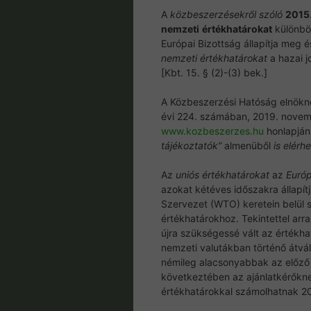
A
közbeszerzésekről szóló
2015.
nemzeti
értékhatárokat
különbö
Európai Bizottság állapítja meg 
nemzeti értékhatárokat
a hazai j
[Kbt. 15. § (2)-(3) bek.]
A Közbeszerzési Hatóság elnökne
évi 224. számában, 2019. novemb
www.kozbeszerzes.hu
honlapján 
tájékoztatók”
almenüből
is elérhe
Az
uniós értékhatárokat
az
Európ
azokat kétéves időszakra állapít
Szervezet (WTO) keretein belül 
értékhatárokhoz. Tekintettel arra
újra szükségessé vált az értékha
nemzeti valutákban történő átvált
némileg alacsonyabbak az előző
következtében az ajánlatkérőkn
értékhatárokkal számolhatnak 20