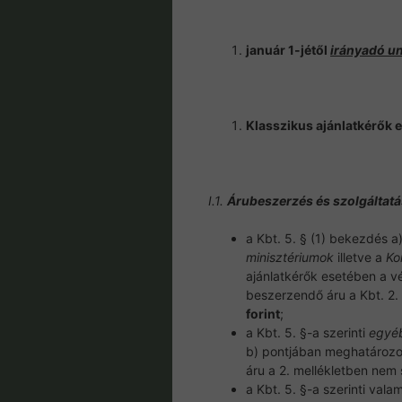
január 1-jétől
irányadó
un
Klasszikus ajánlatkérők 
I.1.
Árubeszerzés és szolgáltat
a Kbt. 5. § (1) bekezdés 
minisztériumok
illetve a
Ko
ajánlatkérők esetében a v
beszerzendő áru a Kbt. 2.
forint
;
a Kbt. 5. §-a szerinti
egyéb
b) pontjában meghatározot
áru a 2. mellékletben nem
a Kbt. 5. §-a szerinti val