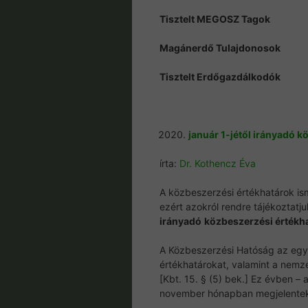
Tisztelt MEGOSZ Tagok
Magánerdő Tulajdonosok
Tisztelt Erdőgazdálkodók
január 1-jétől irányadó 
írta:
Dr. Kothencz Éva
A közbeszerzési értékhatárok is
ezért azokról rendre tájékoztatju
irányadó
közbeszerzési értékh
A Közbeszerzési Hatóság az egy
értékhatárokat, valamint a nemze
[Kbt. 15. § (5) bek.] Ez évben –
november hónapban megjelentek 