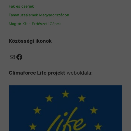
Fák és cserjék
Famatuzsálemek Magyarországon
Magtár Kft - Erdészeti Gépek
Közösségi ikonok
Mail
Facebook
Climaforce Life projekt
weboldala: