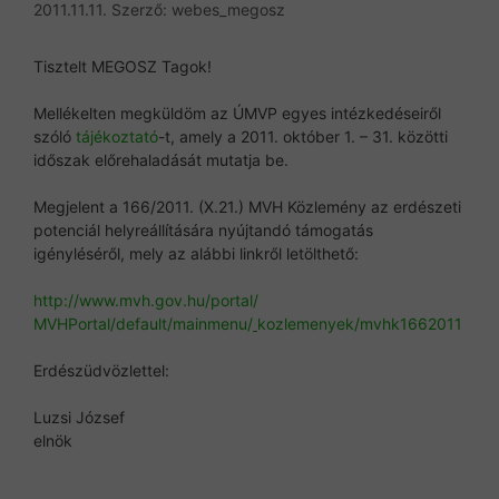
2011.11.11.
Szerző:
webes_megosz
Tisztelt MEGOSZ Tagok!
Mellékelten megküldöm az ÚMVP egyes intézkedéseiről
szóló
tájékoztató
-t, amely a 2011. október 1. – 31. közötti
időszak előrehaladását mutatja be.
Megjelent a 166/2011. (X.21.) MVH Közlemény az erdészeti
potenciál helyreállítására nyújtandó támogatás
igényléséről, mely az alábbi linkről letölthető:
http://www.mvh.gov.hu/portal/
MVHPortal/default/mainmenu/
kozlemenyek/mvhk1662011
Erdészüdvözlettel:
Luzsi József
elnök