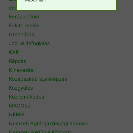
erdőtűz
Európai Unió
Fakitermelés
Green Deal
Jogi állásfoglalás
KAP
Képzés
Kinevezés
Középszintű szakképzés
Közgyűlés
Közreműködés
MAGOSZ
NÉBIH
Nemzeti Agrárgazdasági Kamara
Nemzeti Földügyi Központ