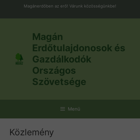
Kilépés
Magánerdőben az erő! Várunk közösségünkbe!
a
tartalomba
Magán
Erdőtulajdonosok és
Gazdálkodók
Országos
Szövetsége
Menü
Közlemény