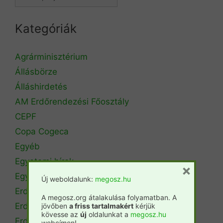
Kategóriák
Agrárminisztérium
Állásbörze
Álláshirdetés
AM Erdőrendezési Főosztály
CEPF
Copa Cogeca
Egyéb
Egyetemi hírek
×
Egyetemi szintű oktatás
Új weboldalunk:
megosz.hu
Erdészeti szakszemélyzet
A megosz.org átalakulása folyamatban. A
Erdőtérkép
jövőben
a friss tartalmakért
kérjük
kövesse az
új
oldalunkat a
megosz.hu
Erdőtörvény
webcímen!