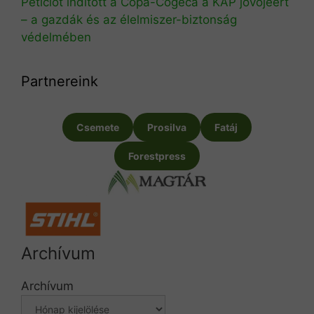
Petíciót indított a Copa-Cogeca a KAP jövőjéért
– a gazdák és az élelmiszer-biztonság
védelmében
Partnereink
Csemete
Prosilva
Fatáj
Forestpress
Archívum
Archívum