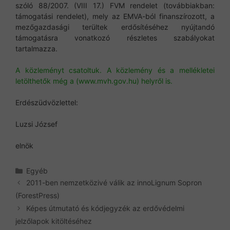
szóló 88/2007. (VIII 17.) FVM rendelet (továbbiakban:
támogatási rendelet), mely az EMVA-ból finanszírozott, a
mezőgazdasági terültek erdősítéséhez nyújtandó
támogatásra vonatkozó részletes szabályokat
tartalmazza.
A közleményt csatoltuk. A közlemény és a mellékletei
letölthetők még a (www.mvh.gov.hu) helyről is.
Erdészüdvözlettel:
Luzsi József
elnök
Kategória
Egyéb
2011-ben nemzetközivé válik az innoLignum Sopron
(ForestPress)
Képes útmutató és kódjegyzék az erdővédelmi
jelzőlapok kitöltéséhez