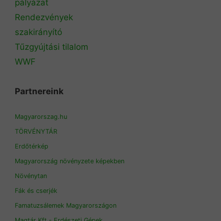
pályázat
Rendezvények
szakirányító
Tűzgyújtási tilalom
WWF
Partnereink
Magyarorszag.hu
TÖRVÉNYTÁR
Erdőtérkép
Magyarország növényzete képekben
Növénytan
Fák és cserjék
Famatuzsálemek Magyarországon
Magtár Kft - Erdészeti Gépek