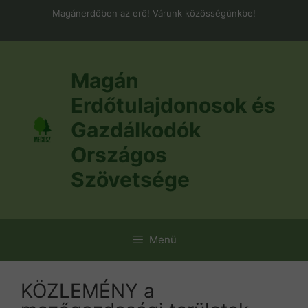
Kilépés
Magánerdőben az erő! Várunk közösségünkbe!
a
tartalomba
Magán
Erdőtulajdonosok és
Gazdálkodók
Országos
Szövetsége
Menü
KÖZLEMÉNY a