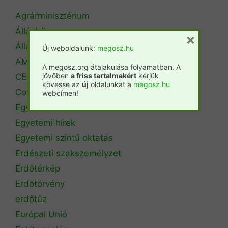
Agrárminisztérium
Állásbörze
×
Álláshirdetés
Új weboldalunk:
megosz.hu
AM Erdőrendezési Főosztály
A megosz.org átalakulása folyamatban. A
jövőben
a friss tartalmakért
kérjük
CEPF
kövesse az
új
oldalunkat a
megosz.hu
Copa Cogeca
webcímen!
Egyéb
Egyetemi hírek
Egyetemi szintű oktatás
Erdészeti szakszemélyzet
Erdőtérkép
Erdőtörvény
erdőtűz
Európai Unió