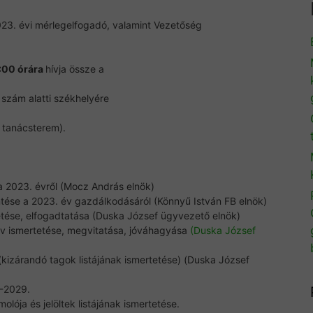
023. évi mérlegelfogadó, valamint Vezetőség
0:00 órára
hívja össze a
 szám alatti székhelyére
 tanácsterem).
 2023. évről (Mocz András elnök)
entése a 2023. év gazdálkodásáról (Könnyű István FB elnök)
etése, elfogadtatása (Duska József ügyvezető elnök)
erv ismertetése, megvitatása, jóváhagyása
(Duska József
kizárandó tagok listájának ismertetése) (Duska József
-2029.
olója és jelöltek listájának ismertetése.