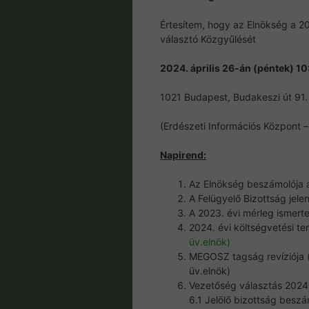
Értesítem, hogy az Elnökség a 2
választó Közgyűlését
2024. április 26-án (péntek) 1
1021 Budapest, Budakeszi út 91.
(Erdészeti Információs Központ –
Napirend:
Az Elnökség beszámolója a
A Felügyelő Bizottság jel
A 2023. évi mérleg ismert
2024. évi költségvetési t
üv.elnök)
MEGOSZ tagság revíziója (
üv.elnök)
Vezetőség választás 2024
6.1 Jelölő bizottság beszám