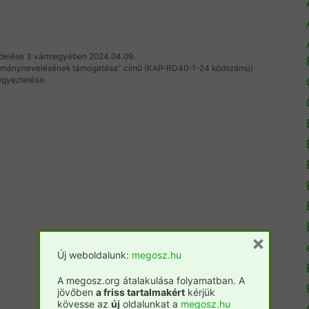
endelése 3 vármegyében 2024.04.09.
llománynevelésének támogatása” című (KAP-RD40-1-24 kódszámú)
 egyeztetése.
×
Új weboldalunk:
megosz.hu
A megosz.org átalakulása folyamatban. A
jövőben
a friss tartalmakért
kérjük
kövesse az
új
oldalunkat a
megosz.hu