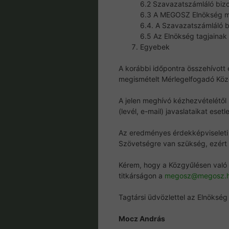
6.2 Szavazatszámláló biz
6.3 A MEGOSZ Elnökség me
6.4. A Szavazatszámláló bi
6.5 Az Elnökség tagjaina
Egyebek
A korábbi időpontra összehívott 
megismételt Mérlegelfogadó Közg
A jelen meghívó kézhezvételétől
(levél, e-mail) javaslataikat ese
Az eredményes érdekképviseleti 
Szövetségre van szükség, ezért 
Kérem, hogy a Közgyűlésen való
titkárságon a
megosz@megosz.
Tagtársi üdvözlettel az Elnöksé
Mocz András