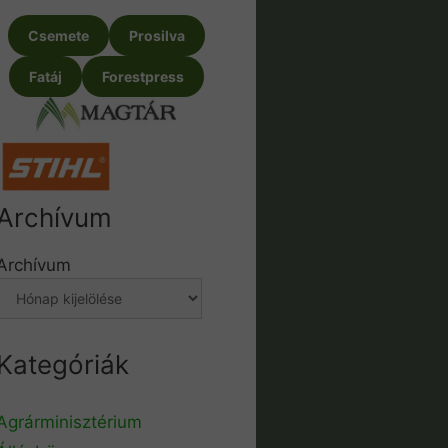
Csemete
Prosilva
Fatáj
Forestpress
Archívum
Archívum
Kategóriák
Agrárminisztérium