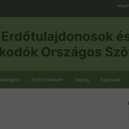
Magán
Erdőtulajdonosok é
kodók Országos Szö
nökségünk
Apróhirdetések
Tagság
Kapcsolat
Ó