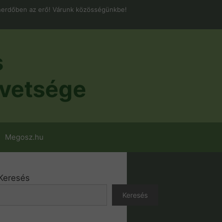
erdőben az erő! Várunk közösségünkbe!
s
vetsége
Megosz.hu
Keresés
Keresés