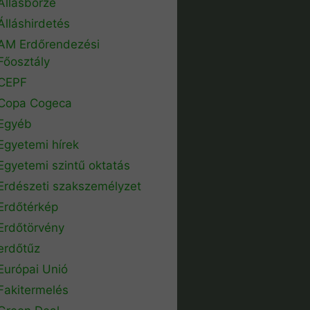
Állásbörze
Álláshirdetés
AM Erdőrendezési
Főosztály
CEPF
Copa Cogeca
Egyéb
Egyetemi hírek
Egyetemi szintű oktatás
Erdészeti szakszemélyzet
Erdőtérkép
Erdőtörvény
erdőtűz
Európai Unió
Fakitermelés