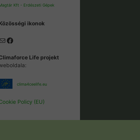
Magtár Kft - Erdészeti Gépek
Közösségi ikonok
Mail
Facebook
Climaforce Life projekt
weboldala:
clima4ceelife.eu
Cookie Policy (EU)