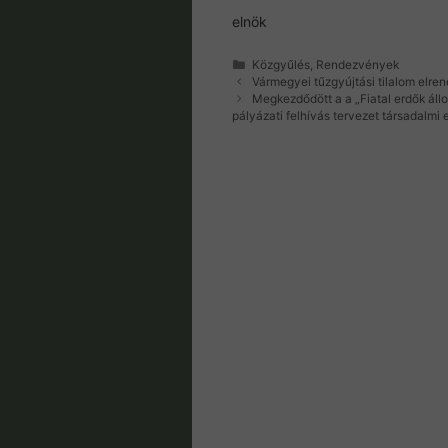
elnök
Kategória
Közgyűlés
,
Rendezvények
Vármegyei tűzgyújtási tilalom elr
Megkezdődött a a „Fiatal erdők á
pályázati felhívás tervezet társadalmi