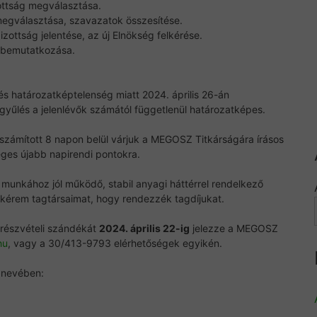
ottság megválasztása.
gválasztása, szavazatok összesítése.
zottság jelentése, az új Elnökség felkérése.
k bemutatkozása.
és határozatképtelenség miatt 2024. április 26-án
yűlés a jelenlévők számától függetlenül határozatképes.
 számított 8 napon belül várjuk a MEGOSZ Titkárságára írásos
tleges újabb napirendi pontokra.
munkához jól működő, stabil anyagi háttérrel rendelkező
kérem tagtársaimat, hogy rendezzék tagdíjukat.
 részvételi szándékát
2024. április 22-ig
jelezze a MEGOSZ
hu
, vagy a 30/413-9793 elérhetőségek egyikén.
g nevében: