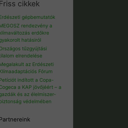
Friss cikkek
Erdészeti gépbemutatók
MEGOSZ rendezvény a
klímaváltozás erdőkre
gyakorolt hatásiról
Országos tűzgyújtási
tilalom elrendelése
Megalakult az Erdészeti
Klímaadaptációs Fórum
Petíciót indított a Copa-
Cogeca a KAP jövőjéért – a
gazdák és az élelmiszer-
biztonság védelmében
Partnereink