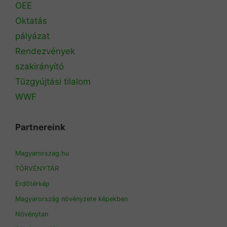
OEE
Oktatás
pályázat
Rendezvények
szakirányító
Tűzgyújtási tilalom
WWF
Partnereink
Magyarorszag.hu
TÖRVÉNYTÁR
Erdőtérkép
Magyarország növényzete képekben
Növénytan