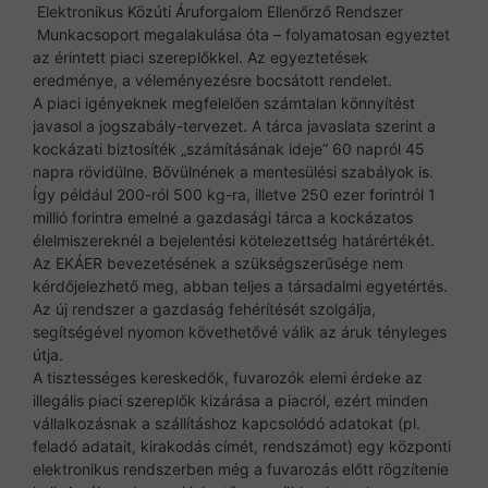
Elektronikus Közúti Áruforgalom Ellenőrző Rendszer
Munkacsoport megalakulása óta – folyamatosan egyeztet
az érintett piaci szereplőkkel. Az egyeztetések
eredménye, a véleményezésre bocsátott rendelet.
A piaci igényeknek megfelelően számtalan könnyítést
javasol a jogszabály-tervezet. A tárca javaslata szerint a
kockázati biztosíték „számításának ideje” 60 napról 45
napra rövidülne. Bővülnének a mentesülési szabályok is.
Így például 200-ról 500 kg-ra, illetve 250 ezer forintról 1
millió forintra emelné a gazdasági tárca a kockázatos
élelmiszereknél a bejelentési kötelezettség határértékét.
Az EKÁER bevezetésének a szükségszerűsége nem
kérdőjelezhető meg, abban teljes a társadalmi egyetértés.
Az új rendszer a gazdaság fehérítését szolgálja,
segítségével nyomon követhetővé válik az áruk tényleges
útja.
A tisztességes kereskedők, fuvarozók elemi érdeke az
illegális piaci szereplők kizárása a piacról, ezért minden
vállalkozásnak a szállításhoz kapcsolódó adatokat (pl.
feladó adatait, kirakodás címét, rendszámot) egy központi
elektronikus rendszerben még a fuvarozás előtt rögzítenie