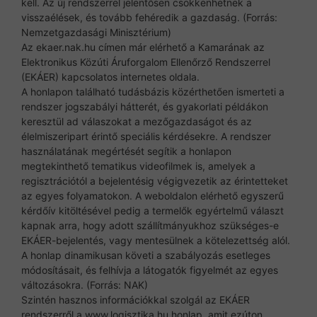
kell. Az új rendszerrel jelentősen csökkenhetnek a
visszaélések, és tovább fehéredik a gazdaság. (Forrás:
Nemzetgazdasági Minisztérium)
Az ekaer.nak.hu címen már elérhető a Kamarának az
Elektronikus Közúti Áruforgalom Ellenőrző Rendszerrel
(EKÁER) kapcsolatos internetes oldala.
A honlapon található tudásbázis közérthetően ismerteti a
rendszer jogszabályi hátterét, és gyakorlati példákon
keresztül ad válaszokat a mezőgazdaságot és az
élelmiszeripart érintő speciális kérdésekre. A rendszer
használatának megértését segítik a honlapon
megtekinthető tematikus videofilmek is, amelyek a
regisztrációtól a bejelentésig végigvezetik az érintetteket
az egyes folyamatokon. A weboldalon elérhető egyszerű
kérdőív kitöltésével pedig a termelők egyértelmű választ
kapnak arra, hogy adott szállítmányukhoz szükséges-e
EKÁER-bejelentés, vagy mentesülnek a kötelezettség alól.
A honlap dinamikusan követi a szabályozás esetleges
módosításait, és felhívja a látogatók figyelmét az egyes
változásokra. (Forrás: NAK)
Szintén hasznos információkkal szolgál az EKÁER
rendszerről a www.logisztika.hu honlap, amit ezúton