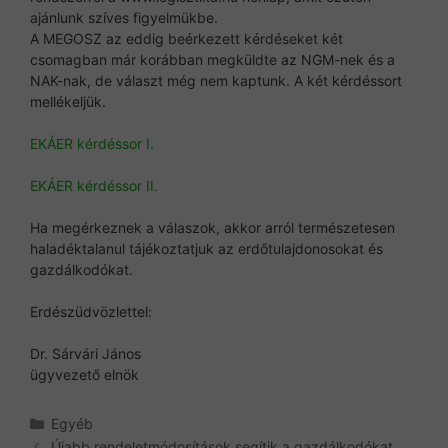
ajánlunk szíves figyelmükbe.
A MEGOSZ az eddig beérkezett kérdéseket két
csomagban már korábban megküldte az NGM-nek és a
NAK-nak, de választ még nem kaptunk. A két kérdéssort
mellékeljük.
EKÁER kérdéssor I.
EKÁER kérdéssor II.
Ha megérkeznek a válaszok, akkor arról természetesen
haladéktalanul tájékoztatjuk az erdőtulajdonosokat és
gazdálkodókat.
Erdészüdvözlettel:
Dr. Sárvári János
ügyvezető elnök
Kategória
Egyéb
Újabb rendeletmódosítások segítik a gazdálkodókat