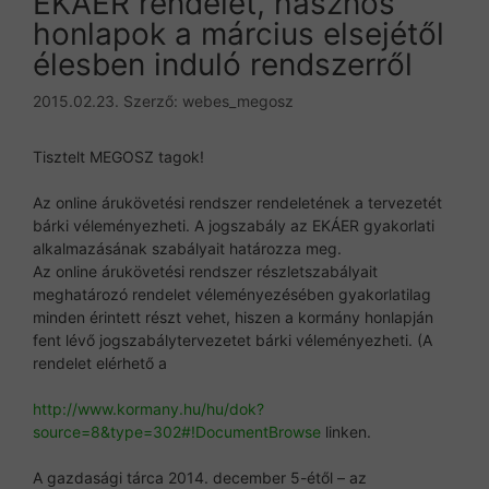
EKÁER rendelet, hasznos
honlapok a március elsejétől
élesben induló rendszerről
2015.02.23.
Szerző:
webes_megosz
Tisztelt MEGOSZ tagok!
Az online árukövetési rendszer rendeletének a tervezetét
bárki véleményezheti. A jogszabály az EKÁER gyakorlati
alkalmazásának szabályait határozza meg.
Az online árukövetési rendszer részletszabályait
meghatározó rendelet véleményezésében gyakorlatilag
minden érintett részt vehet, hiszen a kormány honlapján
fent lévő jogszabálytervezetet bárki véleményezheti. (A
rendelet elérhető a
http://www.kormany.hu/hu/dok?
source=8&type=302#!DocumentBrowse
linken.
A gazdasági tárca 2014. december 5-étől – az