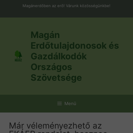
Kilépés
Magánerdőben az erő! Várunk közösségünkbe!
a
tartalomba
Magán
Erdőtulajdonosok és
Gazdálkodók
Országos
Szövetsége
Menü
Már véleményezhető az