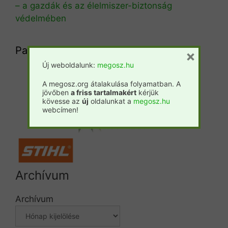
– a gazdák és az élelmiszer-biztonság
védelmében
Partnereink
×
Új weboldalunk:
megosz.hu
A megosz.org átalakulása folyamatban. A
Csemete
Prosilva
Fatáj
jövőben
a friss tartalmakért
kérjük
kövesse az
új
oldalunkat a
megosz.hu
Forestpress
webcímen!
Archívum
Archívum