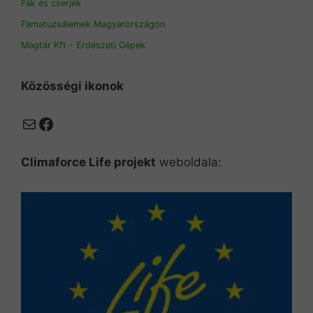
Fák és cserjék
Famatuzsálemek Magyarországon
Magtár Kft - Erdészeti Gépek
Közösségi ikonok
Mail
Facebook
Climaforce Life projekt
weboldala: