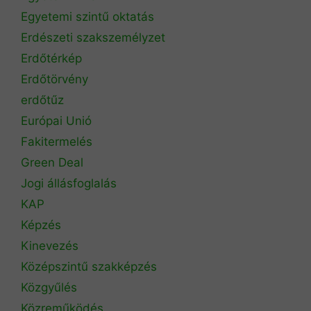
Egyetemi szintű oktatás
Erdészeti szakszemélyzet
Erdőtérkép
Erdőtörvény
erdőtűz
Európai Unió
Fakitermelés
Green Deal
Jogi állásfoglalás
KAP
Képzés
Kinevezés
Középszintű szakképzés
Közgyűlés
Közreműködés