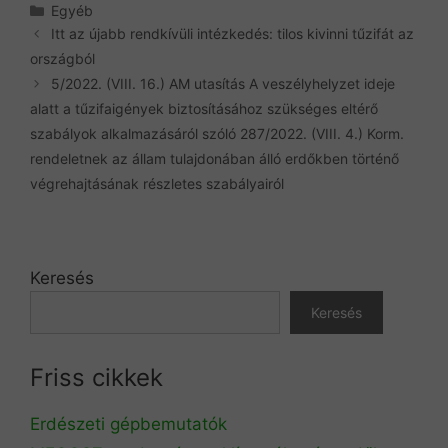
Kategória
Egyéb
Itt az újabb rendkívüli intézkedés: tilos kivinni tűzifát az
országból
5/2022. (VIII. 16.) AM utasítás A veszélyhelyzet ideje
alatt a tűzifaigények biztosításához szükséges eltérő
szabályok alkalmazásáról szóló 287/2022. (VIII. 4.) Korm.
rendeletnek az állam tulajdonában álló erdőkben történő
végrehajtásának részletes szabályairól
Keresés
Keresés
Friss cikkek
Erdészeti gépbemutatók