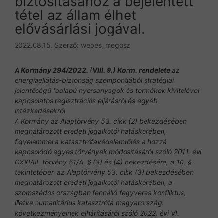
biztosításához a bejelentett
tétel az állam élhet
elővásárlási jogával.
2022.08.15.
Szerző:
webes_megosz
A Kormány 294/2022. (VIII. 9.) Korm. rendelete
az
energiaellátás-biztonság szempontjából stratégiai
jelentőségű faalapú nyersanyagok és termékek kivitelével
kapcsolatos regisztrációs eljárásról és egyéb
intézkedésekről
A Kormány az Alaptörvény 53. cikk (2) bekezdésében
meghatározott eredeti jogalkotói hatáskörében,
figyelemmel a katasztrófavédelemrőlés a hozzá
kapcsolódó egyes törvények módosításáról szóló 2011. évi
CXXVIII. törvény 51/A. § (3) és (4) bekezdésére, a 10. §
tekintetében az Alaptörvény 53. cikk (3) bekezdésében
meghatározott eredeti jogalkotói hatáskörében, a
szomszédos országban fennálló fegyveres konfliktus,
illetve humanitárius katasztrófa magyarországi
következményeinek elhárításáról szóló 2022. évi VI.