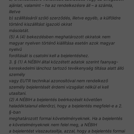
ajánlat, valamint – ha az rendelkezésre áll – a számla,
illetve
b) szállításáról szóló szerződés, illetve egyéb, a külföldre
történő kiszállítást igazoló okirat
másolatát.
(5) A (4) bekezdésben meghatározott okiratok nem
magyar nyelven történő kiállítása esetén azok magyar
nyelvű
fordítását is csatolni kell a bejelentéshez.
3. § (1) A NÉBIH által közzétett adatok szerint faanyag-
kereskedelmi lánchoz tartozó tevékenység tiltása alatt álló
személy
vagy EUTR technikai azonosítóval nem rendelkező
személy bejelentését érdemi vizsgálat nélkül el kell
utasítani.
(2) A NÉBIH a bejelentés beérkezését követően
haladéktalanul ellenőrzi, hogy a bejelentés megfelel-e a 2.
§-ban
meghatározott formai követelményeknek. Ha a bejelentés
e követelményeknek nem felel meg, a NÉBIH
a bejelentést visszautasítja, azzal, hogy a bejelentés formai