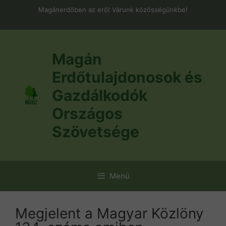
Kilépés
Magánerdőben az erő! Várunk közösségünkbe!
a
tartalomba
Magán
Erdőtulajdonosok és
Gazdálkodók
Országos
Szövetsége
Menü
Megjelent a Magyar Közlöny