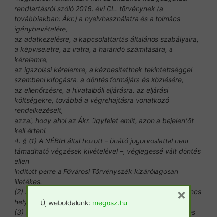
rendtartásról szóló 2016. évi CL. törvénynek (a
továbbiakban: Ákr.) a nyelvhasználatra és a tolmács
igénybevételére,
az adatkezelésre, a kapcsolattartás általános szabályaira,
a képviseletre, az iratra, a határidő számítására, a
kérelemre,
az igazolási kérelemre, a kézbesítettnek tekintettséggel
szembeni kifogásra, a döntés formájára és közlésére,
az ellenőrzésre, a hivatalbóli eljárásra, az eljárási
költségekre, továbbá a végrehajtásra vonatkozó
rendelkezéseit,
azzal, hogy ahol az Ákr. ügyfelet említ, azon a bejelentőt
kell érteni.
4. § (1) A NÉBIH által hozott – önálló jogorvoslattal nem
támadható végzések kivételével –, véglegessé vált döntés
ellen
indított perre a Fővárosi Törvényszék kizárólagosan
illetékes.
×
(2) Azonnali jogvédelem biztosításának az eljárásban nincs
helye. Az eljárásban a jogi képviselet kötelező.
Új weboldalunk:
megosz.hu
(3) A bíróság a kérelem beérkezését követően nemperes