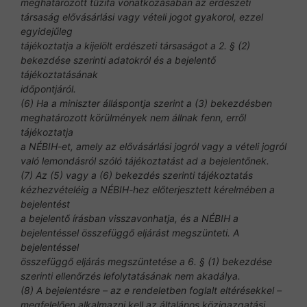
meghatározott tűzifa vonatkozásában az erdészeti
társaság elővásárlási vagy vételi jogot gyakorol, ezzel
egyidejűleg
tájékoztatja a kijelölt erdészeti társaságot a 2. § (2)
bekezdése szerinti adatokról és a bejelentő
tájékoztatásának
időpontjáról.
(6) Ha a miniszter álláspontja szerint a (3) bekezdésben
meghatározott körülmények nem állnak fenn, erről
tájékoztatja
a NÉBIH-et, amely az elővásárlási jogról vagy a vételi jogról
való lemondásról szóló tájékoztatást ad a bejelentőnek.
(7) Az (5) vagy a (6) bekezdés szerinti tájékoztatás
kézhezvételéig a NÉBIH-hez előterjesztett kérelmében a
bejelentést
a bejelentő írásban visszavonhatja, és a NÉBIH a
bejelentéssel összefüggő eljárást megszünteti. A
bejelentéssel
összefüggő eljárás megszüntetése a 6. § (1) bekezdése
szerinti ellenőrzés lefolytatásának nem akadálya.
(8) A bejelentésre – az e rendeletben foglalt eltérésekkel –
megfelelően alkalmazni kell az általános közigazgatási