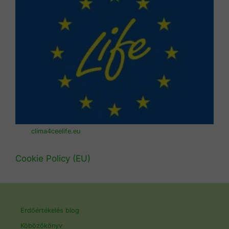
clima4ceelife.eu
Cookie Policy (EU)
Erdőértékelés blog
Köbözőkönyv