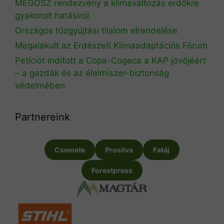
MEGOSZ rendezvény a klímaváltozás erdőkre
gyakorolt hatásiról
Országos tűzgyújtási tilalom elrendelése
Megalakult az Erdészeti Klímaadaptációs Fórum
Petíciót indított a Copa-Cogeca a KAP jövőjéért
– a gazdák és az élelmiszer-biztonság
védelmében
Partnereink
Csemete
Prosilva
Fatáj
Forestpress