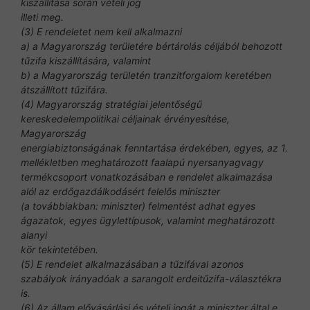
kiszállítása során vételi jog
illeti meg.
(3) E rendeletet nem kell alkalmazni
a) a Magyarország területére bértárolás céljából behozott
tűzifa kiszállítására, valamint
b) a Magyarország területén tranzitforgalom keretében
átszállított tűzifára.
(4) Magyarország stratégiai jelentőségű
kereskedelempolitikai céljainak érvényesítése,
Magyarország
energiabiztonságának fenntartása érdekében, egyes, az 1.
mellékletben meghatározott faalapú nyersanyagvagy
termékcsoport vonatkozásában e rendelet alkalmazása
alól az erdőgazdálkodásért felelős miniszter
(a továbbiakban: miniszter) felmentést adhat egyes
ágazatok, egyes ügylettípusok, valamint meghatározott
alanyi
kör tekintetében.
(5) E rendelet alkalmazásában a tűzifával azonos
szabályok irányadóak a sarangolt erdeitűzifa-választékra
is.
(6) Az állam elővásárlási és vételi jogát a miniszter által e