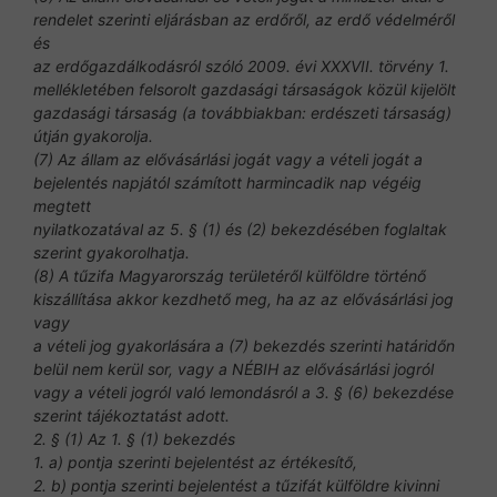
rendelet szerinti eljárásban az erdőről, az erdő védelméről
és
az erdőgazdálkodásról szóló 2009. évi XXXVII. törvény 1.
mellékletében felsorolt gazdasági társaságok közül kijelölt
gazdasági társaság (a továbbiakban: erdészeti társaság)
útján gyakorolja.
(7) Az állam az elővásárlási jogát vagy a vételi jogát a
bejelentés napjától számított harmincadik nap végéig
megtett
nyilatkozatával az 5. § (1) és (2) bekezdésében foglaltak
szerint gyakorolhatja.
(8) A tűzifa Magyarország területéről külföldre történő
kiszállítása akkor kezdhető meg, ha az az elővásárlási jog
vagy
a vételi jog gyakorlására a (7) bekezdés szerinti határidőn
belül nem kerül sor, vagy a NÉBIH az elővásárlási jogról
vagy a vételi jogról való lemondásról a 3. § (6) bekezdése
szerint tájékoztatást adott.
2. § (1) Az 1. § (1) bekezdés
1. a) pontja szerinti bejelentést az értékesítő,
2. b) pontja szerinti bejelentést a tűzifát külföldre kivinni