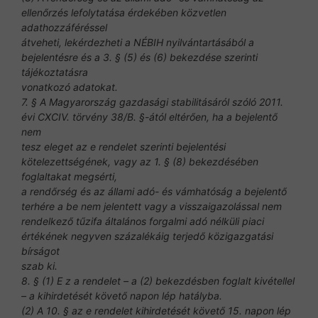
ellenőrzés lefolytatása érdekében közvetlen
adathozzáféréssel
átveheti, lekérdezheti a NÉBIH nyilvántartásából a
bejelentésre és a 3. § (5) és (6) bekezdése szerinti
tájékoztatásra
vonatkozó adatokat.
7. § A Magyarország gazdasági stabilitásáról szóló 2011.
évi CXCIV. törvény 38/B. §-ától eltérően, ha a bejelentő
nem
tesz eleget az e rendelet szerinti bejelentési
kötelezettségének, vagy az 1. § (8) bekezdésében
foglaltakat megsérti,
a rendőrség és az állami adó- és vámhatóság a bejelentő
terhére a be nem jelentett vagy a visszaigazolással nem
rendelkező tűzifa általános forgalmi adó nélküli piaci
értékének negyven százalékáig terjedő közigazgatási
bírságot
szab ki.
8. § (1) E z a rendelet – a (2) bekezdésben foglalt kivétellel
– a kihirdetését követő napon lép hatályba.
(2) A 10. § az e rendelet kihirdetését követő 15. napon lép