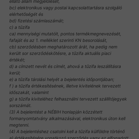
ellátó állam megjelölését,
bc) elektronikus vagy postai kapcsolattartásra szolgáló
elérhetőségét és
bd) fizetési számlaszámát;
c) a tűzifa
ca) mennyiségi mutatóit, pontos termékmegnevezését,
fafaját és az 1. melléklet szerinti KN besorolását,
cb) szerződésben meghatározott árát, ha pedig nem
került sor szerződéskötésre, a tűzifa aktuális piaci
értékét;
d) a címzett nevét és címét, ahová a tűzifa leszállításra
kerül;
e) a tűzifa tárolási helyét a bejelentés időpontjában;
f ) a tűzifa értékesítésének, illetve kivitelének tervezett
időszakát, valamint
g) a tűzifa kiviteléhez felhasználni tervezett szállítójegyek
sorszámát.
(3) A bejelentést a NÉBIH honlapján közzétett
formanyomtatvány alkalmazásával, elektronikus úton kell
megtenni.
(4) A bejelentéshez csatolni kell a tűzifa külföldre történő
a) értékesítésére vonatkozó szerződés vagy az elfogadott