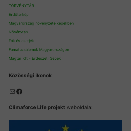
TÖRVÉNYTÁR
Erdőtérkép
Magyarország növényzete képekben
Növénytan
Fák és cserjék
Famatuzsálemek Magyarországon
Magtár Kft - Erdészeti Gépek
Közösségi ikonok
Mail
Facebook
Climaforce Life projekt
weboldala: