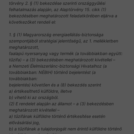
törvény 2. § (1) bekezdése szerinti országgyűlési
felhatalmazás alapján, az Alaptörvény 15. cikk (1)
bekezdésében meghatározott feladatkörében eljárva a
következőket rendeli el:
1. § (1) Magyarország energiaellátás-biztonsága
szempontjából stratégiai jelentőségű, az 1. mellékletben
meghatározott,
faalapú nyersanyag vagy termék (a továbbiakban együtt:
tűzifa) – a (3) bekezdésben meghatározott kivétellel –
a Nemzeti Élelmiszerlánc-biztonsági Hivatalhoz (a
továbbiakban: NÉBIH) történő bejelentést (a
továbbiakban:
bejelentés) követően és a (8) bekezdés szerint
a) értékesíthető külföldre, illetve
b) vihető ki az országból.
(2) E rendelet alapján az államot – a (3) bekezdésben
meghatározott kivétellel –
a) tűzifának külföldre történő értékesítése esetén
elővásárlási jog,
b) a tűzifának a tulajdonjogát nem érintő külföldre történő