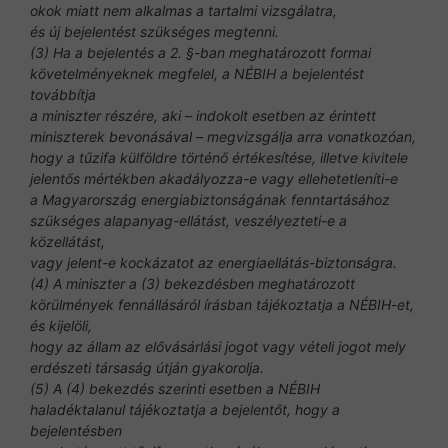
okok miatt nem alkalmas a tartalmi vizsgálatra,
és új bejelentést szükséges megtenni.
(3) Ha a bejelentés a 2. §-ban meghatározott formai
követelményeknek megfelel, a NÉBIH a bejelentést
továbbítja
a miniszter részére, aki – indokolt esetben az érintett
miniszterek bevonásával – megvizsgálja arra vonatkozóan,
hogy a tűzifa külföldre történő értékesítése, illetve kivitele
jelentős mértékben akadályozza-e vagy ellehetetleníti-e
a Magyarország energiabiztonságának fenntartásához
szükséges alapanyag-ellátást, veszélyezteti-e a
közellátást,
vagy jelent-e kockázatot az energiaellátás-biztonságra.
(4) A miniszter a (3) bekezdésben meghatározott
körülmények fennállásáról írásban tájékoztatja a NÉBIH-et,
és kijelöli,
hogy az állam az elővásárlási jogot vagy vételi jogot mely
erdészeti társaság útján gyakorolja.
(5) A (4) bekezdés szerinti esetben a NÉBIH
haladéktalanul tájékoztatja a bejelentőt, hogy a
bejelentésben