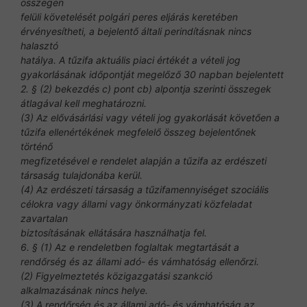
összegen
felüli követelését polgári peres eljárás keretében
érvényesítheti, a bejelentő általi perindításnak nincs
halasztó
hatálya. A tűzifa aktuális piaci értékét a vételi jog
gyakorlásának időpontját megelőző 30 napban bejelentett
2. § (2) bekezdés c) pont cb) alpontja szerinti összegek
átlagával kell meghatározni.
(3) Az elővásárlási vagy vételi jog gyakorlását követően a
tűzifa ellenértékének megfelelő összeg bejelentőnek
történő
megfizetésével e rendelet alapján a tűzifa az erdészeti
társaság tulajdonába kerül.
(4) Az erdészeti társaság a tűzifamennyiséget szociális
célokra vagy állami vagy önkormányzati közfeladat
zavartalan
biztosításának ellátására használhatja fel.
6. § (1) Az e rendeletben foglaltak megtartását a
rendőrség és az állami adó- és vámhatóság ellenőrzi.
(2) Figyelmeztetés közigazgatási szankció
alkalmazásának nincs helye.
(3) A rendőrség és az állami adó- és vámhatóság az