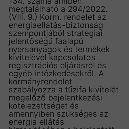
134. száma amiben
megtalálható a 294/2022.
(VIII. 9.) Korm. rendelet az
energiaellátás-biztonság
szempontjából stratégiai
jelentőségű faalapú
nyersanyagok és termékek
kivitelével kapcsolatos
regisztrációs eljárásról és
egyéb intézkedésekről. A
kormányrendelet
szabályozza a tűzifa kivitelét
megelőző bejelentkezési
kötelezettséget és
amennyiben szükséges az
energia ellátás