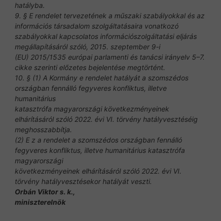
hatályba.
9. § E rendelet tervezetének a műszaki szabályokkal és az
információs társadalom szolgáltatásaira vonatkozó
szabályokkal kapcsolatos információszolgáltatási eljárás
megállapításáról szóló, 2015. szeptember 9-i
(EU) 2015/1535 európai parlamenti és tanácsi irányelv 5–7.
cikke szerinti előzetes bejelentése megtörtént.
10. § (1) A Kormány e rendelet hatályát a szomszédos
országban fennálló fegyveres konfliktus, illetve
humanitárius
katasztrófa magyarországi következményeinek
elhárításáról szóló 2022. évi VI. törvény hatályvesztéséig
meghosszabbítja.
(2) E z a rendelet a szomszédos országban fennálló
fegyveres konfliktus, illetve humanitárius katasztrófa
magyarországi
következményeinek elhárításáról szóló 2022. évi VI.
törvény hatályvesztésekor hatályát veszti.
Orbán Viktor s. k.,
miniszterelnök