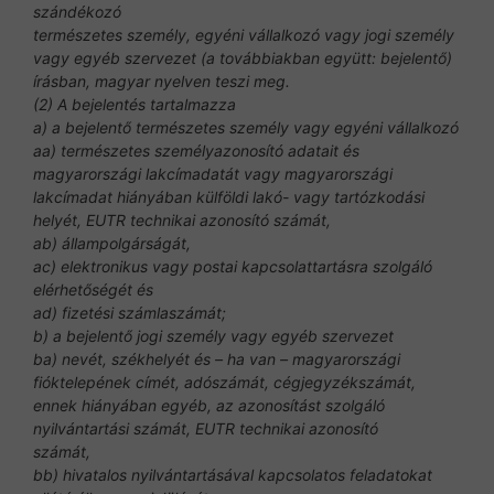
szándékozó
természetes személy, egyéni vállalkozó vagy jogi személy
vagy egyéb szervezet (a továbbiakban együtt: bejelentő)
írásban, magyar nyelven teszi meg.
(2) A bejelentés tartalmazza
a) a bejelentő természetes személy vagy egyéni vállalkozó
aa) természetes személyazonosító adatait és
magyarországi lakcímadatát vagy magyarországi
lakcímadat hiányában külföldi lakó- vagy tartózkodási
helyét, EUTR technikai azonosító számát,
ab) állampolgárságát,
ac) elektronikus vagy postai kapcsolattartásra szolgáló
elérhetőségét és
ad) fizetési számlaszámát;
b) a bejelentő jogi személy vagy egyéb szervezet
ba) nevét, székhelyét és – ha van – magyarországi
fióktelepének címét, adószámát, cégjegyzékszámát,
ennek hiányában egyéb, az azonosítást szolgáló
nyilvántartási számát, EUTR technikai azonosító
számát,
bb) hivatalos nyilvántartásával kapcsolatos feladatokat