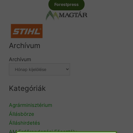
Forestpress
Archívum
Archívum
Kategóriák
Agrárminisztérium
Állásbörze
Álláshirdetés
AM Erdőrendezési Főosztály