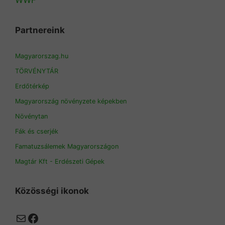
Partnereink
Magyarorszag.hu
TÖRVÉNYTÁR
Erdőtérkép
Magyarország növényzete képekben
Növénytan
Fák és cserjék
Famatuzsálemek Magyarországon
Magtár Kft - Erdészeti Gépek
Közösségi ikonok
Mail
Facebook