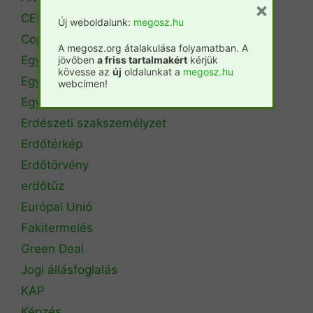
×
CEPF
Új weboldalunk:
megosz.hu
Copa Cogeca
A megosz.org átalakulása folyamatban. A
Egyéb
jövőben
a friss tartalmakért
kérjük
kövesse az
új
oldalunkat a
megosz.hu
Egyetemi hírek
webcímen!
Egyetemi szintű oktatás
Erdészeti szakszemélyzet
Erdőtérkép
Erdőtörvény
erdőtűz
Európai Unió
Fakitermelés
Green Deal
Jogi állásfoglalás
KAP
Képzés