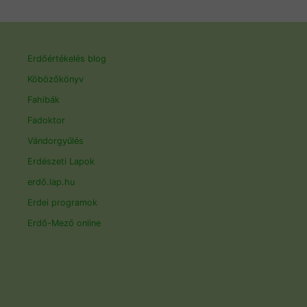
Erdőértékelés blog
Köbözőkönyv
Fahibák
Fadoktor
Vándorgyűlés
Erdészeti Lapok
erdő.lap.hu
Erdei programok
Erdő-Mező online