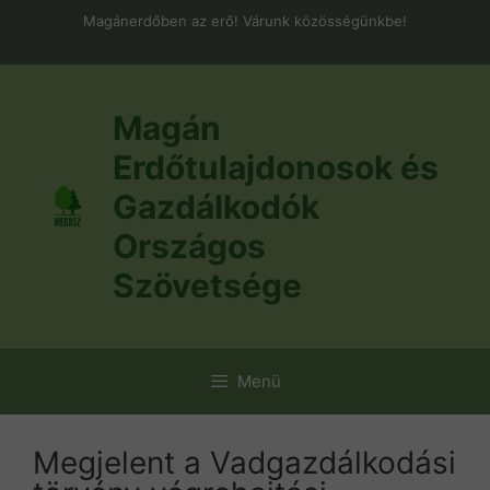
Kilépés
Magánerdőben az erő! Várunk közösségünkbe!
a
tartalomba
Magán
Erdőtulajdonosok és
Gazdálkodók
Országos
Szövetsége
Menü
Megjelent a Vadgazdálkodási