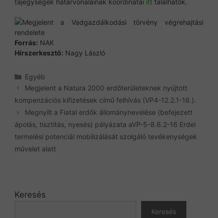
tájegységek határvonalainak koordinátái
itt
találhatók.
Forrás:
NAK
Hírszerkesztő:
Nagy László
Kategória
Egyéb
Megjelent a Natura 2000 erdőterületeknek nyújtott
kompenzációs kifizetések című felhívás (VP4-12.2.1-16.).
Megnyílt a Fiatal erdők állománynevelése (befejezett
ápolás, tisztítás, nyesés) pályázata aVP-5-8.6.2-16 Erdei
termelési potenciál mobilizálását szolgáló tevékenységek
művelet alatt
Keresés
Keresés