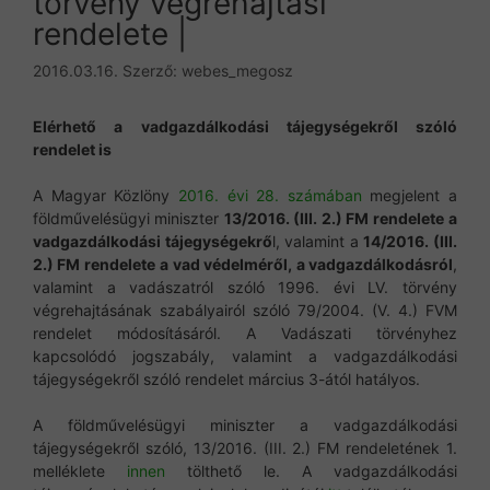
törvény végrehajtási
rendelete |
2016.03.16.
Szerző:
webes_megosz
Elérhető a vadgazdálkodási tájegységekről szóló
rendelet is
A Magyar Közlöny
2016. évi 28. számában
megjelent a
földművelésügyi miniszter
13/2016. (III. 2.) FM rendelete
a
vadgazdálkodási tájegységekrő
l, valamint a
14/2016. (III.
2.) FM rendelete
a vad védelméről, a vadgazdálkodásról
,
valamint a vadászatról szóló 1996. évi LV. törvény
végrehajtásának szabályairól szóló 79/2004. (V. 4.) FVM
rendelet módosításáról. A Vadászati törvényhez
kapcsolódó jogszabály, valamint a vadgazdálkodási
tájegységekről szóló rendelet március 3-ától hatályos.
A földművelésügyi miniszter a vadgazdálkodási
tájegységekről szóló, 13/2016. (III. 2.) FM rendeletének 1.
melléklete
innen
tölthető le. A vadgazdálkodási