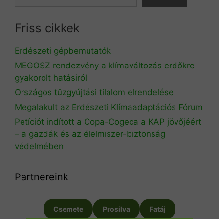
Friss cikkek
Erdészeti gépbemutatók
MEGOSZ rendezvény a klímaváltozás erdőkre
gyakorolt hatásiról
Országos tűzgyújtási tilalom elrendelése
Megalakult az Erdészeti Klímaadaptációs Fórum
Petíciót indított a Copa-Cogeca a KAP jövőjéért
– a gazdák és az élelmiszer-biztonság
védelmében
Partnereink
Csemete
Prosilva
Fatáj