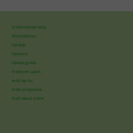
Erdőértékelés blog
Köbözőkönyv
Fahibák
Fadoktor
Vándorgyűlés
Erdészeti Lapok
erdő.lap.hu
Erdei programok
Erdő-Mező online