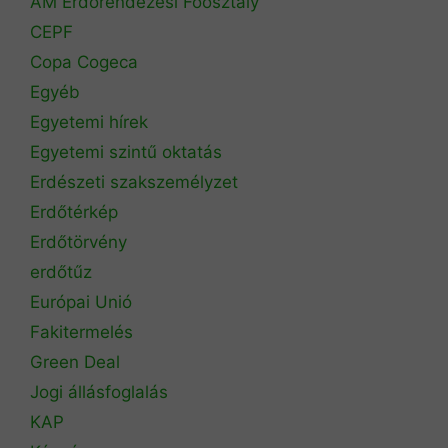
AM Erdőrendezési Főosztály
CEPF
Copa Cogeca
Egyéb
Egyetemi hírek
Egyetemi szintű oktatás
Erdészeti szakszemélyzet
Erdőtérkép
Erdőtörvény
erdőtűz
Európai Unió
Fakitermelés
Green Deal
Jogi állásfoglalás
KAP