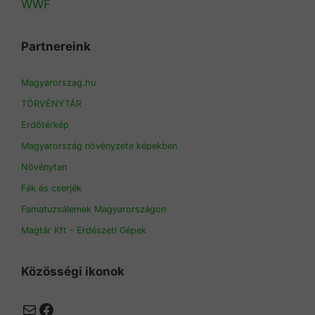
WWF
Partnereink
Magyarorszag.hu
TÖRVÉNYTÁR
Erdőtérkép
Magyarország növényzete képekben
Növénytan
Fák és cserjék
Famatuzsálemek Magyarországon
Magtár Kft - Erdészeti Gépek
Közösségi ikonok
Mail
Facebook