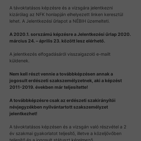
A távoktatásos képzésre és a vizsgára jelentkezni
kizárólag az NFK honlapján elhelyezett linken keresztül
lehet. A Jelentkezési űrlapot a NÉBIH üzemelteti.
A 2020.1. sorszámú képzésre a Jelentkezési űrlap 2020.
március 24. – április 23. között lesz elérhető.
A jelentkezés elfogadásáról visszaigazoló e-mailt
küldenek.
Nem kell részt vennie a továbbképzésen annak a
jogosult erdészeti szakszemélyzetnek, aki a képzést
2011-2019. években már teljesítette!
A továbbképzésre csak az erdészeti szakirányítói
névjegyzékben nyilvántartott szakszemélyzet
jelentkezhet!
A távoktatásos képzésen és a vizsgán való részvétel a 2
év szakmai gyakorlatot teljesítő, illetve a közeljövőben
teljesítő és a jogosult státuszt kérelmező