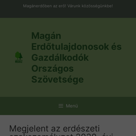
Kilépés
Magánerdőben az erő! Várunk közösségünkbe!
a
tartalomba
Magán
Erdőtulajdonosok és
Gazdálkodók
Országos
Szövetsége
Menü
Megjelent az erdészeti