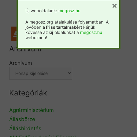
×
Forestpress
Új weboldalunk:
megosz.hu
A megosz.org átalakulása folyamatban. A
jövőben
a friss tartalmakért
kérjük
kövesse az
új
oldalunkat a
megosz.hu
webcímen!
Archívum
Archívum
Kategóriák
Agrárminisztérium
Állásbörze
Álláshirdetés