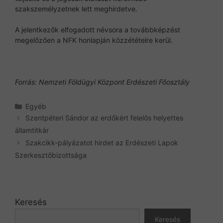
szakszemélyzetnek lett meghirdetve.
A jelentkezők elfogadott névsora a továbbképzést
megelőzően a NFK honlapján közzétételre kerül.
Forrás: Nemzeti Földügyi Központ Erdészeti Főosztály
Kategória
Egyéb
Szentpéteri Sándor az erdőkért felelős helyettes
államtitkár
Szakcikk-pályázatot hirdet az Erdészeti Lapok
Szerkesztőbizottsága
Keresés
Keresés