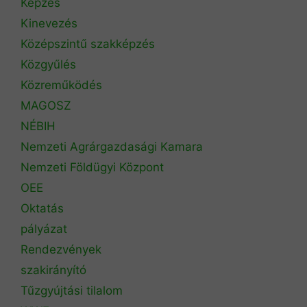
Képzés
Kinevezés
Középszintű szakképzés
Közgyűlés
Közreműködés
MAGOSZ
NÉBIH
Nemzeti Agrárgazdasági Kamara
Nemzeti Földügyi Központ
OEE
Oktatás
pályázat
Rendezvények
szakirányító
Tűzgyújtási tilalom