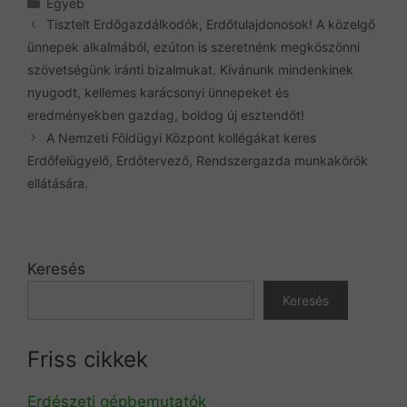
Kategória
Egyéb
Tisztelt Erdőgazdálkodók, Erdőtulajdonosok! A közelgő
ünnepek alkalmából, ezúton is szeretnénk megköszönni
szövetségünk iránti bizalmukat. Kívánunk mindenkinek
nyugodt, kellemes karácsonyi ünnepeket és
eredményekben gazdag, boldog új esztendőt!
A Nemzeti Földügyi Központ kollégákat keres
Erdőfelügyelő, Erdőtervező, Rendszergazda munkakörök
ellátására.
Keresés
Keresés
Friss cikkek
Erdészeti gépbemutatók