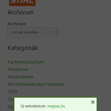
Archívum
Archívum
Kategóriák
Agrárminisztérium
Állásbörze
Álláshirdetés
AM Erdőrendezési Főosztály
CEPF
Copa Cogeca
×
Új weboldalunk:
megosz.hu
Egyéb