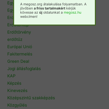
Egyetemi hírek
A megosz.org átalakulása folyamatban. A
jövőben
a friss tartalmakért
kérjük
Egyetemi szintű oktatás
kövesse az
új
oldalunkat a
megosz.hu
webcímen!
Erdészeti szakszemélyzet
Erdőtérkép
Erdőtörvény
erdőtűz
Európai Unió
Fakitermelés
Green Deal
Jogi állásfoglalás
KAP
Képzés
Kinevezés
Középszintű szakképzés
Közgyűlés