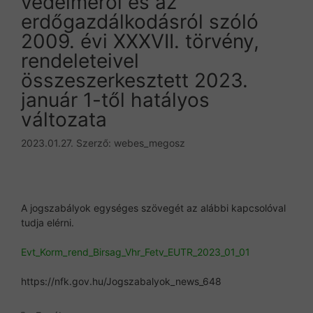
védelméről és az
erdőgazdálkodásról szóló
2009. évi XXXVII. törvény,
rendeleteivel
összeszerkesztett 2023.
január 1-től hatályos
változata
2023.01.27.
Szerző:
webes_megosz
A jogszabályok egységes szövegét az alábbi kapcsolóval
tudja elérni.
Evt_Korm_rend_Birsag_Vhr_Fetv_EUTR_2023_01_01
https://nfk.gov.hu/Jogszabalyok_news_648