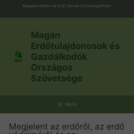
Kilépés
Magánerdőben az erő! Várunk közösségünkbe!
a
tartalomba
Magán
Erdőtulajdonosok és
Gazdálkodók
Országos
Szövetsége
Menü
Megjelent az erdőről, az erdő