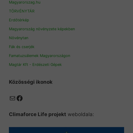
Magyarorszag.hu
TÖRVÉNYTÁR
Erdőtérkép
Magyarország növényzete képekben
Növénytan
Fák és cserjék
Famatuzsálemek Magyarországon
Magtár Kft - Erdészeti Gépek
Közösségi ikonok
Mail
Facebook
Climaforce Life projekt
weboldala: