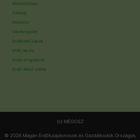
Köbözőkönyv
Fahibák
Fadoktor
Vándorgyűlés
Erdészeti Lapok
erdő.lap.hu
Erdei programok
Erdő-Mező online
(c) MEGOSZ
© 2026 Magán Erdőtulajdonosok és Gazdálkodók Országos