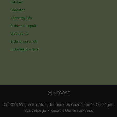
Fahibák
Fadoktor
Vándorgyűlés
Erdészeti Lapok
erdő.lap.hu
Erdei programok
Erdő-Mező online
(c) MEGOSZ
© 2026 Magán Erdőtulajdonosok és Gazdálkodók Országos
Szövetsége
• Készült
GeneratePress