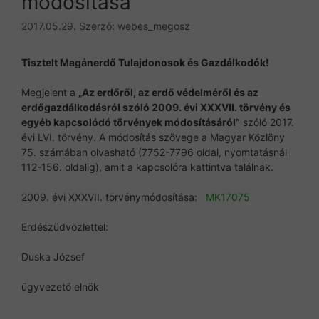
módosítása
2017.05.29.
Szerző:
webes_megosz
Tisztelt Magánerdő Tulajdonosok és Gazdálkodók!
Megjelent a „
Az erdőről, az erdő védelméről és az
erdőgazdálkodásról szóló 2009. évi XXXVII. törvény és
egyéb kapcsolódó törvények módosításáról”
szóló 2017.
évi LVI. törvény. A módosítás szövege a Magyar Közlöny
75. számában olvasható (7752-7796 oldal, nyomtatásnál
112-156. oldalig), amit a kapcsolóra kattintva találnak.
2009. évi XXXVII. törvénymódosítása:
MK17075
Erdészüdvözlettel:
Duska József
ügyvezető elnök