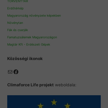
TÖRVÉNYTÁR
Erdőtérkép
Magyarország növényzete képekben
Növénytan
Fák és cserjék
Famatuzsálemek Magyarországon
Magtár Kft - Erdészeti Gépek
Közösségi ikonok
Mail
Facebook
Climaforce Life projekt
weboldala: