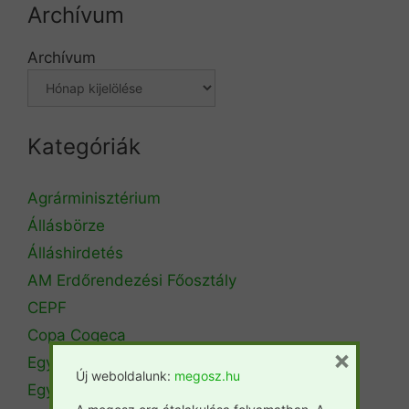
Archívum
Archívum
Kategóriák
Agrárminisztérium
Állásbörze
Álláshirdetés
AM Erdőrendezési Főosztály
CEPF
Copa Cogeca
×
Egyéb
Új weboldalunk:
megosz.hu
Egyetemi hírek