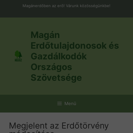
Kilépés
Magánerdőben az erő! Várunk közösségünkbe!
a
tartalomba
Magán
Erdőtulajdonosok és
Gazdálkodók
Országos
Szövetsége
Menü
Megjelent az Erdőtörvény