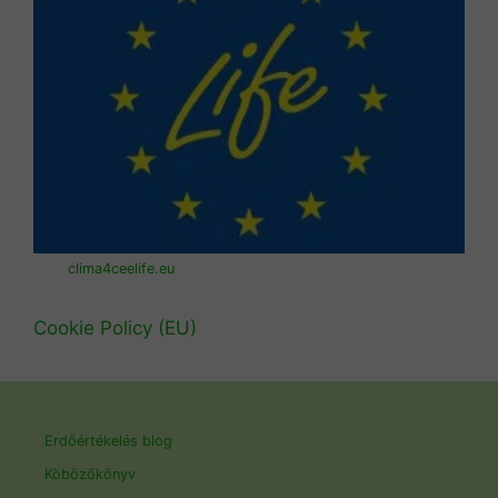
clima4ceelife.eu
Cookie Policy (EU)
Erdőértékelés blog
Köbözőkönyv