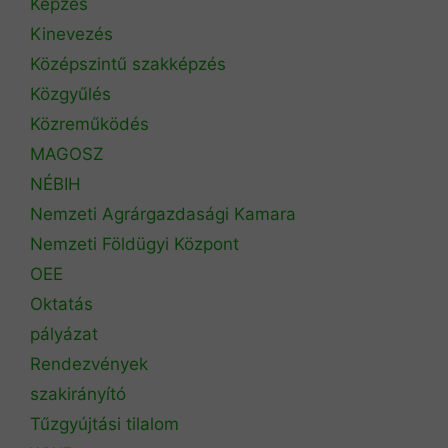
Képzés
Kinevezés
Középszintű szakképzés
Közgyűlés
Közreműködés
MAGOSZ
NÉBIH
Nemzeti Agrárgazdasági Kamara
Nemzeti Földügyi Központ
OEE
Oktatás
pályázat
Rendezvények
szakirányító
Tűzgyújtási tilalom