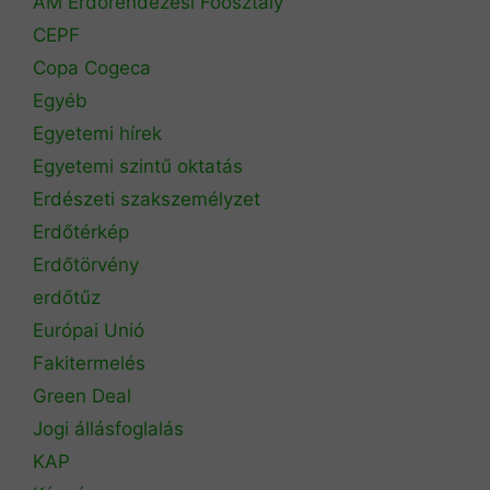
AM Erdőrendezési Főosztály
CEPF
Copa Cogeca
Egyéb
Egyetemi hírek
Egyetemi szintű oktatás
Erdészeti szakszemélyzet
Erdőtérkép
Erdőtörvény
erdőtűz
Európai Unió
Fakitermelés
Green Deal
Jogi állásfoglalás
KAP