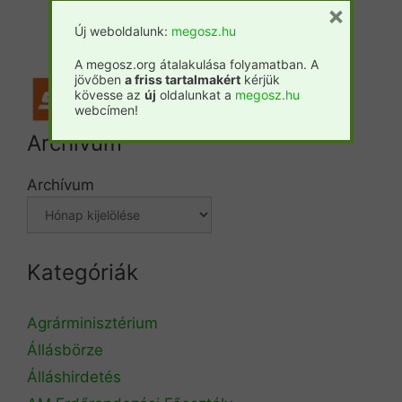
×
Forestpress
Új weboldalunk:
megosz.hu
A megosz.org átalakulása folyamatban. A
jövőben
a friss tartalmakért
kérjük
kövesse az
új
oldalunkat a
megosz.hu
webcímen!
Archívum
Archívum
Kategóriák
Agrárminisztérium
Állásbörze
Álláshirdetés