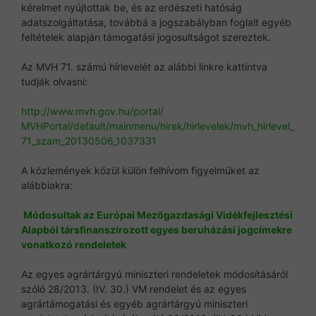
kérelmet nyújtottak be, és az erdészeti hatóság
adatszolgáltatása, továbbá a jogszabályban foglalt egyéb
feltételek alapján támogatási jogosultságot szereztek.
Az MVH 71. számú hírlevelét az alábbi linkre kattintva
tudják olvasni:
http://www.mvh.gov.hu/portal/
MVHPortal/default/mainmenu/
hirek/hirlevelek/mvh_hirlevel_
71_szam_20130506_1037331
A közlemények közül külön felhívom figyelmüket az
alábbiakra:
Módosultak az Európai Mezőgazdasági Vidékfejlesztési
Alapból társfinanszírozott egyes beruházási jogcímekre
vonatkozó rendeletek
Az egyes agrártárgyú miniszteri rendeletek módosításáról
szóló 28/2013. (IV. 30.) VM rendelet és az egyes
agrártámogatási és egyéb agrártárgyú miniszteri