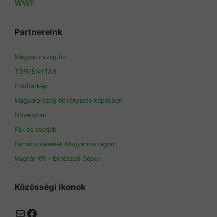
WWF
Partnereink
Magyarorszag.hu
TÖRVÉNYTÁR
Erdőtérkép
Magyarország növényzete képekben
Növénytan
Fák és cserjék
Famatuzsálemek Magyarországon
Magtár Kft - Erdészeti Gépek
Közösségi ikonok
Mail
Facebook