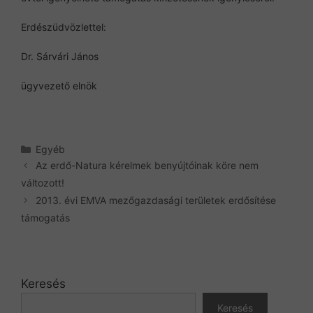
Erdészüdvözlettel:
Dr. Sárvári János
ügyvezető elnök
Kategória
Egyéb
Az erdő-Natura kérelmek benyújtóinak köre nem
változott!
2013. évi EMVA mezőgazdasági területek erdősítése
támogatás
Keresés
Keresés