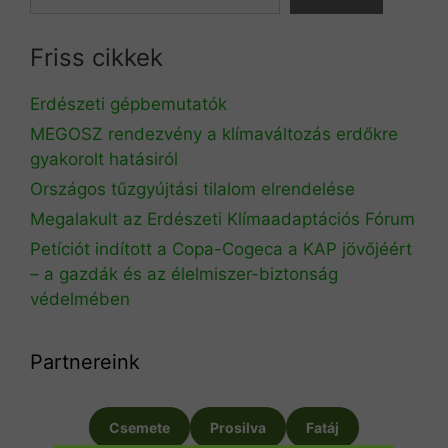
Friss cikkek
Erdészeti gépbemutatók
MEGOSZ rendezvény a klímaváltozás erdőkre
gyakorolt hatásiról
Országos tűzgyújtási tilalom elrendelése
Megalakult az Erdészeti Klímaadaptációs Fórum
Petíciót indított a Copa-Cogeca a KAP jövőjéért
– a gazdák és az élelmiszer-biztonság
védelmében
Partnereink
Csemete
Prosilva
Fatáj