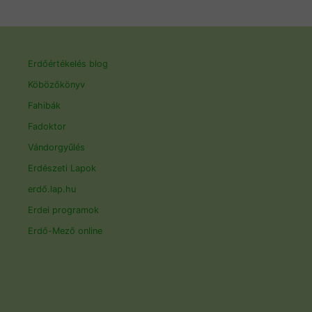
Erdőértékelés blog
Köbözőkönyv
Fahibák
Fadoktor
Vándorgyűlés
Erdészeti Lapok
erdő.lap.hu
Erdei programok
Erdő-Mező online