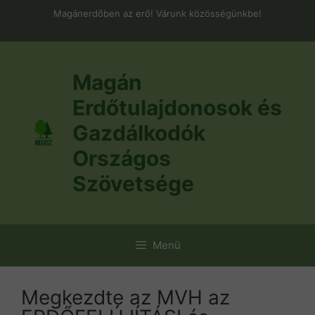
Kilépés
Magánerdőben az erő! Várunk közösségünkbe!
a
tartalomba
Magán
Erdőtulajdonosok és
Gazdálkodók
Országos
Szövetsége
Menü
Megkezdte az MVH az