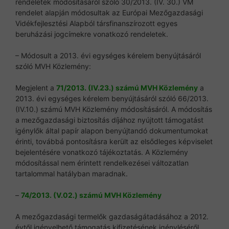
rendeletek módosításáról szóló 30/2013. (IV. 30.) VM
rendelet alapján módosultak az Európai Mezőgazdasági
Vidékfejlesztési Alapból társfinanszírozott egyes
beruházási jogcímekre vonatkozó rendeletek.
– Módosult a 2013. évi egységes kérelem benyújtásáról
szóló MVH Közlemény:
Megjelent a
71/2013. (IV.23.) számú MVH Közlemény
a
2013. évi egységes kérelem benyújtásáról szóló 66/2013.
(IV.10.) számú MVH Közlemény módosításáról. A módosítás
a mezőgazdasági biztosítás díjához nyújtott támogatást
igénylők által papír alapon benyújtandó dokumentumokat
érinti, továbbá pontosításra került az elsődleges képviselet
bejelentésére vonatkozó tájékoztatás. A Közlemény
módosítással nem érintett rendelkezései változatlan
tartalommal hatályban maradnak.
–
74/2013. (V.02.) számú MVH Közlemény
A mezőgazdasági termelők gazdaságátadásához a 2012.
évtől igényelhető támogatás kifizetésének igényléséről.