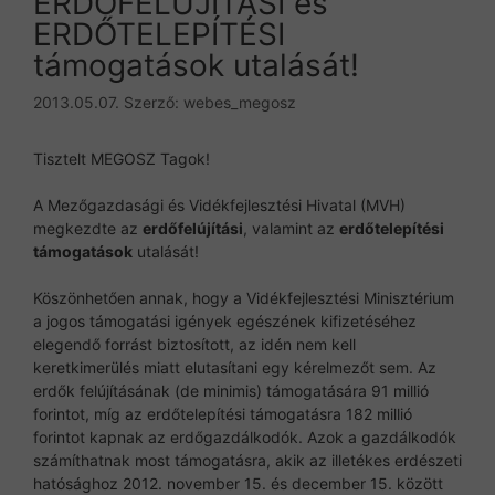
ERDŐFELÚJÍTÁSI és
ERDŐTELEPÍTÉSI
támogatások utalását!
2013.05.07.
Szerző:
webes_megosz
Tisztelt MEGOSZ Tagok!
A Mezőgazdasági és Vidékfejlesztési Hivatal (MVH)
megkezdte az
erdőfelújítási
, valamint az
erdőtelepítési
támogatások
utalását!
Köszönhetően annak, hogy a Vidékfejlesztési Minisztérium
a jogos támogatási igények egészének kifizetéséhez
elegendő forrást biztosított, az idén nem kell
keretkimerülés miatt elutasítani egy kérelmezőt sem. Az
erdők felújításának (de minimis) támogatására 91 millió
forintot, míg az erdőtelepítési támogatásra 182 millió
forintot kapnak az erdőgazdálkodók. Azok a gazdálkodók
számíthatnak most támogatásra, akik az illetékes erdészeti
hatósághoz 2012. november 15. és december 15. között