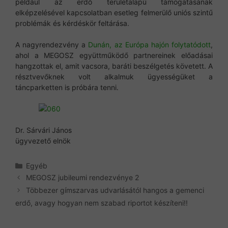
például az erdő területalapú támogatásának
elképzelésével kapcsolatban esetleg felmerülő uniós szintű
problémák és kérdéskör feltárása.
A nagyrendezvény a
Dunán, az Európa hajón folytatódott
,
ahol a MEGOSZ együttműködő partnereinek előadásai
hangzottak el, amit vacsora, baráti beszélgetés követett. A
résztvevőknek volt alkalmuk ügyességüket a
táncparketten is próbára tenni.
Dr. Sárvári János
ügyvezető elnök
Kategória
Egyéb
MEGOSZ jubileumi rendezvénye 2
Többezer gímszarvas udvarlásától hangos a gemenci
erdő, avagy hogyan nem szabad riportot készíteni!!