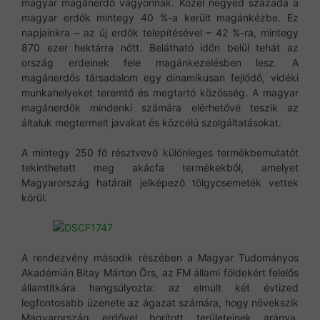
magyar magánerdő vagyonnak. Közel negyed százada a
magyar erdők mintegy 40 %-a került magánkézbe. Ez
napjainkra – az új erdők telepítésével – 42 %-ra, mintegy
870 ezer hektárra nőtt. Belátható időn belül tehát az
ország erdeinek fele magánkezelésben lesz. A
magánerdős társadalom egy dinamikusan fejlődő, vidéki
munkahelyeket teremtő és megtartó közösség. A magyar
magánerdők mindenki számára elérhetővé teszik az
általuk megtermelt javakat és közcélú szolgáltatásokat.
A mintegy 250 fő résztvevő különleges termékbemutatót
tekinthetett meg akácfa termékekből, amelyet
Magyarország határait jelképező tölgycsemeték vettek
körül.
A rendezvény második részében a Magyar Tudományos
Akadémián Bitay Márton Örs, az FM állami földekért felelős
államtitkára hangsúlyozta: az elmúlt két évtized
legfontosabb üzenete az ágazat számára, hogy növekszik
Magyarország erdővel borított területeinek aránya.