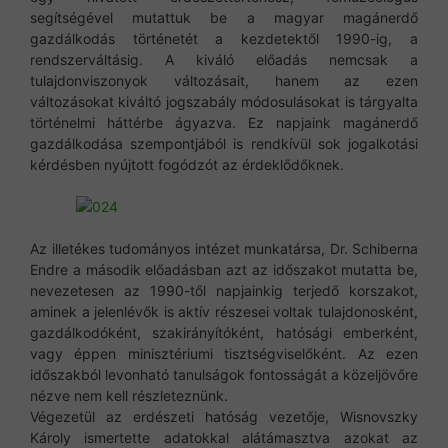
segítségével mutattuk be a magyar magánerdő
gazdálkodás történetét a kezdetektől 1990-ig, a
rendszerváltásig. A kiváló előadás nemcsak a
tulajdonviszonyok változásait, hanem az ezen
változásokat kiváltó jogszabály módosulásokat is tárgyalta
történelmi háttérbe ágyazva. Ez napjaink magánerdő
gazdálkodása szempontjából is rendkívül sok jogalkotási
kérdésben nyújtott fogódzót az érdeklődőknek.
Az illetékes tudományos intézet munkatársa, Dr. Schiberna
Endre a második előadásban azt az időszakot mutatta be,
nevezetesen az 1990-től napjainkig terjedő korszakot,
aminek a jelenlévők is aktív részesei voltak tulajdonosként,
gazdálkodóként, szakirányítóként, hatósági emberként,
vagy éppen minisztériumi tisztségviselőként. Az ezen
időszakból levonható tanulságok fontosságát a közeljövőre
nézve nem kell részleteznünk.
Végezetül az erdészeti hatóság vezetője, Wisnovszky
Károly ismertette adatokkal alátámasztva azokat az