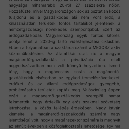
nagysága mihamarabb 20-ról 27 százalékra nőjön.
Hozzáfűzte: mivel Magyarországon sok az osztatlan közös
tulajdonú és a gazdálkodás alá nem vont erdő, a
kihasználatlan területek fontos tartalékot jelentenek a
nemzetgazdasági növekedés szempontjából. Ezért az
erdőgazdálkodás Magyarország egyik fontos kitörési
pontja lehet a 2020-ig tartó vidékfejlesztési ciklusban.
Ebben a folyamatban a szaktárca számít a MEGOSZ aktív
közreműködésére. Az államtitkár utalt rá: a magyar
magánerdő-gazdálkodás a privatizáció óta eltelt
negyedszázadban nem volt könnyű helyzetben. Ismert
tény, hogy a magánosítás során a magánerdő-
gazdálkodók elsősorban az egykori termelőszövetkezeti
erdőket és az állami erdőgazdaságok gyengébb,
problémásabb területeit kapták meg. Valószínűleg éppen
ezért a magánerdő-gazdálkodás szereplői hamar
felismerték, hogy érdekük egy erős szakmai szövetség
létrehozása, a közös fellépés érdekében. Nagy István
kiemelte: a magánerdő-gazdálkodás számára nagy
jelentőségű volt, hogy a magánszektor számára is megnyílt
az elmúlt években a közfoglalkoztatás lehetősége. Így ma