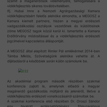
számít a magánerdősök véleményére, támogatására a
vidékfejlesztés sikeres továbbvitelében.
Ifj. Hubai Imre a Nemzeti Agrárgazdasági Kamara
vidékfejlesztésért felelős alelnöke elmondta, a MEGOSZ a
Kamara kiemelt partnere, hiszen a megyei erdészeti
vadgazdálkodási osztályok vezetőinek és küldötteinek
zöme MEGOSZ tagok közül kerül ki. Ismertette a Kamara
Erdőtörvény módosítással és a vidékfejlesztés erdészeti
jogcímeivel kapcsolatos álláspontját.
A MEGOSZ által alapított Rimler Pál emlékérmet 2014-ben
Támba Miklós, Szövetségünk alelnöke vehette át. A
díjátadásról a későbbiek során külön számolunk be.
Az akadémiai program második részében szakmai
konferencia zajlott le, amelynek előadói a magyar
magánerdő gazdálkodás múltjáról és jelenéről, illetve a
vidékfejlesztés erdészeti vonatkozásairól számoltak be.
A szakmai konferencia első részében Dr. Oroszi Sándor
egy hivatott erdészettörténész, főmuzeológus