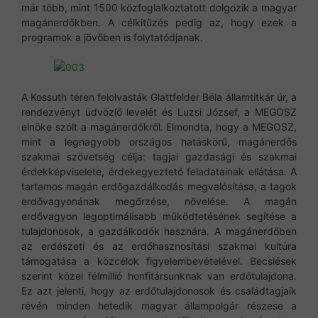
már több, mint 1500 közfoglalkoztatott dolgozik a magyar
magánerdőkben. A célkitűzés pedig az, hogy ezek a
programok a jövőben is folytatódjanak.
A Kossuth téren felolvasták Glattfelder Béla államtitkár úr, a
rendezvényt üdvözlő levelét és Luzsi József, a MEGOSZ
elnöke szólt a magánerdőkről. Elmondta, hogy a MEGOSZ,
mint a legnagyobb országos hatáskörű, magánerdős
szakmai szövetség célja: tagjai gazdasági és szakmai
érdekképviselete, érdekegyeztető feladatainak ellátása. A
tartamos magán erdőgazdálkodás megvalósítása, a tagok
erdővagyonának megőrzése, növelése. A magán
erdővagyon legoptimálisabb működtetésének segítése a
tulajdonosok, a gazdálkodók hasznára. A magánerdőben
az erdészeti és az erdőhasznosítási szakmai kultúra
támogatása a közcélok figyelembevételével. Becslések
szerint közel félmillió honfitársunknak van erdőtulajdona.
Ez azt jelenti, hogy az erdőtulajdonosok és családtagjaik
révén minden hetedik magyar állampolgár részese a