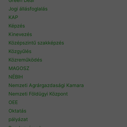
Green Deal
Jogi állásfoglalás
KAP
Képzés
Kinevezés
Középszintű szakképzés
Közgyűlés
Közreműködés
MAGOSZ
NÉBIH
Nemzeti Agrárgazdasági Kamara
Nemzeti Földügyi Központ
OEE
Oktatás
pályázat