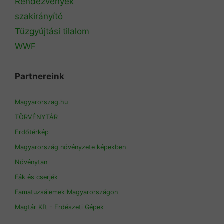
Rendezvények
szakirányító
Tűzgyújtási tilalom
WWF
Partnereink
Magyarorszag.hu
TÖRVÉNYTÁR
Erdőtérkép
Magyarország növényzete képekben
Növénytan
Fák és cserjék
Famatuzsálemek Magyarországon
Magtár Kft - Erdészeti Gépek