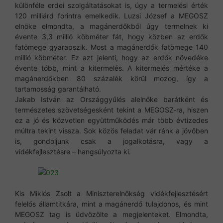
különféle erdei szolgáltatásokat is, úgy a termelési érték
120 milliárd forintra emelkedik. Luzsi József a MEGOSZ
elnöke elmondta, a magánerdőkből úgy termelnek ki
évente 3,3 millió köbméter fát, hogy közben az erdők
fatömege gyarapszik. Most a magánerdők fatömege 140
millió köbméter. Ez azt jelenti, hogy az erdők növedéke
évente több, mint a kitermelés. A kitermelés mértéke a
magánerdőkben 80 százalék körül mozog, így a
tartamosság garantálható.
Jakab István az Országgyűlés alelnöke barátként és
természetes szövetségesként tekint a MEGOSZ-ra, hiszen
ez a jó és közvetlen együttműködés már több évtizedes
múltra tekint vissza. Sok közös feladat vár ránk a jövőben
is, gondoljunk csak a jogalkotásra, vagy a
vidékfejlesztésre – hangsúlyozta ki.
Kis Miklós Zsolt a Miniszterelnökség vidékfejlesztésért
felelős államtitkára, mint a magánerdő tulajdonos, és mint
MEGOSZ tag is üdvözölte a megjelenteket. Elmondta,