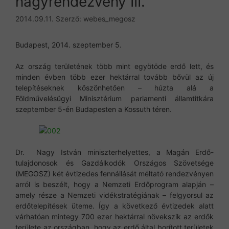
nagyrendezvény III.
2014.09.11.
Szerző:
webes_megosz
Budapest, 2014. szeptember 5.
Az ország területének több mint egyötöde erdő lett, és
minden évben több ezer hektárral tovább bővül az új
telepítéseknek köszönhetően – húzta alá a
Földművelésügyi Minisztérium parlamenti államtitkára
szeptember 5-én Budapesten a Kossuth téren.
Dr. Nagy István miniszterhelyettes, a Magán Erdő-
tulajdonosok és Gazdálkodók Országos Szövetsége
(MEGOSZ) két évtizedes fennállását méltató rendezvényen
arról is beszélt, hogy a Nemzeti Erdőprogram alapján –
amely része a Nemzeti vidékstratégiának – felgyorsul az
erdőtelepítések üteme. Így a következő évtizedek alatt
várhatóan mintegy 700 ezer hektárral növekszik az erdők
területe az országban, hogy az erdő által borított területek