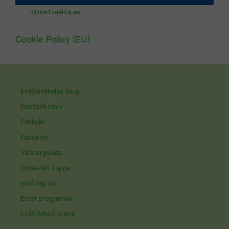
clima4ceelife.eu
Cookie Policy (EU)
Erdőértékelés blog
Köbözőkönyv
Fahibák
Fadoktor
Vándorgyűlés
Erdészeti Lapok
erdő.lap.hu
Erdei programok
Erdő-Mező online