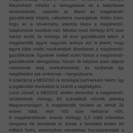
Köszönhető mindez a támogatások és a telepítések
rendszerének, valamint az állami és magánerdő-
gazdálkodók kitartó, céltudatos munkájának. Külön öröm,
hogy ez a növekmény jelentős része a magánerdő-
tulajdonosok kezében van. Mindez most mintegy 870 ezer
hektár erdőt, és mintegy 38 ezer gazdálkodót jelent. A
magánerdők egyre nagyobb aránya azt is jelenti, hogy
egyre több vidéki munkahelyet létesítenek a magánerdő-
gazdálkodók. Egyebek mellett ezért fontos a magánerdő-
gazdálkodók támogatása, hiszen ők helyben piaci alapon
valósítanak meg munkahelyeket, és nyújtanak így
megélhetést sok embernek – hangsúlyozta.
A szaktárca a MEGOSZ-ra stratégiai partnerként tekint. Így
a jogalkotási munkában is számít a segítségére.
Luzsi József, a MEGOSZ elnöke elmondta: a magánerdő-
területeknek mintegy 80 százalékát művelik jelenleg
Magyarországon. A magánerdők területe az elmúlt 20
évben több, mint 100 ezer hektárral nőtt.
A magánerdőkben évente mintegy 3,3 millió köbméter
hengeres fát termelnek ki. Ennek a termelési értéke 80
milliárd forint, amennyiben mindehhez hozzászámolják a