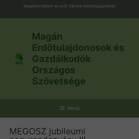
Kilépés
Magánerdőben az erő! Várunk közösségünkbe!
a
tartalomba
Magán
Erdőtulajdonosok és
Gazdálkodók
Országos
Szövetsége
Menü
MEGOSZ jubileumi