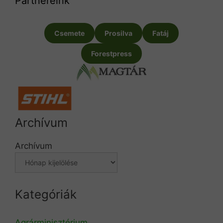
Partnereink
Csemete
Prosilva
Fatáj
Forestpress
Archívum
Archívum
Kategóriák
Agrárminisztérium