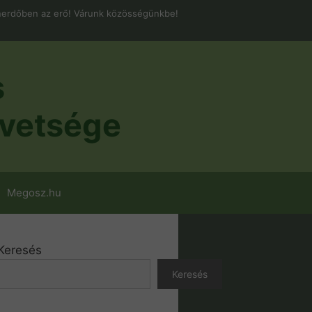
erdőben az erő! Várunk közösségünkbe!
s
vetsége
Megosz.hu
Keresés
Keresés