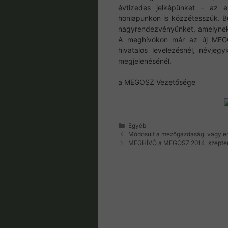
évtizedes jelképünket – az e
honlapunkon is közzétesszük. B
nagyrendezvényünket, amelynek
A meghívókon már az új MEGO
hivatalos levelezésnél, névjeg
megjelenésénél.
a MEGOSZ Vezetősége
Kategória
Egyéb
Módosult a mezőgazdasági vagy erd
MEGHÍVÓ a MEGOSZ 2014. szeptemb