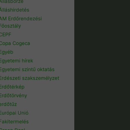
Állásbörze
Álláshirdetés
AM Erdőrendezési
Főosztály
CEPF
Copa Cogeca
Egyéb
Egyetemi hírek
Egyetemi szintű oktatás
Erdészeti szakszemélyzet
Erdőtérkép
Erdőtörvény
erdőtűz
Európai Unió
Fakitermelés