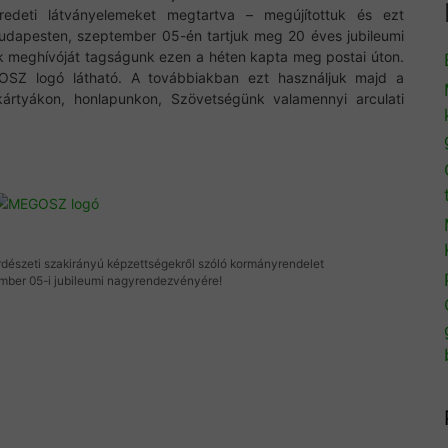
redeti látványelemeket megtartva – megújítottuk és ezt
udapesten, szeptember 05-én tartjuk meg 20 éves jubileumi
 meghívóját tagságunk ezen a héten kapta meg postai úton.
SZ logó látható. A továbbiakban ezt használjuk majd a
ykártyákon, honlapunkon, Szövetségünk valamennyi arculati
észeti szakirányú képzettségekről szóló kormányrendelet
er 05-i jubileumi nagyrendezvényére!