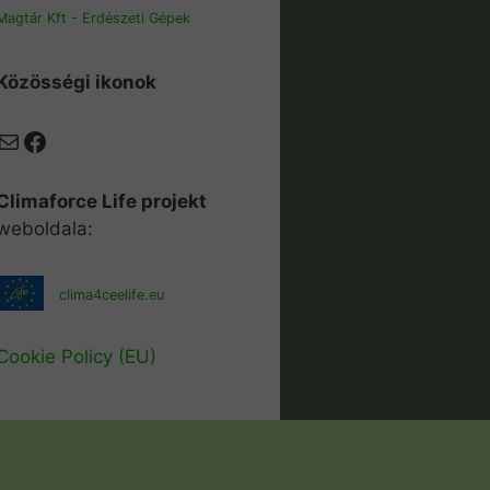
Magtár Kft - Erdészeti Gépek
Közösségi ikonok
Mail
Facebook
Climaforce Life projekt
weboldala:
clima4ceelife.eu
Cookie Policy (EU)