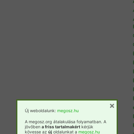
×
Új weboldalunk:
megosz.hu
A megosz.org átalakulása folyamatban. A
jövőben
a friss tartalmakért
kérjük
kövesse az
új
oldalunkat a
megosz.hu