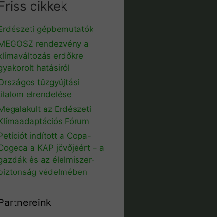
Friss cikkek
Erdészeti gépbemutatók
MEGOSZ rendezvény a
klímaváltozás erdőkre
gyakorolt hatásiról
Országos tűzgyújtási
tilalom elrendelése
Megalakult az Erdészeti
Klímaadaptációs Fórum
Petíciót indított a Copa-
Cogeca a KAP jövőjéért – a
gazdák és az élelmiszer-
biztonság védelmében
Partnereink