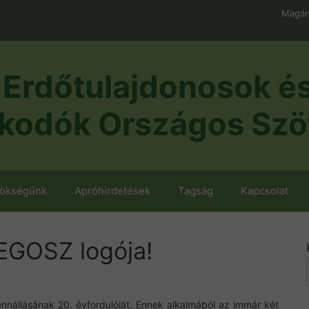
Magán
Erdőtulajdonosok é
kodók Országos Szö
nökségünk
Apróhirdetések
Tagság
Kapcsolat
EGOSZ logója!
nnállásának 20. évfordulóját. Ennek alkalmából az immár két