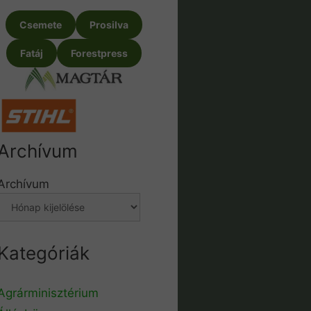
Csemete
Prosilva
Fatáj
Forestpress
Archívum
Archívum
Kategóriák
Agrárminisztérium