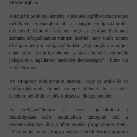
Strasbourgban.
A néppárti politikus kiemelte: a jelentés legfőbb üzenete teljes
mértékben összhangban áll a magyar erdőgazdálkodók
érdekeivel. Kimondja ugyanis, hogy az Európai Parlament
számára elfogadhatatlan minden kísérlet, mely uniós szintre
kívánja emelni az erdőgazdálkodást. „Egyhangúan mondjuk
tehát, hogy tartsuk tiszteletben az ágazat helyi és regionális
jellegét és a tagállamok hatásköri illetékességét” – húzta alá
Erdős Norbert.
Az elfogadott dokumentum elismeri, hogy az erdők és az
erdőgazdálkodók kiemelt szerepet töltenek be a vidék
életében, nélkülük a vidék fejlesztése elképzelhetetlen.
Az erdőgazdálkodást, és hozzá kapcsolódóan a
fafeldolgozást ezért megfelelően támogatni kell a
rendelkezésünkre álló vidékfejlesztési programokon belül.
„Megnyugtat a tudat, hogy a magyar vidékfejlesztési program