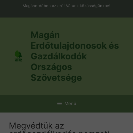
Kilépés
Magánerdőben az erő! Várunk közösségünkbe!
a
tartalomba
Magán
Erdőtulajdonosok és
Gazdálkodók
Országos
Szövetsége
Menü
Megvédtük az