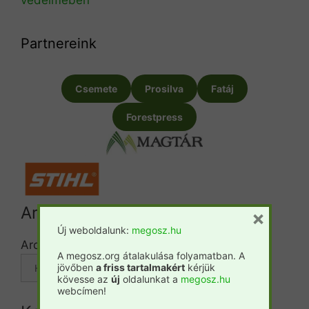
Partnereink
Csemete
Prosilva
Fatáj
Forestpress
Archívum
×
Új weboldalunk:
megosz.hu
Archívum
A megosz.org átalakulása folyamatban. A
jövőben
a friss tartalmakért
kérjük
kövesse az
új
oldalunkat a
megosz.hu
webcímen!