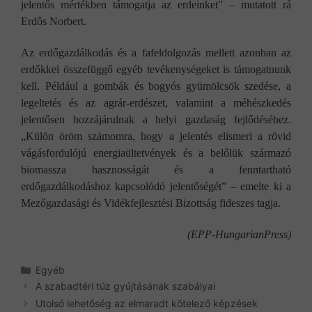
jelentős mértékben támogatja az erdeinket” – mutatott rá
Erdős Norbert.
Az erdőgazdálkodás és a fafeldolgozás mellett azonban az
erdőkkel összefüggő egyéb tevékenységeket is támogatnunk
kell. Például a gombák és bogyós gyümölcsök szedése, a
legeltetés és az agrár-erdészet, valamint a méhészkedés
jelentősen hozzájárulnak a helyi gazdaság fejlődéséhez.
„Külön öröm számomra, hogy a jelentés elismeri a rövid
vágásfordulójú energiaültetvények és a belőlük származó
biomassza hasznosságát és a fenntartható
erdőgazdálkodáshoz kapcsolódó jelentőségét” – emelte ki a
Mezőgazdasági és Vidékfejlesztési Bizottság fideszes tagja.
(EPP-HungarianPress)
Kategória
Egyéb
A szabadtéri tűz gyújtásának szabályai
Utolsó lehetőség az elmaradt kötelező képzések