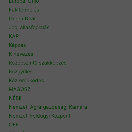
Európai Unió
Fakitermelés
Green Deal
Jogi állásfoglalás
KAP
Képzés
Kinevezés
Középszintű szakképzés
Közgyűlés
Közreműködés
MAGOSZ
NÉBIH
Nemzeti Agrárgazdasági Kamara
Nemzeti Földügyi Központ
OEE