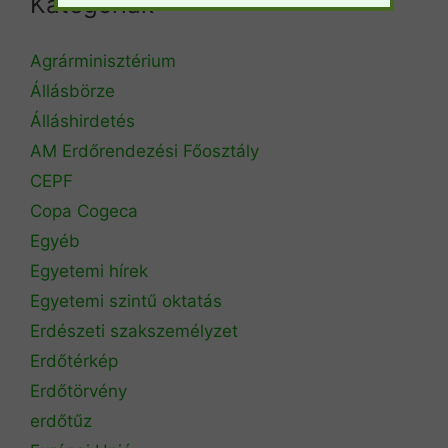
Kategóriák
Agrárminisztérium
Állásbörze
Álláshirdetés
AM Erdőrendezési Főosztály
CEPF
Copa Cogeca
Egyéb
Egyetemi hírek
Egyetemi szintű oktatás
Erdészeti szakszemélyzet
Erdőtérkép
Erdőtörvény
erdőtűz