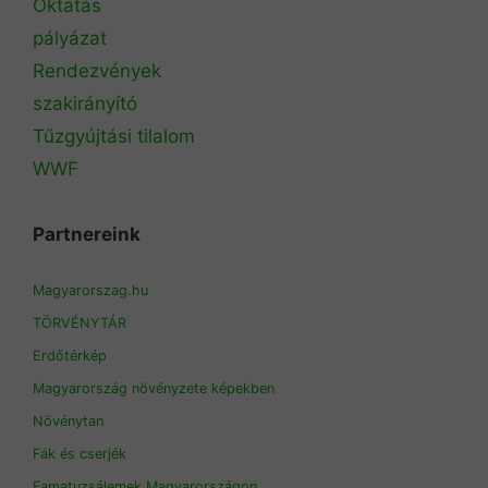
Oktatás
pályázat
Rendezvények
szakirányító
Tűzgyújtási tilalom
WWF
Partnereink
Magyarorszag.hu
TÖRVÉNYTÁR
Erdőtérkép
Magyarország növényzete képekben
Növénytan
Fák és cserjék
Famatuzsálemek Magyarországon