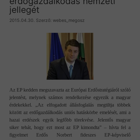
erdőgazdálkodás nemzeti
jellegét
2015.04.30.
Szerző:
webes_megosz
Az EP kedden megszavazta az Európai Erdőstratégiáról szóló
jelentést, melynek számos rendelkezése egyezik a magyar
érdekekkel. „Az elfogadott állásfoglalás megtiltja többek
között az erdőgazdálkodás uniós hatáskörbe emelését, ami a
hazai erdészek egyik legfőbb törekvése. Jelentős magyar
siker tehát, hogy ezt most az EP kimondta” – hívta fel a
figyelmet Erdős Norbert fideszes EP-képviselő