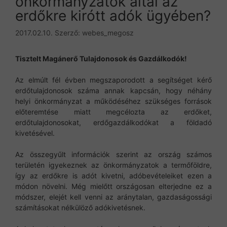
önkormányzatok által az
erdőkre kirótt adók ügyében?
2017.02.10.
Szerző:
webes_megosz
Tisztelt Magánerő Tulajdonosok és Gazdálkodók!
Az elmúlt fél évben megszaporodott a segítséget kérő
erdőtulajdonosok száma annak kapcsán, hogy néhány
helyi önkormányzat a működéséhez szükséges források
előteremtése miatt megcélozta az erdőket,
erdőtulajdonosokat, erdőgazdálkodókat a földadó
kivetésével.
Az összegyűlt információk szerint az ország számos
területén igyekeznek az önkormányzatok a termőföldre,
így az erdőkre is adót kivetni, adóbevételeiket ezen a
módon növelni. Még mielőtt országosan elterjedne ez a
módszer, elejét kell venni az aránytalan, gazdaságossági
számításokat nélkülöző adókivetésnek.