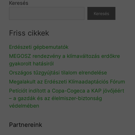
Keresés
Keresés
Friss cikkek
Erdészeti gépbemutatók
MEGOSZ rendezvény a klímaváltozás erdőkre
gyakorolt hatásiról
Országos tűzgyújtási tilalom elrendelése
Megalakult az Erdészeti Klímaadaptációs Fórum
Petíciót indított a Copa-Cogeca a KAP jövőjéért
– a gazdák és az élelmiszer-biztonság
védelmében
Partnereink