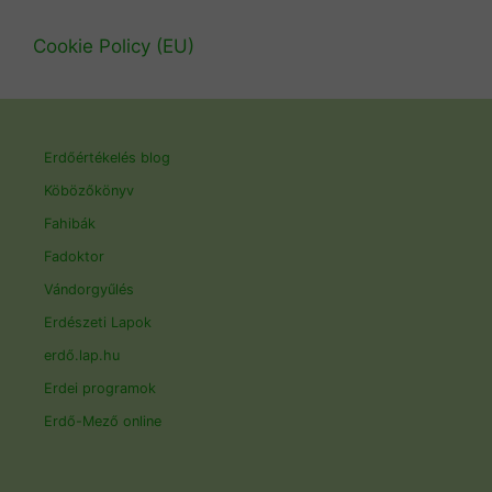
Cookie Policy (EU)
Erdőértékelés blog
Köbözőkönyv
Fahibák
Fadoktor
Vándorgyűlés
Erdészeti Lapok
erdő.lap.hu
Erdei programok
Erdő-Mező online