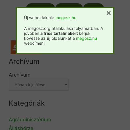
Csemete
Prosilva
Fatáj
×
Új weboldalunk:
megosz.hu
Forestpress
A megosz.org átalakulása folyamatban. A
jövőben
a friss tartalmakért
kérjük
kövesse az
új
oldalunkat a
megosz.hu
webcímen!
Archívum
Archívum
Kategóriák
Agrárminisztérium
Állásbörze