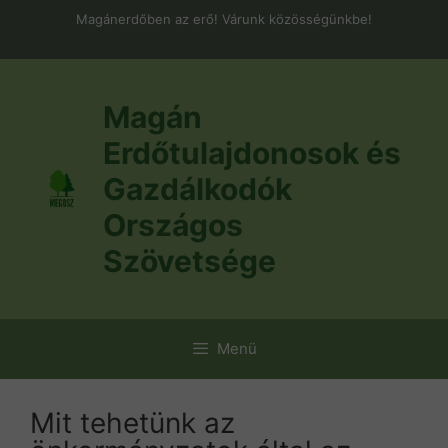
Kilépés
Magánerdőben az erő! Várunk közösségünkbe!
a
tartalomba
Magán
Erdőtulajdonosok és
Gazdálkodók
Országos
Szövetsége
Menü
Mit tehetünk az