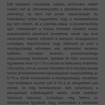
Első lépésként indoklással, írásban, tértivevény mellett
tudatni kell az önkormányzattal a döntésével ellentétes
véleményt, és kérni kell annak visszavonását. Az
indoklásban fontos megemlíteni, hogy a rendeletalkotási
jog nem vitatott, de a számítás alapja, a jövedelmezőség
igen. Indoklásként a hosszú termelési ciklusból adódó
szakaszonként jelentkező jövedelmet, annak egy évre
viszonyított csekély mértékét is elemezni, kihangsúlyozni
szükséges. Alapinformáció, hogy többnyire az erdő a
mezőgazdasági művelésre már alkalmatlan területen
található, művelése extenzív, jövedelmezősége
magyarországi természeti, éghajlati és fafaj viszonyokat
figyelembe véve 1.2-1.7% a terület és faállomány értékéhez
viszonyítva, ami az azonos körzetben lévő mezőgazdasági
terület jövedelemtermelő képességének megközelítőleg az
5-7%-a. Ebből következően a mezőgazdasági művelésbe
vont területekre kivetett adó 5-7%-a az elfogadható adó
mérték. Ez még természetesen nem tartalmazza a
támogatások különbségéből adódó, erdők esetében
hátrányos helyzetet. Szükséges még felhívni az
önkormányzat figyelmét, hogy amennyiben a rendeletet