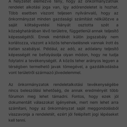
A helyzetet elemezve tény, hogy az önkormányzatnak
rendelet alkotási joga van, így adórendeletet is hozhat.
Több esetben viszont teljesen nyilvánvaló, hogy az
önkormányzat minden gazdasági számítást nélkülözve a
saját költségvetési hiányát osztotta szét a
községhatárában lévő területre, függetlenül annak teljesítő
képességétől. Ennek mértékét külön jogszabály nem
korlátozza, viszont a közös teherviselésnek vannak írott és
íratlan szabályai. Például, az adó, az adóalany teljesítő
képességét ne befolyásolja olyan módon, hogy ne tudja
folytatni a tevékenységét. A közös teher arányos legyen a
térségben termelhető javak tömegével, a gazdálkodásba
vont területről származó jövedelemmel.
Az önkormányzatok rendeletalkotási tevékenységébe
nincs beleszólási lehetőség, de annak eredményét több
fórumon meg lehet támadni. Fontos, hogy ezek jól
dokumentált válaszokat igényelnek, mert nem lehet arra
számítani, hogy az önkormányzat saját meggondolásból
visszavonja a rendeletét, ezért jól felépített jogi lépéseket
kell tenni.