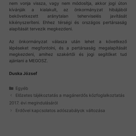
nem vonja vissza, vagy nem módosítja, akkor jogi úton
kívánják a kialakult, az önkormányzat hibájából
bekövetkezett aránytalan teherviselés javítását
kikényszeríteni. Ehhez térségi és országos pertársaság
alapítását tervezik megkezdeni.
Az önkormányzat válasza után lehet a következő
lépéseket megfontolni, és a pertársaság megalapítását
megkezdeni, amihez szakértői és jogi segítőket tud
ajánlani a MEGOSZ.
Duska József
Kategória
Egyéb
Előzetes tájékoztatás a magánerdős közfoglalkoztatás
2017. évi megindulásáról
Erdővel kapcsolatos adószabályok változása