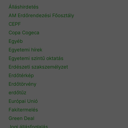
Álláshirdetés
AM Erdőrendezési Főosztály
CEPF
Copa Cogeca
Egyéb
Egyetemi hírek
Egyetemi szintű oktatás
Erdészeti szakszemélyzet
Erdőtérkép
Erdőtörvény
erdőtűz
Európai Unió
Fakitermelés
Green Deal
Jogi állásfoglalás