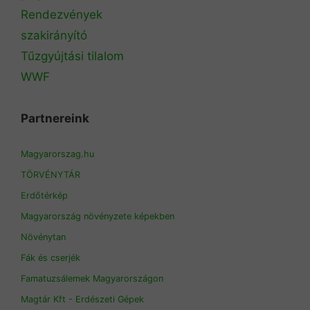
Rendezvények
szakirányító
Tűzgyújtási tilalom
WWF
Partnereink
Magyarorszag.hu
TÖRVÉNYTÁR
Erdőtérkép
Magyarország növényzete képekben
Növénytan
Fák és cserjék
Famatuzsálemek Magyarországon
Magtár Kft - Erdészeti Gépek