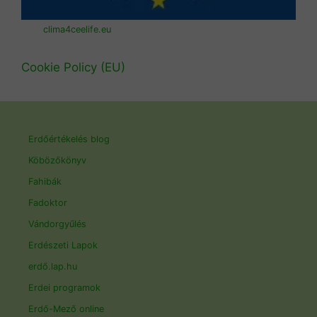
clima4ceelife.eu
Cookie Policy (EU)
Erdőértékelés blog
Köbözőkönyv
Fahibák
Fadoktor
Vándorgyűlés
Erdészeti Lapok
erdő.lap.hu
Erdei programok
Erdő-Mező online