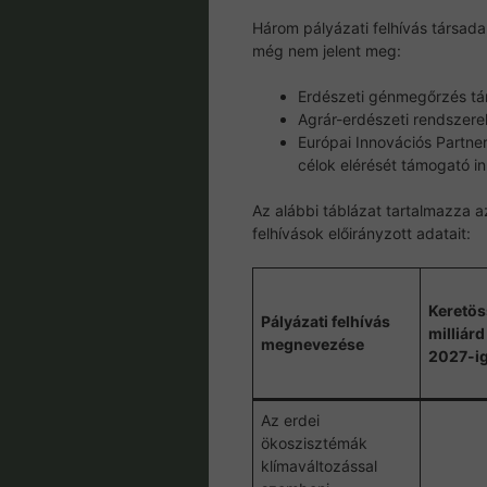
Három pályázati felhívás társada
még nem jelent meg:
Erdészeti génmegőrzés t
Agrár-erdészeti rendszerek
Európai Innovációs Partn
célok elérését támogató i
Az alábbi táblázat tartalmazza a
felhívások előirányzott adatait:
Keretö
Pályázati felhívás
milliárd
megnevezése
2027-i
Az erdei
ökoszisztémák
klímaváltozással