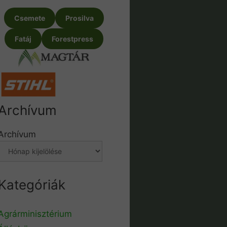
Csemete
Prosilva
Fatáj
Forestpress
Archívum
Archívum
Kategóriák
Agrárminisztérium