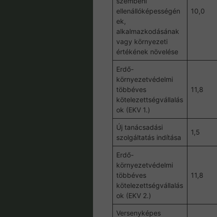
szembeni
ellenállóképességén
10,0
ek,
alkalmazkodásának
vagy környezeti
értékének növelése
Erdő-
környezetvédelmi
többéves
11,8
kötelezettségvállalás
ok (EKV 1.)
Új tanácsadási
1,5
szolgáltatás indítása
Erdő-
környezetvédelmi
többéves
11,8
kötelezettségvállalás
ok (EKV 2.)
Versenyképes