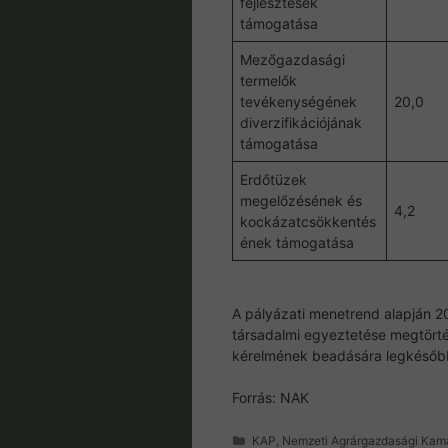
fejlesztések
támogatása
Mezőgazdasági
termelők
tevékenységének
20,0
diverzifikációjának
támogatása
Erdőtüzek
megelőzésének és
4,2
kockázatcsökkentés
ének támogatása
A pályázati menetrend alapján 20
társadalmi egyeztetése megtörtén
kérelmének beadására legkésőbb
Forrás: NAK
Kategória
KAP
,
Nemzeti Agrárgazdasági Kam