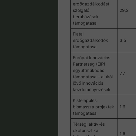
erdőgazdálkodást
szolgáló
29,2
beruházások
támogatása
Fiatal
erdőgazdálkodók
3,5
támogatása
Európai Innovációs
Partnerség (EIP)
együttműködés
7,7
támogatása – alulról
jövő innovációs
kezdeményezések
Kistelepülési
biomassza projektek
1,6
támogatása
Térségi aktív-és
ökoturisztikai
1,6