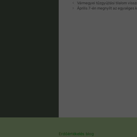
Vármegyei tűzgyújtási tilalom vis
Április 7-én megnyílt az egységes 
Erdőértékelés blog