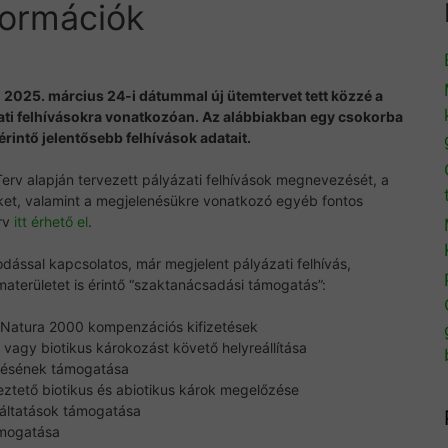
formációk
g
2025. március 24-i dátummal új ütemtervet tett közzé a
ati felhívásokra vonatkozóan. Az alábbiakban egy csokorba
rintő jelentősebb felhívások adatait.
 Terv alapján tervezett pályázati felhívások megnevezését, a
ket, valamint a megjelenésükre vonatkozó egyéb fontos
erv
itt érhető el
.
odással kapcsolatos, már megjelent pályázati felhívás,
aterületet is érintő “szaktanácsadási támogatás”:
t Natura 2000 kompenzációs kifizetések
 vagy biotikus károkozást követő helyreállítása
elésének támogatása
eztető biotikus és abiotikus károk megelőzése
gáltatások támogatása
ámogatása