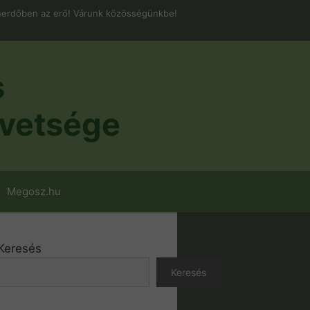
erdőben az erő! Várunk közösségünkbe!
s
vetsége
Megosz.hu
Keresés
Keresés