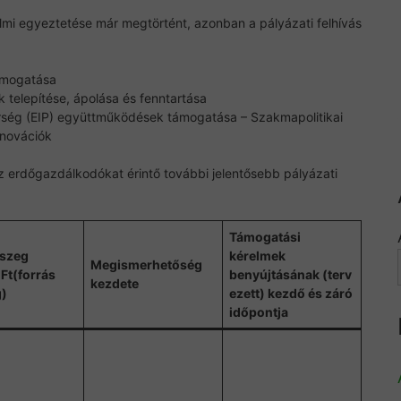
lmi egyeztetése már megtörtént, azonban a pályázati felhívás
ámogatása
 telepítése, ápolása és fenntartása
erség (EIP) együttműködések támogatása – Szakmapolitikai
nnovációk
z erdőgazdálkodókat érintő további jelentősebb pályázati
Támogatási
sszeg
kérelmek
Megismerhetőség
 Ft
(forrás
benyújtásának
(terv
kezdete
g)
ezett)
kezdő és záró
időpontja