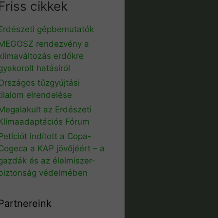
Friss cikkek
Erdészeti gépbemutatók
MEGOSZ rendezvény a
klímaváltozás erdőkre
gyakorolt hatásiról
Országos tűzgyújtási
tilalom elrendelése
Megalakult az Erdészeti
Klímaadaptációs Fórum
Petíciót indított a Copa-
Cogeca a KAP jövőjéért – a
gazdák és az élelmiszer-
biztonság védelmében
Partnereink