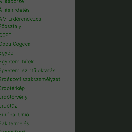
Állásbörze
Álláshirdetés
AM Erdőrendezési
Főosztály
CEPF
Copa Cogeca
Egyéb
Egyetemi hírek
Egyetemi szintű oktatás
Erdészeti szakszemélyzet
Erdőtérkép
Erdőtörvény
erdőtűz
Európai Unió
Fakitermelés