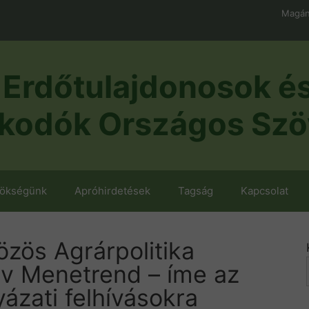
Magán
Erdőtulajdonosok é
kodók Országos Szö
nökségünk
Apróhirdetések
Tagság
Kapcsolat
zös Agrárpolitika
rv Menetrend – íme az
yázati felhívásokra