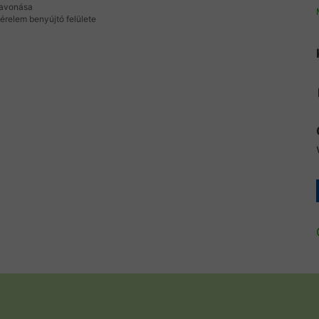
szavonása
kérelem benyújtó felülete