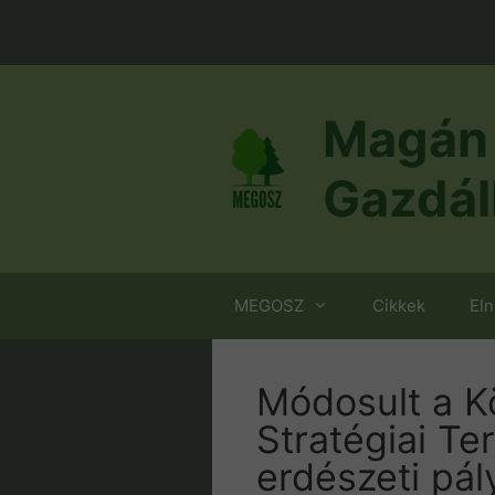
Kilépés
a
tartalomba
Magán 
Gazdál
MEGOSZ
Cikkek
El
Módosult a Kö
Stratégiai Te
erdészeti pál