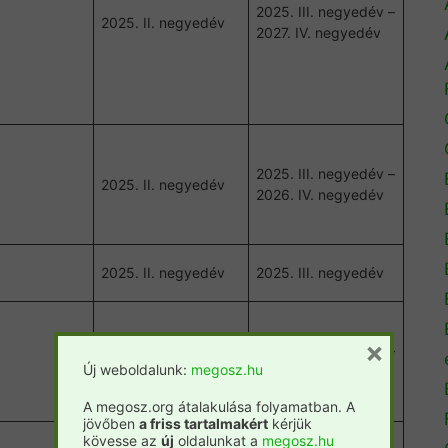
2025. III. negyedév –
2025. II. negyedév
2027. IV. negyedév
2025. III. negyedév –
2025. II. negyedév
2026. IV. negyedév
2025. II. negyedév
2025. III. negyedév
×
2025. III. negyedév –
2025. II. negyedév
Új weboldalunk:
megosz.hu
2027. IV. negyedév
A megosz.org átalakulása folyamatban. A
jövőben
a friss tartalmakért
kérjük
kövesse az
új
oldalunkat a
megosz.hu