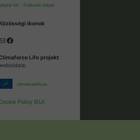
Magtár Kft - Erdészeti Gépek
Közösségi ikonok
Mail
Facebook
Climaforce Life projekt
weboldala:
clima4ceelife.eu
Cookie Policy (EU)