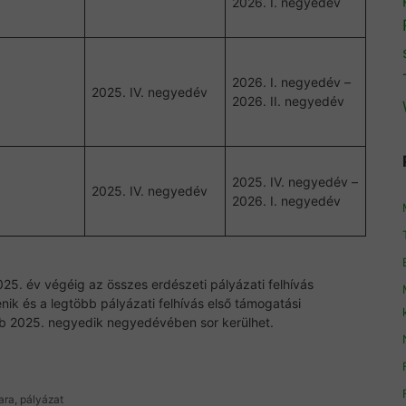
2026. I. negyedév
2026. I. negyedév –
2025. IV. negyedév
2026. II. negyedév
2025. IV. negyedév –
2025. IV. negyedév
2026. I. negyedév
25. év végéig az összes erdészeti pályázati felhívás
ik és a legtöbb pályázati felhívás első támogatási
 2025. negyedik negyedévében sor kerülhet.
ara
,
pályázat