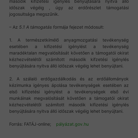
második kifizetési igénylés benyújtására nyitva álló
időszak végéig , úgy az erdőrészlet támogatási
jogosultsága megszűnik.
– Az
5.1 A támogatás formája
fejezet módosult:
1. A természetkímélő anyagmozgatási tevékenység
esetében a kifizetési igénylést a tevékenység
maradéktalan megvalósítását követően a támogatói okirat
kézhezvételétől számított második kifzetési igénylés
benyújtására nyitva álló időszak végéig lehet benyújtani.
2. A szálaló erdőgazdálkodás és az erdőállományok
kézimunka igényes ápolása tevékenységek esetében az
első kifizetési igénylést a tevékenységek első évi
munkáinak megvalósítását követően a támogatói okirat
kézhezvételétől számított második kifizetési igénylés
benyújtására nyitva álló időszak végéig lehet benyújtani.
Forrás: FATÁJ-online;
pályázat.gov.hu