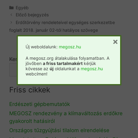
Kategória
Egyéb
Előző bejegyzés
Erdőtörvény rendeleteivel egységes szerkezetbe
foglalt 2018. január 02-tól hatályos szövege
×
Új weboldalunk:
megosz.hu
A megosz.org átalakulása folyamatban. A
Keresés
jövőben
a friss tartalmakért
kérjük
kövesse az
új
oldalunkat a
megosz.hu
Keresés
webcímen!
Friss cikkek
Erdészeti gépbemutatók
MEGOSZ rendezvény a klímaváltozás erdőkre
gyakorolt hatásiról
Országos tűzgyújtási tilalom elrendelése