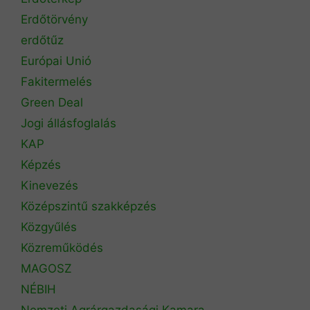
Erdőtörvény
erdőtűz
Európai Unió
Fakitermelés
Green Deal
Jogi állásfoglalás
KAP
Képzés
Kinevezés
Középszintű szakképzés
Közgyűlés
Közreműködés
MAGOSZ
NÉBIH
Nemzeti Agrárgazdasági Kamara