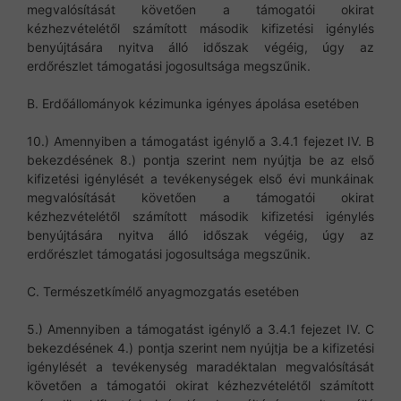
megvalósítását követően a támogatói okirat
kézhezvételétől számított második kifizetési igénylés
benyújtására nyitva álló időszak végéig, úgy az
erdőrészlet támogatási jogosultsága megszűnik.
B. Erdőállományok kézimunka igényes ápolása esetében
10.) Amennyiben a támogatást igénylő a 3.4.1 fejezet IV. B
bekezdésének 8.) pontja szerint nem nyújtja be az első
kifizetési igénylését a tevékenységek első évi munkáinak
megvalósítását követően a támogatói okirat
kézhezvételétől számított második kifizetési igénylés
benyújtására nyitva álló időszak végéig, úgy az
erdőrészlet támogatási jogosultsága megszűnik.
C. Természetkímélő anyagmozgatás esetében
5.) Amennyiben a támogatást igénylő a 3.4.1 fejezet IV. C
bekezdésének 4.) pontja szerint nem nyújtja be a kifizetési
igénylését a tevékenység maradéktalan megvalósítását
követően a támogatói okirat kézhezvételétől számított