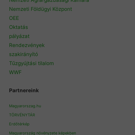
Nemzeti Földügyi Központ
OEE
Oktatás
pályázat
Rendezvények
szakirányító
Tűzgyújtási tilalom
WWF
Partnereink
Magyarorszag.hu
TÖRVÉNYTÁR
Erdőtérkép
Magyarország növényzete képekben