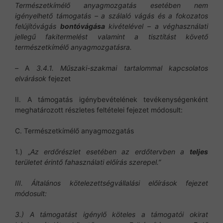
Természetkímélő anyagmozgatás esetében nem
igényelhető támogatás – a szálaló vágás és a fokozatos
felújítóvágás
bontóvágása
kivételével – a véghasználati
jellegű fakitermelést valamint a tisztítást követő
természetkímélő anyagmozgatásra.
–
A
3.4.1. Műszaki-szakmai tartalommal kapcsolatos
elvárások
fejezet
II. A támogatás igénybevételének tevékenységenként
meghatározott részletes feltételei fejezet módosult:
C. Természetkímélő anyagmozgatás
1.) „
Az erdőrészlet esetében az erdőtervben a
teljes
területet érintő fahasználati előírás szerepel.”
III. Általános kötelezettségvállalási előírások fejezet
módosult:
3.) A támogatást igénylő köteles a támogatói okirat