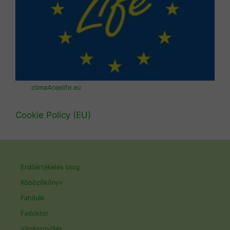
clima4ceelife.eu
Cookie Policy (EU)
Erdőértékelés blog
Köbözőkönyv
Fahibák
Fadoktor
Vándorgyűlés