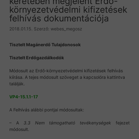
keretében megjelent Erdő-
környezetvédelmi kifizetések
felhívás dokumentációja
2018.01.15.
Szerző:
webes_megosz
Tisztelt Magánerdő Tulajdonosok
Tisztelt Erdőgazdálkodók
Módosult az Erdő-környezetvédelmi kifizetések felhívás
kiírása. A tejes módosult szöveget a kapcsolóra kattintva
találják.
VP4-15.1.1-17
A Felhívás alábbi pontjai módosultak:
– A
3.3 Nem támogatható tevékenységek
fejezet
módosult.