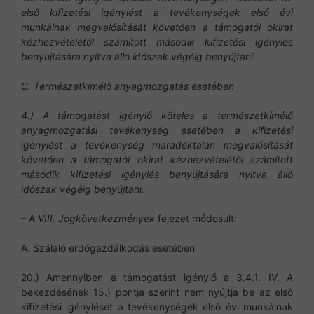
első kifizetési igénylést a tevékenységek első évi
munkáinak megvalósítását követően a támogatói okirat
kézhezvételétől számított második kifizetési igénylés
benyújtására nyitva álló időszak végéig benyújtani.
C. Természetkímélő anyagmozgatás esetében
4.) A támogatást igénylő köteles a természetkímélő
anyagmozgatási tevékenység esetében a kifizetési
igénylést a tevékenység maradéktalan megvalósítását
követően a támogatói okirat
kézhezvételétől számított
második kifizetési igénylés benyújtására nyitva álló
időszak végéig benyújtani.
– A
VIII. Jogkövetkezmények
fejezet módosult:
A. Szálaló erdőgazdálkodás esetében
20.) Amennyiben a támogatást igénylő a 3.4.1. IV. A
bekezdésének 15.) pontja szerint nem nyújtja be az első
kifizetési igénylését a tevékenységek első évi munkáinak