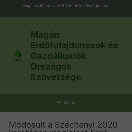
Kilépés
Magánerdőben az erő! Várunk közösségünkbe!
a
tartalomba
Magán
Erdőtulajdonosok és
Gazdálkodók
Országos
Szövetsége
Menü
Módosult a Széchenyi 2020