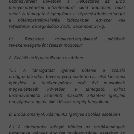
kézhezvételét követően a „Felkészítés az Erdő
környezetvédelmi kifizetésekre” című képzésen részt
venni. A támogatást igénylőnek a képzési kötelezettséget
a kötelezettségvállalási időszakban egyszer kell
teljesítenie, de legkésőbb 2020. december 31-ig.
IV. Részletes kötelezettségvállalási előírások
tevékenységenként fejezet módosult:
A. Szálaló erdőgazdálkodás esetében
15.) A támogatást igénylő köteles a szálaló
erdőgazdálkodási tevékenység esetében az első kifizetési
igénylést a tevékenységek első évi munkáinak
megvalósítását követően a támogatói okirat
kézhezvételétől számított második kifizetési igénylés
benyújtására nyitva álló időszak végéig benyújtani.
B. Erdőállományok kézimunka igényes ápolása esetében
8.) A támogatást igénylő köteles az erdőállományok
kézimunka igényes ápolása tevékenységek esetében az