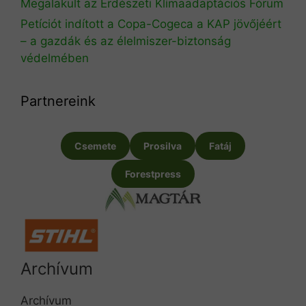
Megalakult az Erdészeti Klímaadaptációs Fórum
Petíciót indított a Copa-Cogeca a KAP jövőjéért
– a gazdák és az élelmiszer-biztonság
védelmében
Partnereink
Csemete
Prosilva
Fatáj
Forestpress
Archívum
Archívum