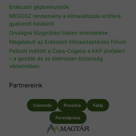
Erdészeti gépbemutatók
MEGOSZ rendezvény a klímaváltozás erdőkre
gyakorolt hatásiról
Országos tűzgyújtási tilalom elrendelése
Megalakult az Erdészeti Klímaadaptációs Fórum
Petíciót indított a Copa-Cogeca a KAP jövőjéért
– a gazdák és az élelmiszer-biztonság
védelmében
Partnereink
Csemete
Prosilva
Fatáj
Forestpress