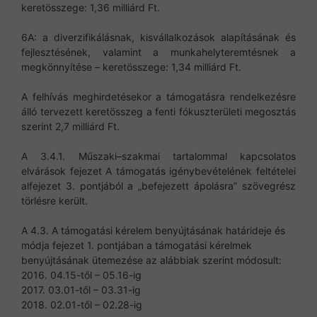
keretösszege: 1,36 milliárd Ft.
6A: a diverzifikálásnak, kisvállalkozások alapításának és
fejlesztésének, valamint a munkahelyteremtésnek a
megkönnyítése – keretösszege: 1,34 milliárd Ft.
A felhívás meghirdetésekor a támogatásra rendelkezésre
álló tervezett keretösszeg a fenti fókuszterületi megosztás
szerint 2,7 milliárd Ft.
A 3.4.1. Műszaki–szakmai tartalommal kapcsolatos
elvárások fejezet A támogatás igénybevételének feltételei
alfejezet 3. pontjából a „befejezett ápolásra” szövegrész
törlésre került.
A 4.3. A támogatási kérelem benyújtásának határideje és
módja fejezet 1. pontjában a támogatási kérelmek
benyújtásának ütemezése az alábbiak szerint módosult:
2016. 04.15-től – 05.16-ig
2017. 03.01-től – 03.31-ig
2018. 02.01-től – 02.28-ig