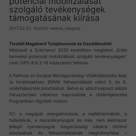
potenciál mobilizálását
szolgáló tevékenységek
támogatásának kiírása
2017.02.02.
Szerző:
webes_megosz
Tisztelt Magánerő Tulajdonosok és Gazdálkodók!
Módosult a Széchenyi 2020 keretében megjelent „Erdei
termelési potenciál mobilizálását szolgáló tevékenységek”
című (VP5-8.6.2-16 kódszámú) felhívás.
A Felhívás az Európai Mezőgazdasági Vidékfejlesztési Alap
(a továbbiakban: EMVA) felhasználását célzó 5. és 6.
vidékfejlesztési prioritáshoz, illetve az abból képzett alábbi
fókuszterületi célokhoz kapcsolódik a Vidékfejlesztési
Programban rögzített módon:
5C: a megújuló energiaforrások, a melléktermékek, a
hulladékok, a maradékanyagok és más, nem élelmiszer
jellegű nyersanyagok biogazdasági célokra történő
átadásának és felhasználásának megkönnyítése –