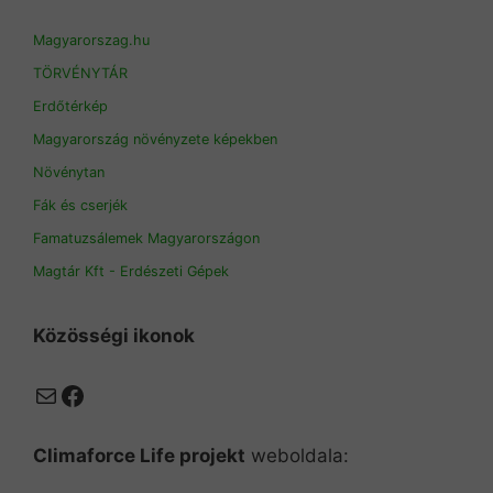
Magyarorszag.hu
TÖRVÉNYTÁR
Erdőtérkép
Magyarország növényzete képekben
Növénytan
Fák és cserjék
Famatuzsálemek Magyarországon
Magtár Kft - Erdészeti Gépek
Közösségi ikonok
Mail
Facebook
Climaforce Life projekt
weboldala: