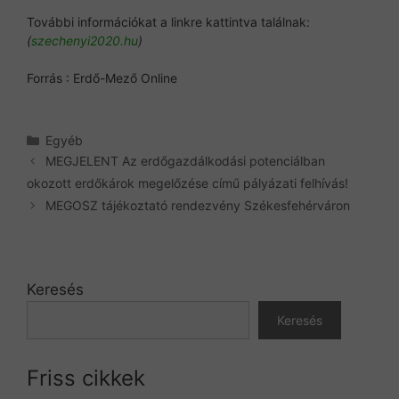
További információkat a linkre kattintva találnak:
(
szechenyi2020.hu
)
Forrás : Erdő-Mező Online
Kategória
Egyéb
MEGJELENT Az erdőgazdálkodási potenciálban
okozott erdőkárok megelőzése című pályázati felhívás!
MEGOSZ tájékoztató rendezvény Székesfehérváron
Keresés
Keresés
Friss cikkek