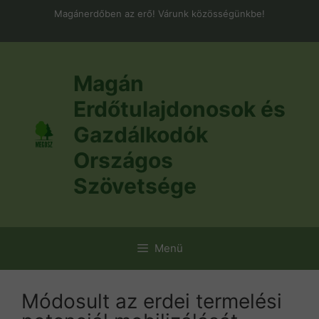
Kilépés
Magánerdőben az erő! Várunk közösségünkbe!
a
tartalomba
Magán
Erdőtulajdonosok és
Gazdálkodók
Országos
Szövetsége
Menü
Módosult az erdei termelési