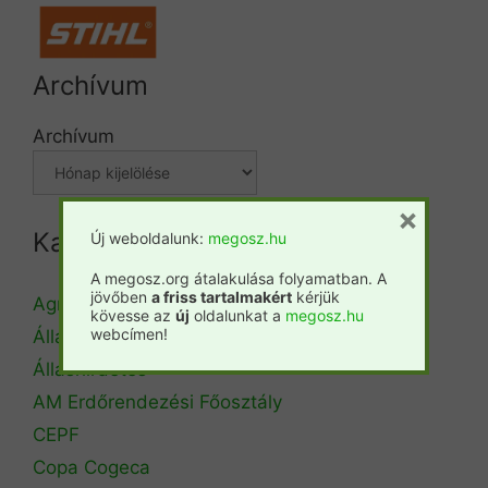
Archívum
Archívum
×
Kategóriák
Új weboldalunk:
megosz.hu
A megosz.org átalakulása folyamatban. A
jövőben
a friss tartalmakért
kérjük
Agrárminisztérium
kövesse az
új
oldalunkat a
megosz.hu
webcímen!
Állásbörze
Álláshirdetés
AM Erdőrendezési Főosztály
CEPF
Copa Cogeca