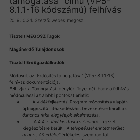
támogatása” című (VP5-
8.1.1-16 kódszámú) felhívás
2019.10.24.
Szerző:
webes_megosz
Tisztelt MEGOSZ Tagok
Magánerdő Tulajdonosok
Tisztelt Erdőgazdálkodók
Módosult az „Erdősítés támogatása” (VP5- 8.1.1-16)
felhívás dokumentációja.
Felhívjuk a Támogatást Igénylők figyelmét, hogy a felhívás
módosulásai az alábbi pontokat érintik:
A Vidékfejlesztési Program módosítása alapján
új kiegészítő intézkedésként bevezetésre került az
őshonos ritka elegyfajok alkalmazása.
A
4.4.2. Kiválasztási kritériumok
fejezet
kiegészítésre került
„ A telepítéssel érintett terület
átlagos AK értéke”
értékelési szemponttal.