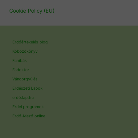
Cookie Policy (EU)
Erdőértékelés blog
Köbözőkönyv
Fahibák
Fadoktor
Vándorgyűlés
Erdészeti Lapok
erdő.lap.hu
Erdei programok
Erdő-Mező online