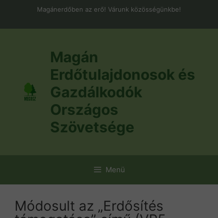
Kilépés
Magánerdőben az erő! Várunk közösségünkbe!
a
tartalomba
Magán
Erdőtulajdonosok és
Gazdálkodók
Országos
Szövetsége
Menü
Módosult az „Erdősítés