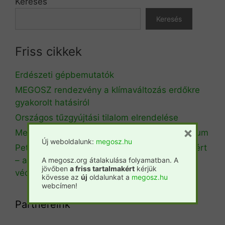
Keresés
Keresés
Friss cikkek
Erdészeti gépbemutatók
MEGOSZ rendezvény a klímaváltozás erdőkre
gyakorolt hatásiról
Országos tűzgyújtási tilalom elrendelése
×
Megalakult az Erdészeti Klímaadaptációs Fórum
Új weboldalunk:
megosz.hu
Petíciót indított a Copa-Cogeca a KAP jövőjéért
– a gazdák és az élelmiszer-biztonság
A megosz.org átalakulása folyamatban. A
jövőben
a friss tartalmakért
kérjük
védelmében
kövesse az
új
oldalunkat a
megosz.hu
webcímen!
Partnereink