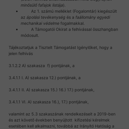
minősülő fafajok listája
).
Az 1. számú melléklet (Fogalomtár) kiegészült
az
ápolási tevékenység
és a
faállomány egyedi
mechanikai védelme
fogalmakkal.
A Támogatói Okirat a felhívással összhangban
módosult.
Tájékoztatjuk a Tisztelt Támogatást Igénylőket, hogy a
jelen felhívás
3.1.2.2 A) szakasza f) pontjának, a
3.4.1.1 I. A) szakasza 12.) pontjának, a
3.4.1.1 II. A) szakasza 15.) 16.) 17.) pontjának,
3.4.1.1 VI. A) szakasza 16.), 17.) pontjának,
valamint az 5.3 szakaszának rendelkezéseit a 2019-ben
és azt követő években benyújtott kifizetési kérelmek
esetében kell alkalmazni, továbbá az Irányító Hatóság a