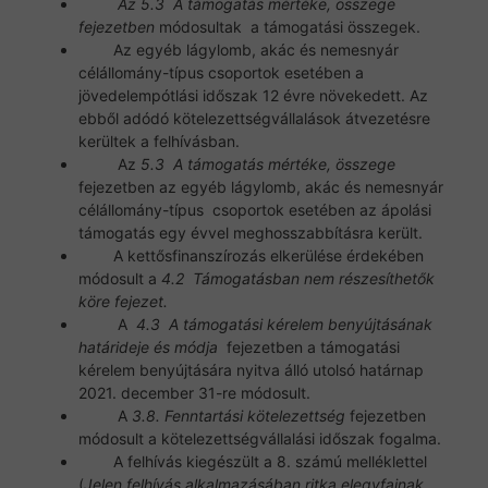
Az 5.3 A támogatás mértéke, összege
fejezetben
módosultak a támogatási összegek.
Az egyéb lágylomb, akác és nemesnyár
célállomány-típus csoportok esetében a
jövedelempótlási időszak 12 évre növekedett. Az
ebből adódó kötelezettségvállalások átvezetésre
kerültek a felhívásban.
Az
5.3 A támogatás mértéke, összege
fejezetben az egyéb lágylomb, akác és nemesnyár
célállomány-típus csoportok esetében az ápolási
támogatás egy évvel meghosszabbításra került.
A kettősfinanszírozás elkerülése érdekében
módosult a
4.2 Támogatásban nem részesíthetők
köre fejezet.
A
4.3 A támogatási kérelem benyújtásának
határideje és módja
fejezetben a támogatási
kérelem benyújtására nyitva álló utolsó határnap
2021. december 31-re módosult.
A
3.8. Fenntartási kötelezettség
fejezetben
módosult a kötelezettségvállalási időszak fogalma.
A felhívás kiegészült a 8. számú melléklettel
(
Jelen felhívás alkalmazásában ritka elegyfajnak