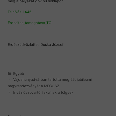
meg a palyazat.gov.hu honlapon
Felhívás-1445
Erdosites_tamogatasa_TO
Erdészüdvözlettel: Duska József
Kategória
Egyéb
Vajdahunyadvárban tartotta meg 25. jubileumi
nagyrendezvényét a MEGOSZ
Inváziós rovartól fakulnak a tölgyek