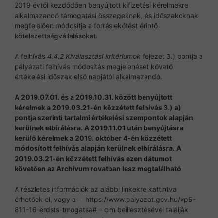
2019 évtől kezdődően benyújtott kifizetési kérelmekre
alkalmazandó támogatási összegeknek, és időszakoknak
megfelelően módosítja a forráslekötést érintő
kötelezettségvállalásokat.
A felhívás
4.4.2 Kiválasztási kritériumok
fejezet 3.) pontja a
pályázati felhívás módosítás megjelenését követő
értékelési időszak első napjától alkalmazandó.
A 2019.07.01. és a 2019.10.31. között benyújtott
kérelmek a 2019.03.21-én közzétett felhívás 3.) a)
pontja szerinti tartalmi értékelési szempontok alapján
kerülnek elbírálásra. A 2019.11.01 után benyújtásra
kerülő kérelmek a 2019. október 4-én közzétett
módosított felhívás alapján kerülnek elbírálásra. A
2019.03.21-én közzétett felhívás ezen dátumot
követően az Archívum rovatban lesz megtalálható.
A részletes információk az alábbi linkekre kattintva
érhetőek el, vagy a – https://www.palyazat.gov.hu/vp5-
811-16-erdsts-tmogatsa# – cím beillesztésével találják