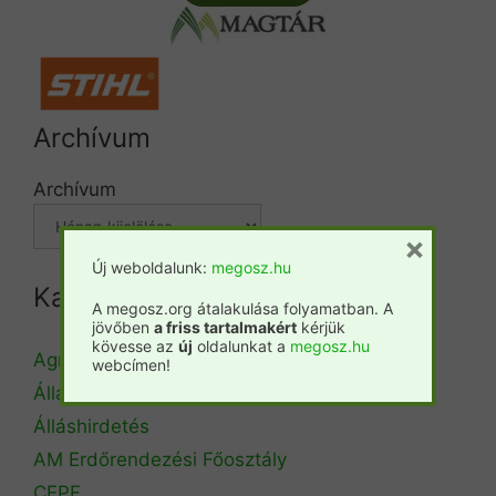
Archívum
Archívum
×
Új weboldalunk:
megosz.hu
Kategóriák
A megosz.org átalakulása folyamatban. A
jövőben
a friss tartalmakért
kérjük
kövesse az
új
oldalunkat a
megosz.hu
Agrárminisztérium
webcímen!
Állásbörze
Álláshirdetés
AM Erdőrendezési Főosztály
CEPF