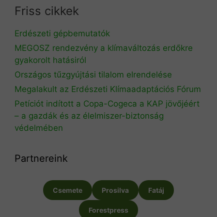
Friss cikkek
Erdészeti gépbemutatók
MEGOSZ rendezvény a klímaváltozás erdőkre
gyakorolt hatásiról
Országos tűzgyújtási tilalom elrendelése
Megalakult az Erdészeti Klímaadaptációs Fórum
Petíciót indított a Copa-Cogeca a KAP jövőjéért
– a gazdák és az élelmiszer-biztonság
védelmében
Partnereink
Csemete
Prosilva
Fatáj
Forestpress