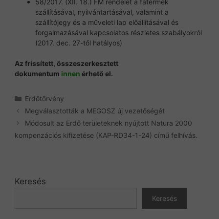
58/2017. (XII. 18.) FM rendelet a fatermék
szállításával, nyilvántartásával, valamint a
szállítójegy és a műveleti lap előállításával és
forgalmazásával kapcsolatos részletes szabályokról
(2017. dec. 27-től hatályos)
Az frissített, összeszerkesztett
dokumentum
innen
érhető el.
Kategória
Erdőtörvény
Megválasztották a MEGOSZ új vezetőségét
Módosult az Erdő területeknek nyújtott Natura 2000
kompenzációs kifizetése (KAP-RD34-1-24) című felhívás.
Keresés
Keresés