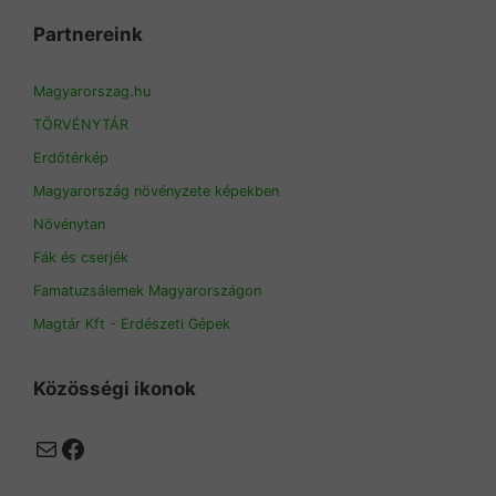
Partnereink
Magyarorszag.hu
TÖRVÉNYTÁR
Erdőtérkép
Magyarország növényzete képekben
Növénytan
Fák és cserjék
Famatuzsálemek Magyarországon
Magtár Kft - Erdészeti Gépek
Közösségi ikonok
Mail
Facebook