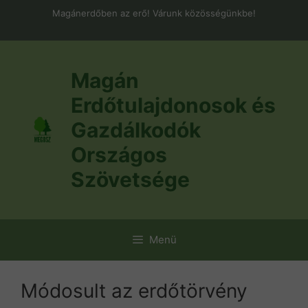
Kilépés
Magánerdőben az erő! Várunk közösségünkbe!
a
tartalomba
Magán
Erdőtulajdonosok és
Gazdálkodók
Országos
Szövetsége
Menü
Módosult az erdőtörvény