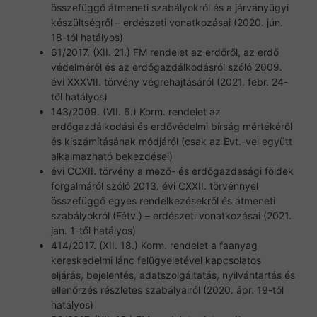
összefüggő átmeneti szabályokról és a járványügyi
készültségről – erdészeti vonatkozásai (2020. jún.
18-tól hatályos)
61/2017. (XII. 21.) FM rendelet az erdőről, az erdő
védelméről és az erdőgazdálkodásról szóló 2009.
évi XXXVII. törvény végrehajtásáról (2021. febr. 24-
től hatályos)
143/2009. (VII. 6.) Korm. rendelet az
erdőgazdálkodási és erdővédelmi bírság mértékéről
és kiszámításának módjáról (csak az Evt.-vel együtt
alkalmazható bekezdései)
évi CCXII. törvény a mező- és erdőgazdasági földek
forgalmáról szóló 2013. évi CXXII. törvénnyel
összefüggő egyes rendelkezésekről és átmeneti
szabályokról (Fétv.) – erdészeti vonatkozásai (2021.
jan. 1-től hatályos)
414/2017. (XII. 18.) Korm. rendelet a faanyag
kereskedelmi lánc felügyeletével kapcsolatos
eljárás, bejelentés, adatszolgáltatás, nyilvántartás és
ellenőrzés részletes szabályairól (2020. ápr. 19-től
hatályos)