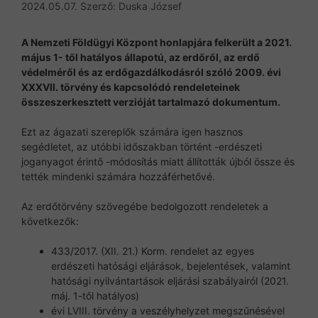
2024.05.07.
Szerző:
Duska József
A Nemzeti Földügyi Központ honlapjára felkerült a 2021.
május 1- től hatályos állapotú, az erdőről, az erdő
védelméről és az erdőgazdálkodásról szóló 2009. évi
XXXVII. törvény és kapcsolódó rendeleteinek
összeszerkesztett verzióját tartalmazó dokumentum.
Ezt az ágazati szereplők számára igen hasznos
segédletet, az utóbbi időszakban történt -erdészeti
joganyagot érintő -módosítás miatt állították újból össze és
tették mindenki számára hozzáférhetővé.
Az erdőtörvény szövegébe bedolgozott rendeletek a
következők:
433/2017. (XII. 21.) Korm. rendelet az egyes
erdészeti hatósági eljárások, bejelentések, valamint
hatósági nyilvántartások eljárási szabályairól (2021.
máj. 1-től hatályos)
évi LVIII. törvény a veszélyhelyzet megszűnésével