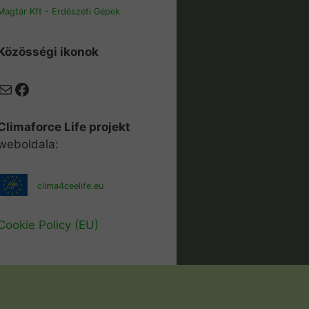
Magtár Kft - Erdészeti Gépek
Közösségi ikonok
Mail
Facebook
Climaforce Life projekt
weboldala:
clima4ceelife.eu
Cookie Policy (EU)