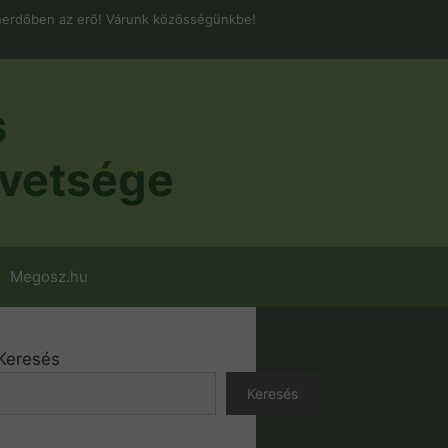
erdőben az erő! Várunk közösségünkbe!
s
vetsége
Megosz.hu
Keresés
Keresés