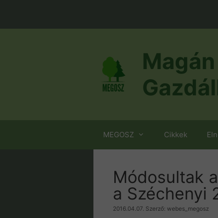
Kilépés
a
tartalomba
Magán 
Gazdál
MEGOSZ
Cikkek
El
Módosultak a 
a Széchenyi 
2016.04.07.
Szerző:
webes_megosz