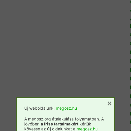
×
Új weboldalunk:
megosz.hu
A megosz.org átalakulása folyamatban. A
jövőben
a friss tartalmakért
kérjük
kövesse az
új
oldalunkat a
megosz.hu