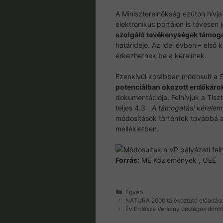
A Miniszterelnökség ezúton hívja
elektronikus portálon is tévesen
szolgáló tevékenységek támog
határideje. Az idei évben – első 
érkezhetnek be a kérelmek.
Ezenkívül korábban módosult a 
potenciálban okozott erdőkárok
dokumentációja. Felhívjuk a Tisz
teljes 4.3 „
A támogatási kérelem
módosítások történtek továbbá 
mellékletben.
Forrás:
ME Közlemények , OEE
Kategória
Egyéb
NATURA 2000 tájékoztató előadás
Év Erdésze Verseny országos döntő