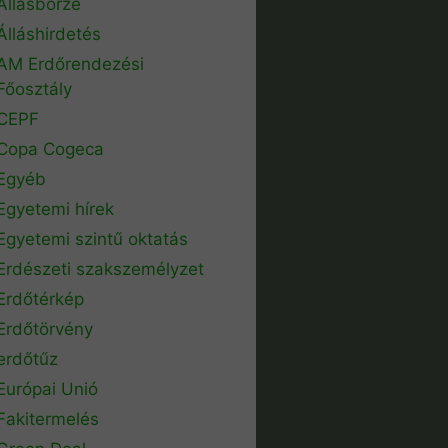
Állásbörze
Álláshirdetés
AM Erdőrendezési
Főosztály
CEPF
Copa Cogeca
Egyéb
Egyetemi hírek
Egyetemi szintű oktatás
Erdészeti szakszemélyzet
Erdőtérkép
Erdőtörvény
erdőtűz
Európai Unió
Fakitermelés