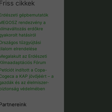
Friss cikkek
Erdészeti gépbemutatók
MEGOSZ rendezvény a
klímaváltozás erdőkre
gyakorolt hatásiról
Országos tűzgyújtási
tilalom elrendelése
Megalakult az Erdészeti
Klímaadaptációs Fórum
Petíciót indított a Copa-
Cogeca a KAP jövőjéért – a
gazdák és az élelmiszer-
biztonság védelmében
Partnereink