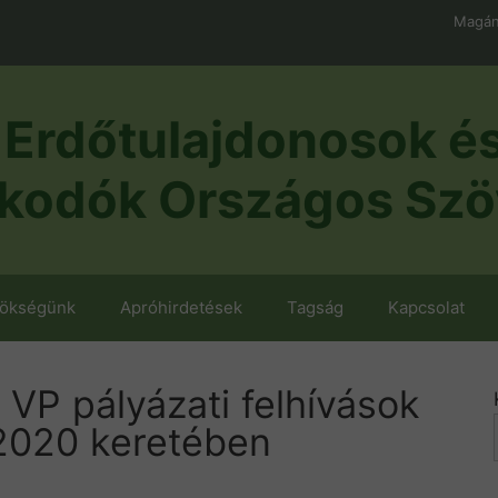
Magán
Erdőtulajdonosok é
kodók Országos Szö
nökségünk
Apróhirdetések
Tagság
Kapcsolat
VP pályázati felhívások
2020 keretében