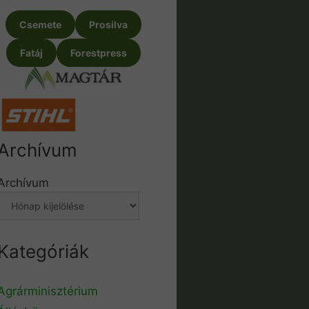
Csemete
Prosilva
Fatáj
Forestpress
Archívum
Archívum
Kategóriák
Agrárminisztérium