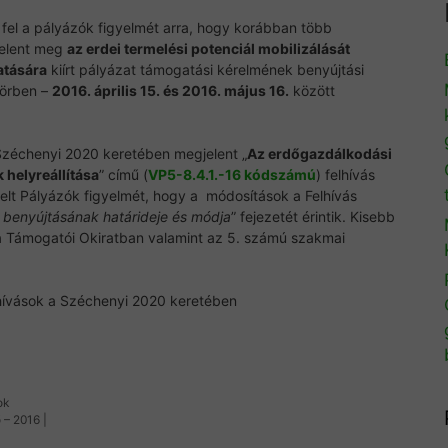
 fel a pályázók figyelmét arra, hogy korábban több
 jelent meg
az erdei termelési potenciál mobilizálását
atására
kiírt pályázat támogatási kérelmének benyújtási
körben –
2016. április 15. és 2016. május 16.
között
Széchenyi 2020 keretében megjelent „
Az erdőgazdálkodási
 helyreállítása
” című (
VP5-8.4.1.-16 kódszámú
) felhívás
telt Pályázók figyelmét, hogy a módosítások a Felhívás
 benyújtásának határideje és módja
” fejezetét érintik. Kisebb
a Támogatói Okiratban valamint az 5. számú szakmai
ok
 – 2016 |